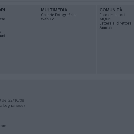
ORI
MULTIMEDIA
COMUNITÀ
Gallerie Fotografiche
Foto dei lettori
ese
Web TV
Auguri
Lettere al direttore
Animali
a
muni
9 del 23/10/08
lia Legnanese)
.com