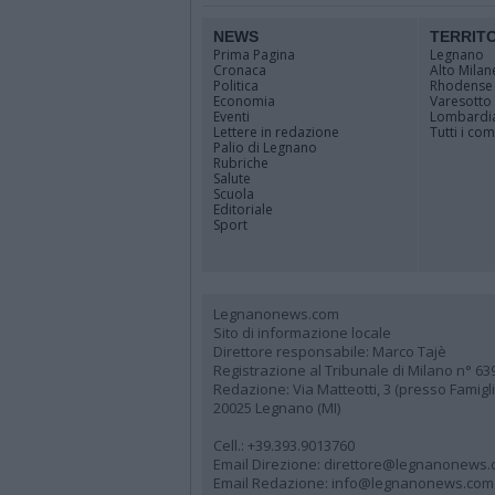
NEWS
TERRIT
Prima Pagina
Legnano
Cronaca
Alto Milan
Politica
Rhodense
Economia
Varesotto
Eventi
Lombardi
Lettere in redazione
Tutti i co
Palio di Legnano
Rubriche
Salute
Scuola
Editoriale
Sport
Legnanonews.com
Sito di informazione locale
Direttore responsabile: Marco Tajè
Registrazione al Tribunale di Milano n° 63
Redazione: Via Matteotti, 3 (presso Famig
20025 Legnano (MI)
Cell.: +39.393.9013760
Email Direzione: direttore@legnanonews
Email Redazione: info@legnanonews.com