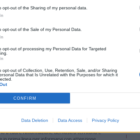
 spirito di collaborazione tra club costituisce un
o opt-out of the Sharing of my personal data.
rtanza nell'ambito delle relazioni all'interno
In
nto che anche così si cementino rapporti che
o opt-out of the Sale of my Personal Data.
la pallacanestro e, in definitiva, facciano il bene
In
to opt-out of processing my Personal Data for Targeted
ing.
In
o opt-out of Collection, Use, Retention, Sale, and/or Sharing
Tutti gli eventi
ersonal Data that Is Unrelated with the Purposes for which it
lected.
di
agosto
Out
Via Confalonieri, 5
Castronno
CONFIRM
Data Deletion
Data Access
Privacy Policy
ws.com
 a cuore l'informazione del nostro territorio e
in prima linea per informarvi con attenzione.