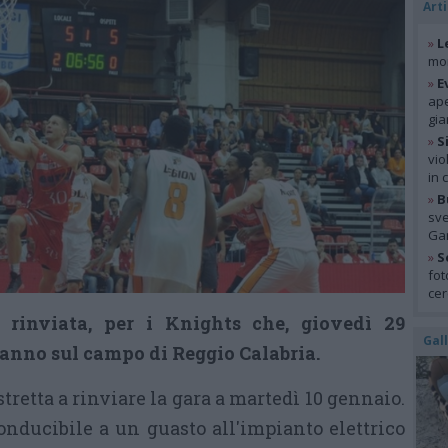
Arti
»
L
mon
»
E
ape
gia
»
S
vio
in 
»
B
sve
Gar
»
S
fot
cer
 rinviata, per i Knights che, giovedì 29
Gal
anno sul campo di Reggio Calabria.
stretta a rinviare la gara a martedì 10 gennaio.
onducibile a un guasto all'impianto elettrico