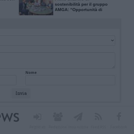
sostenibilità per il gruppo
AMGA: “Opportunità di
crescita e trasparenza”
Nome
Registrati
Redazione
Invia notizia
Feed RSS
Facebook