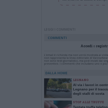
LEGGI I COMMENTI
COMMENTI
Accedi
o
registr
L'email è richiesta ma non verrà mostrata ai visi
non rappresenta la linea editoriale di VareseNew
non sono testi giornalistici, ma post inviati dai s
preventivo. I commenti che includano uno o più li
DALLA HOME
LEGNANO
Al via i lavori in cent
Legnano per il tracc
degli stalli di sosta
STOP ALLE TRUFFE
Tentata truffa telefo