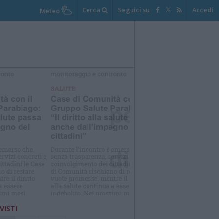
Cerca
Seguici su
Accedi
Meteo
elezioniamo per te
Il meglio di
 VISTI