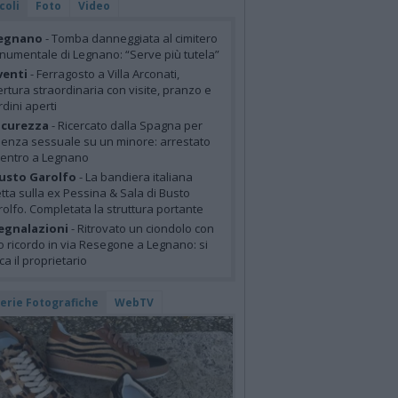
coli
Foto
Video
egnano
- Tomba danneggiata al cimitero
umentale di Legnano: “Serve più tutela”
venti
- Ferragosto a Villa Arconati,
rtura straordinaria con visite, pranzo e
rdini aperti
icurezza
- Ricercato dalla Spagna per
lenza sessuale su un minore: arrestato
centro a Legnano
usto Garolfo
- La bandiera italiana
tta sulla ex Pessina & Sala di Busto
olfo. Completata la struttura portante
egnalazioni
- Ritrovato un ciondolo con
o ricordo in via Resegone a Legnano: si
ca il proprietario
lerie Fotografiche
WebTV