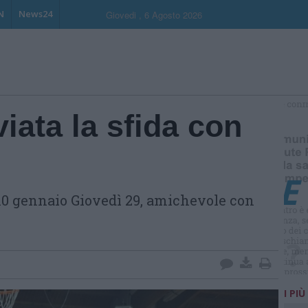
N
News24
Giovedi , 6 Agosto 2026
viata la sfida con
S
 10 gennaio Giovedì 29, amichevole con
I PIÙ