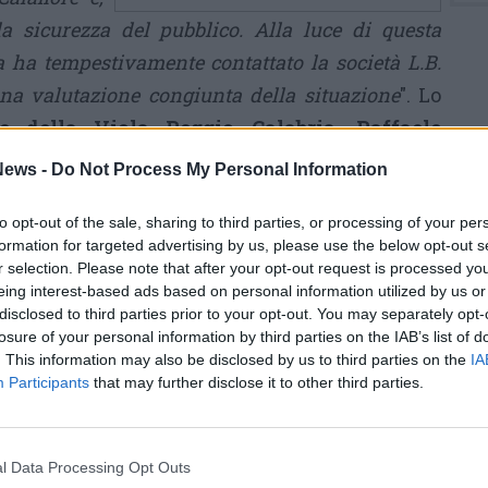
a sicurezza del pubblico. Alla luce di questa
 ha tempestivamente contattato la società L.B.
a valutazione congiunta della situazione
". Lo
te della Viola Reggio Calabria, Raffaele
ews -
Do Not Process My Personal Information
ondiviso l'opportunità del rinvio della gara,
to opt-out of the sale, sharing to third parties, or processing of your per
per il recupero della partita martedì 10 gennaio
formation for targeted advertising by us, please use the below opt-out s
r selection. Please note that after your opt-out request is processed y
già condivisa e formalizzata dalla FIP"
, prosegue
eing interest-based ads based on personal information utilized by us or
e aggiunge: "
Rivolgo la mia gratitudine anche
disclosed to third parties prior to your opt-out. You may separately opt-
nibilità e la tempestività del suo intervento,
losure of your personal information by third parties on the IAB’s list of
. This information may also be disclosed by us to third parties on the
IA
 orari di attività degli uffici, che ha consentito
Participants
that may further disclose it to other third parties.
 recupero favorendo l'attività organizzativa e
 Infine, un sentito grazie ai Legnano Knights, la
addistinta per il buon senso e la disponibilità al
l Data Processing Opt Outs