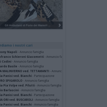
Pulizia del bosco del Rugareto a ...
rdiamo i nostri cari
hony Napoli
- Annuncio famiglia
nfranco Schieroni Giacometti
- Annuncio famiglia
i Codini
- Annuncio famiglia
cardo Basile
- Annuncio famiglia
A MALINVERNO ved. TETTAMANTI
- Annuncio famiglia
a Panisi ved. Bianchi
- Partecipazione
RO SPIGAROLO
- Annuncio famiglia
a Pia Volpe ved. Pilutti
- Annuncio famiglia
io Barlascini
- Annuncio famiglia
a Panisi ved. Bianchi
- Partecipazione
A ORI ved. BUSCAROLI
- Annuncio famiglia
a Panisi ved. Bianchi
- Annuncio famiglia