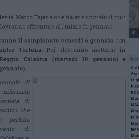
dente Marco Tajana che ha annunciato il tour
dovranno affrontare all'inizio di gennaio.
Gli Ambulanti di Forte dei Marmi® ...
ranno il campionato venerdì 6 gennaio
con
contro Tortona.
Poi, dovranno mettersi in
Reggio Calabria (martedi 10 gennaio) e
Rico
 gennaio).
Ant
Gia
Luig
omunale di
Ric
 informato
ROS
Mari
giornata di
MAU
tecnico che
Mari
Fulv
a perfetta
Mari
mpianto di
EMM
Mari
alafiore e,