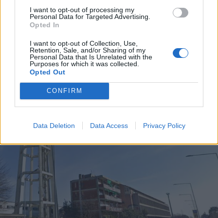
I want to opt-out of processing my
Personal Data for Targeted Advertising.
Opted In
I want to opt-out of Collection, Use,
Retention, Sale, and/or Sharing of my
Personal Data that Is Unrelated with the
Purposes for which it was collected.
ALTRE NOTIZIE DI RHO
Opted Out
CONFIRM
Data Deletion
Data Access
Privacy Policy