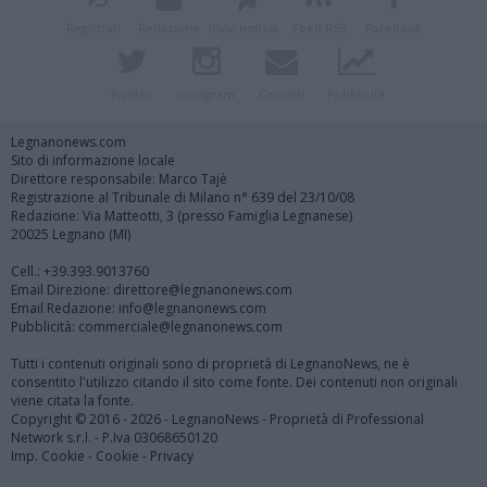
Registrati
Redazione
Invia notizia
Feed RSS
Facebook
Twitter
Instagram
Contatti
Pubblicità
Legnanonews.com
Sito di informazione locale
Direttore responsabile: Marco Tajè
Registrazione al Tribunale di Milano n° 639 del 23/10/08
Redazione: Via Matteotti, 3 (presso Famiglia Legnanese)
20025 Legnano (MI)
Cell.: +39.393.9013760
Email Direzione: direttore@legnanonews.com
Email Redazione: info@legnanonews.com
Pubblicità: commerciale@legnanonews.com
Tutti i contenuti originali sono di proprietà di LegnanoNews, ne è
consentito l'utilizzo citando il sito come fonte. Dei contenuti non originali
viene citata la fonte.
Copyright © 2016 - 2026 - LegnanoNews - Proprietà di Professional
Network s.r.l. - P.Iva 03068650120
Imp. Cookie
-
Cookie
-
Privacy