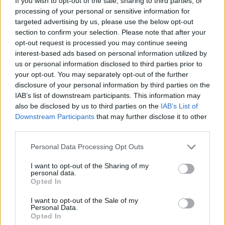
If you wish to opt-out of the sale, sharing to third parties, or
processing of your personal or sensitive information for
targeted advertising by us, please use the below opt-out
section to confirm your selection. Please note that after your
Commenti
opt-out request is processed you may continue seeing
Accedi
o
registrati
per commentare questo
interest-based ads based on personal information utilized by
articolo.
us or personal information disclosed to third parties prior to
your opt-out. You may separately opt-out of the further
L'email è richiesta ma non verrà mostrata ai visitatori. Il contenuto di questo
commento esprime il pensiero dell'autore e non rappresenta la linea editoriale
disclosure of your personal information by third parties on the
di VareseNews.it, che rimane autonoma e indipendente. I messaggi inclusi nei
commenti non sono testi giornalistici, ma post inviati dai singoli lettori che
IAB’s list of downstream participants. This information may
possono essere automaticamente pubblicati senza filtro preventivo. I commenti
che includano uno o più link a siti esterni verranno rimossi in automatico dal
also be disclosed by us to third parties on the
IAB’s List of
sistema.
Downstream Participants
that may further disclose it to other
third parties.
Personal Data Processing Opt Outs
I want to opt-out of the Sharing of my
personal data.
Opted In
I want to opt-out of the Sale of my
Personal Data.
Opted In