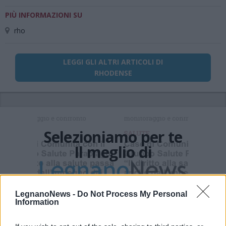
PIÙ INFORMAZIONI SU
rho
LEGGI GLI ALTRI ARTICOLI DI
RHODENSE
Selezioniamo per te
Il meglio di
LegnanoNews -
Do Not Process My Personal
Iscriviti alla
Information
newsletter