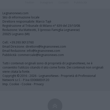
Twitter
Instagram
Contatti
Pubblicità
Legnanonews.com
Sito di informazione locale
Direttore responsabile: Marco Tajè
Registrazione al Tribunale di Milano n° 639 del 23/10/08
Redazione: Via Matteotti, 3 (presso Famiglia Legnanese)
20025 Legnano (MI)
Cell.: +39.393.9013760
Email Direzione: direttore@legnanonews.com
Email Redazione: info@legnanonews.com
Pubblicità: commerciale@legnanonews.com
Tutti i contenuti originali sono di proprietà di LegnanoNews, ne è
consentito l'utilizzo citando il sito come fonte. Dei contenuti non originali
viene citata la fonte.
Copyright © 2016 - 2026 - LegnanoNews - Proprietà di Professional
Network s.r.l. - P.Iva 03068650120
Imp. Cookie
-
Cookie
-
Privacy