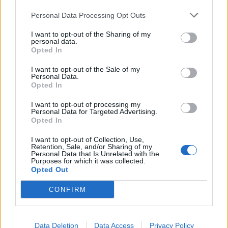
Weekend da “bollino nero” per
l’esodo estivo. Previsti oltre 25
Personal Data Processing Opt Outs
milioni di mezzi in viaggio
I want to opt-out of the Sharing of my
personal data.
Opted In
I want to opt-out of the Sale of my
Personal Data.
Opted In
I want to opt-out of processing my
Personal Data for Targeted Advertising.
Opted In
I want to opt-out of Collection, Use,
Retention, Sale, and/or Sharing of my
Personal Data that Is Unrelated with the
Purposes for which it was collected.
Opted Out
CONFIRM
EVENTI
Cosa fare nel weekend del 7, 8 e 9
Data Deletion
Data Access
Privacy Policy