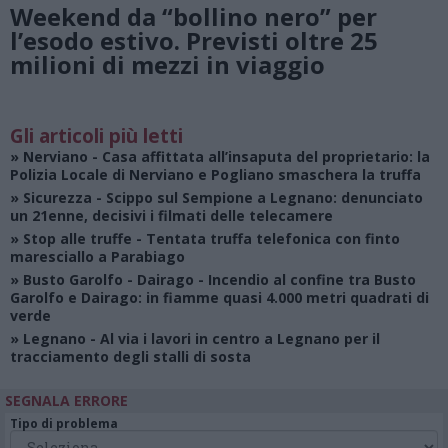
Weekend da “bollino nero” per
l’esodo estivo. Previsti oltre 25
milioni di mezzi in viaggio
Gli articoli più letti
»
Nerviano
- Casa affittata all’insaputa del proprietario: la
Polizia Locale di Nerviano e Pogliano smaschera la truffa
»
Sicurezza
- Scippo sul Sempione a Legnano: denunciato
un 21enne, decisivi i filmati delle telecamere
»
Stop alle truffe
- Tentata truffa telefonica con finto
maresciallo a Parabiago
»
Busto Garolfo - Dairago
- Incendio al confine tra Busto
Garolfo e Dairago: in fiamme quasi 4.000 metri quadrati di
verde
»
Legnano
- Al via i lavori in centro a Legnano per il
tracciamento degli stalli di sosta
SEGNALA ERRORE
Tipo di problema