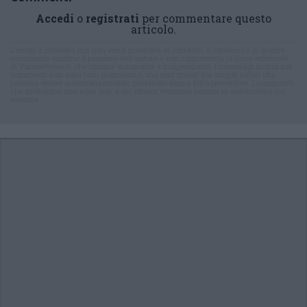
Accedi
o
registrati
per commentare questo
articolo.
L'email è richiesta ma non verrà mostrata ai visitatori. Il contenuto di questo
commento esprime il pensiero dell'autore e non rappresenta la linea editoriale
di VareseNews.it, che rimane autonoma e indipendente. I messaggi inclusi nei
commenti non sono testi giornalistici, ma post inviati dai singoli lettori che
possono essere automaticamente pubblicati senza filtro preventivo. I commenti
che includano uno o più link a siti esterni verranno rimossi in automatico dal
sistema.