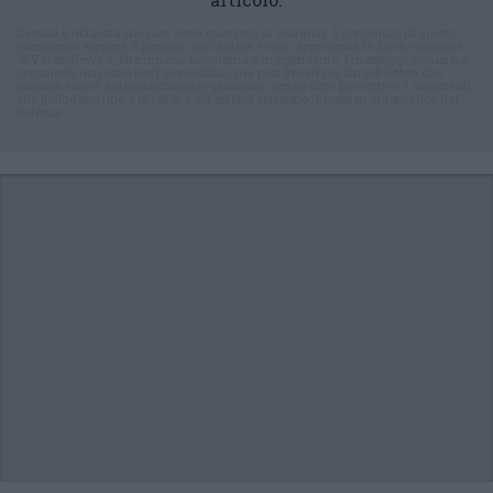
L'email è richiesta ma non verrà mostrata ai visitatori. Il contenuto di questo
commento esprime il pensiero dell'autore e non rappresenta la linea editoriale
di VareseNews.it, che rimane autonoma e indipendente. I messaggi inclusi nei
commenti non sono testi giornalistici, ma post inviati dai singoli lettori che
possono essere automaticamente pubblicati senza filtro preventivo. I commenti
che includano uno o più link a siti esterni verranno rimossi in automatico dal
sistema.