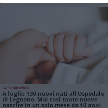
ALTO MILANESE
A luglio 130 nuovi nati all’Ospedale
di Legnano. Mai così tante nuove
nascite in un solo mese da 10 anni