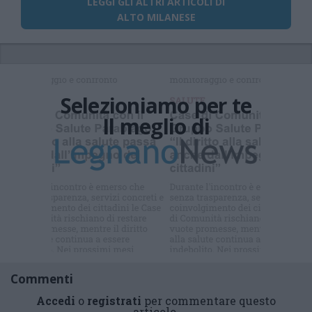
LEGGI GLI ALTRI ARTICOLI DI
ALTO MILANESE
Selezioniamo per te
Il meglio di
Iscriviti alla
newsletter
Commenti
Accedi
o
registrati
per commentare questo
articolo.