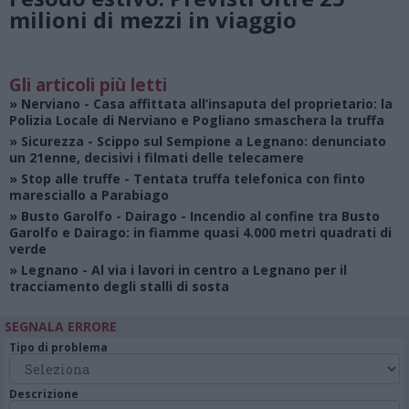
milioni di mezzi in viaggio
Gli articoli più letti
»
Nerviano
- Casa affittata all’insaputa del proprietario: la
Polizia Locale di Nerviano e Pogliano smaschera la truffa
»
Sicurezza
- Scippo sul Sempione a Legnano: denunciato
un 21enne, decisivi i filmati delle telecamere
»
Stop alle truffe
- Tentata truffa telefonica con finto
maresciallo a Parabiago
»
Busto Garolfo - Dairago
- Incendio al confine tra Busto
Garolfo e Dairago: in fiamme quasi 4.000 metri quadrati di
verde
»
Legnano
- Al via i lavori in centro a Legnano per il
tracciamento degli stalli di sosta
SEGNALA ERRORE
Tipo di problema
Descrizione