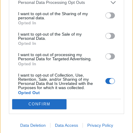
milioni di mezzi in viaggio
Personal Data Processing Opt Outs
I want to opt-out of the Sharing of my
personal data.
Opted In
I want to opt-out of the Sale of my
Personal Data.
Opted In
I want to opt-out of processing my
Personal Data for Targeted Advertising.
Opted In
I want to opt-out of Collection, Use,
Retention, Sale, and/or Sharing of my
Personal Data that Is Unrelated with the
Purposes for which it was collected.
Opted Out
CONFIRM
EVENTI
Cosa fare nel weekend del 7, 8 e 9
agosto a Legnano e nell’Alto
Data Deletion
Data Access
Privacy Policy
Milanese