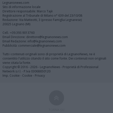
Legnanonews.com
Sito di informazione locale
Direttore responsabile: Marco Tajè
Registrazione al Tribunale di Milano n° 639 del 23/10/08
Redazione: Via Matteotti, 3 (presso Famiglia Legnanese)
20025 Legnano (MI)
Cell.: +39.393.9013760
Email Direzione: direttore@legnanonews.com
Email Redazione: info@legnanonews.com
Pubblicità: commerciale@legnanonews.com
Tutti i contenuti originali sono di proprietà di LegnanoNews, ne è
consentito l'utilizzo citando il sito come fonte. Dei contenuti non originali
viene citata la fonte.
Copyright © 2016 - 2026 - LegnanoNews - Proprietà di Professional
Network s.r.l. - P.Iva 03068650120
Imp. Cookie
-
Cookie
-
Privacy
TORNA SU