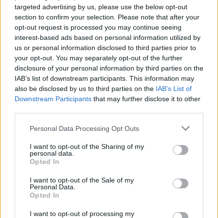
targeted advertising by us, please use the below opt-out
section to confirm your selection. Please note that after your
opt-out request is processed you may continue seeing
interest-based ads based on personal information utilized by
us or personal information disclosed to third parties prior to
your opt-out. You may separately opt-out of the further
disclosure of your personal information by third parties on the
IAB’s list of downstream participants. This information may
also be disclosed by us to third parties on the
IAB’s List of
Commenti
Downstream Participants
that may further disclose it to other
Accedi
o
registrati
per commentare questo
third parties.
articolo.
Personal Data Processing Opt Outs
L'email è richiesta ma non verrà mostrata ai visitatori. Il contenuto di questo
commento esprime il pensiero dell'autore e non rappresenta la linea editoriale
di VareseNews.it, che rimane autonoma e indipendente. I messaggi inclusi nei
I want to opt-out of the Sharing of my
commenti non sono testi giornalistici, ma post inviati dai singoli lettori che
personal data.
possono essere automaticamente pubblicati senza filtro preventivo. I commenti
Opted In
che includano uno o più link a siti esterni verranno rimossi in automatico dal
sistema.
I want to opt-out of the Sale of my
Personal Data.
Opted In
I want to opt-out of processing my