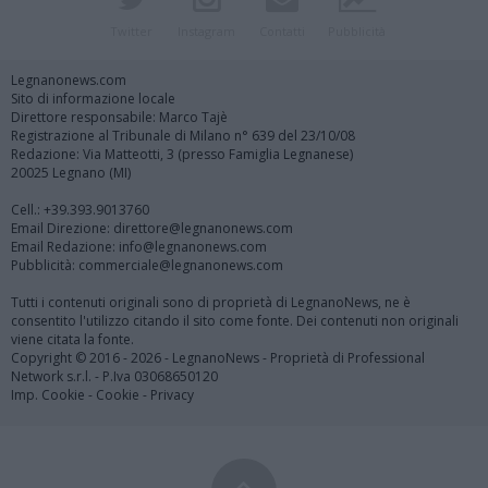
Twitter
Instagram
Contatti
Pubblicità
Legnanonews.com
Sito di informazione locale
Direttore responsabile: Marco Tajè
Registrazione al Tribunale di Milano n° 639 del 23/10/08
Redazione: Via Matteotti, 3 (presso Famiglia Legnanese)
20025 Legnano (MI)
Cell.: +39.393.9013760
Email Direzione: direttore@legnanonews.com
Email Redazione: info@legnanonews.com
Pubblicità: commerciale@legnanonews.com
Tutti i contenuti originali sono di proprietà di LegnanoNews, ne è
consentito l'utilizzo citando il sito come fonte. Dei contenuti non originali
viene citata la fonte.
Copyright © 2016 - 2026 - LegnanoNews - Proprietà di Professional
Network s.r.l. - P.Iva 03068650120
Imp. Cookie
-
Cookie
-
Privacy