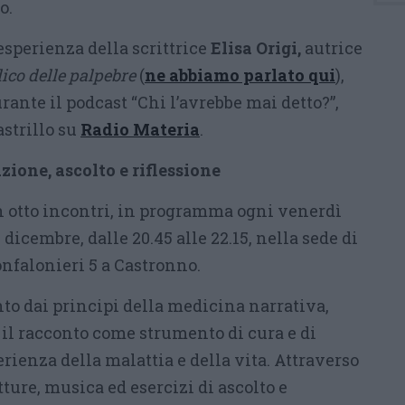
o.
’esperienza della scrittrice
Elisa Origi,
autrice
dico delle palpebre
(
ne abbiamo parlato qui
),
rante il podcast “Chi l’avrebbe mai detto?”,
strillo su
Radio Materia
.
zione, ascolto e riflessione
in otto incontri, in programma ogni venerdì
1 dicembre, dalle 20.45 alle 22.15, nella sede di
nfalonieri 5 a Castronno.
to dai principi della medicina narrativa,
 il racconto come strumento di cura e di
ienza della malattia e della vita. Attraverso
tture, musica ed esercizi di ascolto e