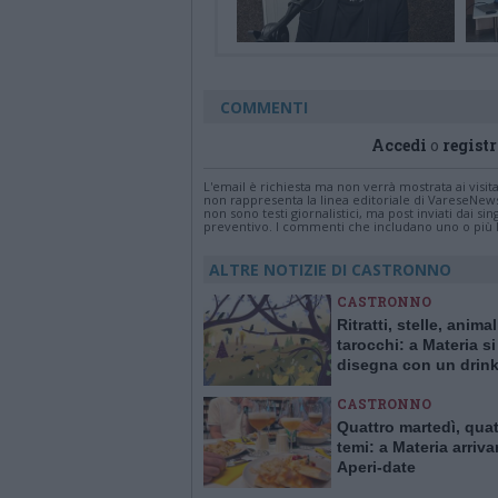
COMMENTI
Accedi
o
registr
L'email è richiesta ma non verrà mostrata ai visi
non rappresenta la linea editoriale di VareseNew
non sono testi giornalistici, ma post inviati dai s
preventivo. I commenti che includano uno o più li
ALTRE NOTIZIE DI CASTRONNO
CASTRONNO
Ritratti, stelle, animal
tarocchi: a Materia si
disegna con un drink
mano
CASTRONNO
Quattro martedì, quat
temi: a Materia arriva
Aperi-date