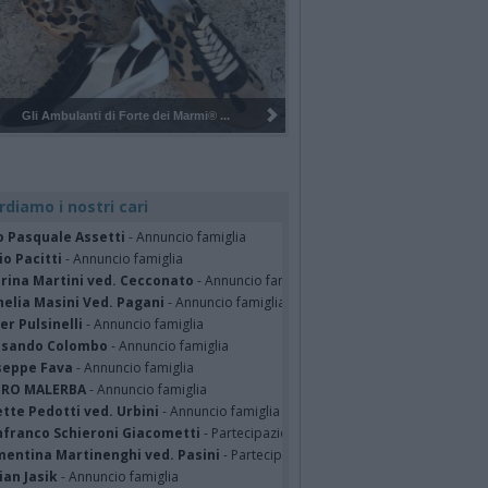
Pulizia del bosco del Rugareto a ...
rdiamo i nostri cari
o Pasquale Assetti
- Annuncio famiglia
o Pacitti
- Annuncio famiglia
erina Martini ved. Cecconato
- Annuncio famiglia
nelia Masini Ved. Pagani
- Annuncio famiglia
er Pulsinelli
- Annuncio famiglia
ssando Colombo
- Annuncio famiglia
seppe Fava
- Annuncio famiglia
TRO MALERBA
- Annuncio famiglia
tte Pedotti ved. Urbini
- Annuncio famiglia
nfranco Schieroni Giacometti
- Partecipazione
mentina Martinenghi ved. Pasini
- Partecipazione
ian Jasik
- Annuncio famiglia