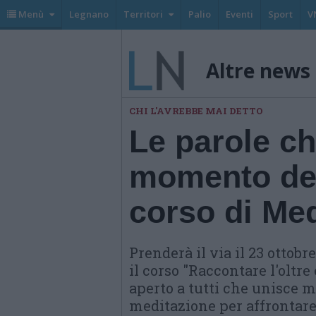
Menù
Legnano
Territori
Palio
Eventi
Sport
V
Altre news
CHI L'AVREBBE MAI DETTO
Le parole ch
momento del 
corso di Med
Prenderà il via il 23 ottob
il corso "Raccontare l'oltre
aperto a tutti che unisce m
meditazione per affrontare 