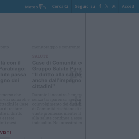
Cerca
Seguici su
Accedi
Meteo
elezioniamo per te
Il meglio di
 VISTI