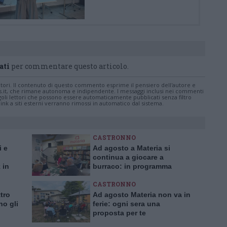
ati
per commentare questo articolo.
tatori. Il contenuto di questo commento esprime il pensiero dell'autore e
s.it, che rimane autonoma e indipendente. I messaggi inclusi nei commenti
ingoli lettori che possono essere automaticamente pubblicati senza filtro
nk a siti esterni verranno rimossi in automatico dal sistema.
CASTRONNO
i e
Ad agosto a Materia si
continua a giocare a
 in
burraco: in programma
anche un torneo
CASTRONNO
tro
Ad agosto Materia non va in
no gli
ferie: ogni sera una
proposta per te