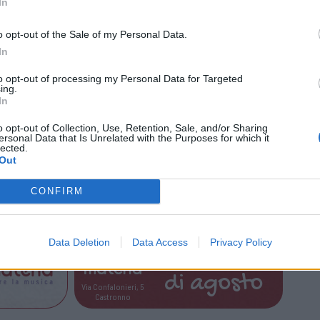
In
vi, oltre ad attività di meditazione e ascolto
o opt-out of the Sale of my Personal Data.
In
ale
to opt-out of processing my Personal Data for Targeted
ing.
io partecipativo: ogni iscritto sarà invitato a
In
rio elaborato narrativo alla realizzazione di
o opt-out of Collection, Use, Retention, Sale, and/or Sharing
le, con l’obiettivo di sperimentare il valore
ersonal Data that Is Unrelated with the Purposes for which it
lected.
nto e della condivisione delle esperienze.
Out
rte qui
e resteranno disponibili
CONFIRM
la metà di ottobre.
Data Deletion
Data Access
Privacy Policy
Tutti gli eventi
di
agosto
Via Confalonieri, 5
Castronno