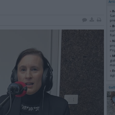
Arti
»
R
San
pre
»
B
con
fia
»
N
pro
Pog
»
M
gia
mat
»
E
ago
Gal