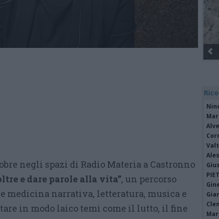
Rico
Nin
Mari
Alv
Cor
Valt
Ale
ttobre negli spazi di Radio Materia a Castronno
Giu
PIE
oltre e dare parole alla vita”
, un percorso
Gine
ce medicina narrativa, letteratura, musica e
Gia
Cle
are in modo laico temi come il lutto, il fine
Mar