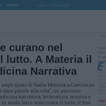
N
News24
Sabato , 8 Agosto 2026
S
e curano nel
lutto. A Materia il
icina Narrativa
re negli spazi di Radio Materia a Castronno
 e dare parole alla vita", un percorso
edicina narrativa, letteratura, musica e
I PIÙ
in modo laico temi come il lutto, il fine