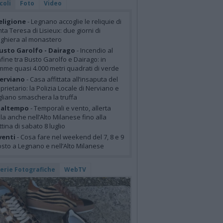
coli
Foto
Video
eligione
- Legnano accoglie le reliquie di
ta Teresa di Lisieux: due giorni di
ghiera al monastero
usto Garolfo - Dairago
- Incendio al
fine tra Busto Garolfo e Dairago: in
mme quasi 4.000 metri quadrati di verde
erviano
- Casa affittata all’insaputa del
prietario: la Polizia Locale di Nerviano e
liano smaschera la truffa
altempo
- Temporali e vento, allerta
lla anche nell’Alto Milanese fino alla
tina di sabato 8 luglio
venti
- Cosa fare nel weekend del 7, 8 e 9
sto a Legnano e nell’Alto Milanese
lerie Fotografiche
WebTV