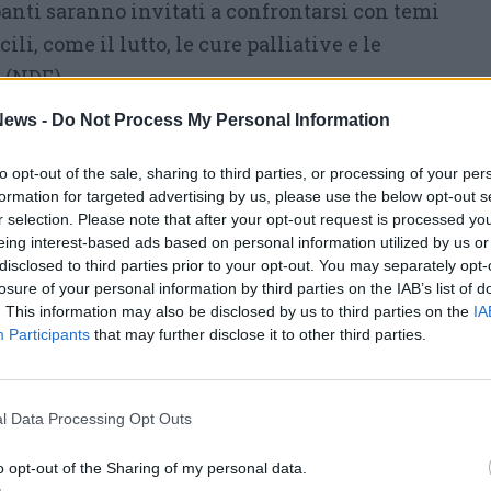
anti saranno invitati a confrontarsi con temi
ili, come il lutto, le cure palliative e le
 (NDE).
ews -
Do Not Process My Personal Information
tti
ompetenze specifiche ed è rivolto a chi
to opt-out of the sale, sharing to third parties, or processing of your per
formation for targeted advertising by us, please use the below opt-out s
ignificato dell’esistenza, a chi sta
r selection. Please note that after your opt-out request is processed y
to di perdita e anche a chi opera nei settori
eing interest-based ads based on personal information utilized by us or
disclosed to third parties prior to your opt-out. You may separately opt-
elle relazioni d’aiuto.
losure of your personal information by third parties on the IAB’s list of
. This information may also be disclosed by us to third parties on the
IA
tati ci sarà anche la figura della dula del
Participants
that may further disclose it to other third parties.
sta che accompagna le persone e le loro
i della vita.
l Data Processing Opt Outs
troveranno spazio anche la letteratura e la
i ad autori e compositori come Ludovico
o opt-out of the Sharing of my personal data.