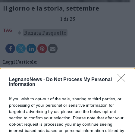
Il giorno e la storia, settembre
1 di 25
TAG
Renata Pasquetto
Leggi l'articolo:
Il giorno e la storia: 17 settembre 1943 – Rapidi cambi di
potere
Il giorno e la storia: il podio della “Bernocchi” alla
LegnanoNews -
Do Not Process My Personal
Bianchi, la Legnano arriva quarta
Information
Il giorno e la storia: 1 settembre 1941 – Due nuove “vie”
aperte in Grigna dal C.A.I.
Il giorno e la storia: 5 settembre 1945 – In piscina, cabine
If you wish to opt-out of the sale, sharing to third parties, or
per gli ufficiali, tendone per i soldati
processing of your personal or sensitive information for
Il giorno e la storia: Legnano lavoratrice e di fede (non del
targeted advertising by us, please use the below opt-out
tutto…) fascista
section to confirm your selection. Please note that after your
Il giorno e la storia: 8 settembre 1943, i fratelli Venegoni
lanciano la Resistenza a Legnano
opt-out request is processed you may continue seeing
9 settembre 1945 – Coppa Bernocchi: “Se io ci metto una
interest-based ads based on personal information utilized by
lira…”