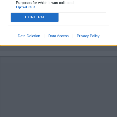
Commenti
Purposes for which it was collected.
Opted Out
Accedi
o
registrati
per commentare questo
articolo.
CONFIRM
L'email è richiesta ma non verrà mostrata ai visitatori. Il contenuto di questo
commento esprime il pensiero dell'autore e non rappresenta la linea editoriale
di VareseNews.it, che rimane autonoma e indipendente. I messaggi inclusi nei
commenti non sono testi giornalistici, ma post inviati dai singoli lettori che
possono essere automaticamente pubblicati senza filtro preventivo. I commenti
Data Deletion
Data Access
Privacy Policy
che includano uno o più link a siti esterni verranno rimossi in automatico dal
sistema.