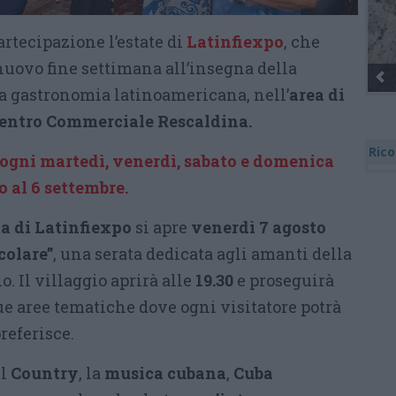
rtecipazione l’estate di
Latinfiexpo
, che
nuovo fine settimana all’insegna della
la gastronomia latinoamericana, nell’
area di
Centro Commerciale Rescaldina.
Rico
ogni martedì, venerdì, sabato e domenica
no al 6 settembre.
a di Latinfiexpo
si apre
venerdì 7 agosto
colare”
, una serata dedicata agli amanti della
o. Il villaggio aprirà alle
19.30
e proseguirà
ue aree tematiche dove ogni visitatore potrà
referisce.
il
Country
, la
musica cubana
,
Cuba