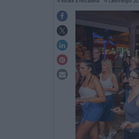
estate a rescaldina
LatinFiexpo 20