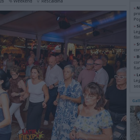
26
Weekend
Rescaldina
»
N
pro
Pog
»
S
Leg
fil
»
S
con
»
B
con
fia
»
L
Leg
so
Gal