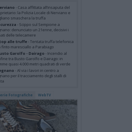
erviano
- Casa affittata all’insaputa del
prietario: la Polizia Locale di Nerviano e
liano smaschera la truffa
icurezza
- Scippo sul Sempione a
nano: denunciato un 21enne, decisivi i
mati delle telecamere
top alle truffe
- Tentata truffa telefonica
 finto maresciallo a Parabiago
usto Garolfo - Dairago
- Incendio al
fine tra Busto Garolfo e Dairago: in
mme quasi 4.000 metri quadrati di verde
egnano
- Al via i lavori in centro a
nano per il tracciamento degli stalli di
sta
lerie Fotografiche
WebTV