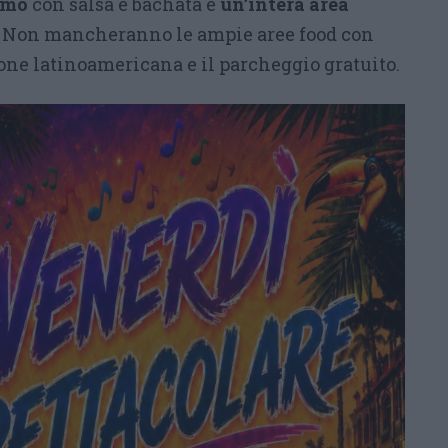
omo
con salsa e bachata e
un’intera area
. Non mancheranno le ampie aree food con
ione latinoamericana e il parcheggio gratuito.