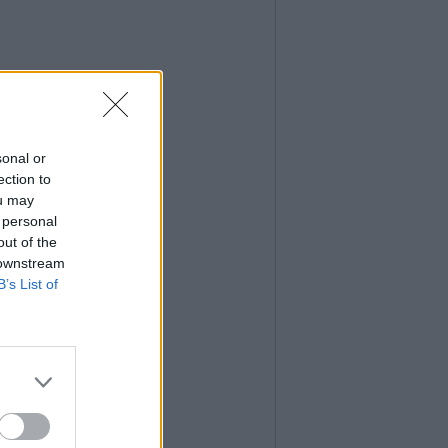
sonal or
ection to
ou may
 personal
out of the
 downstream
B’s List of