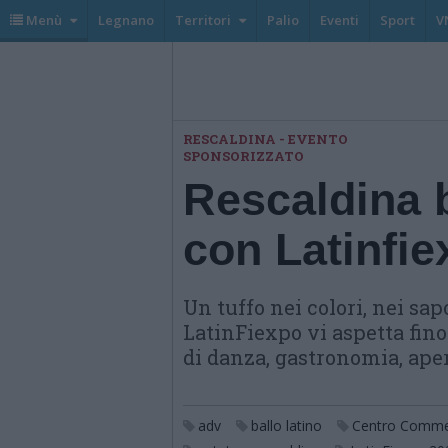
Menù
Legnano
Territori
Palio
Eventi
Sport
V
RESCALDINA - EVENTO
SPONSORIZZATO
Rescaldina b
con Latinfie
Un tuffo nei colori, nei sap
LatinFiexpo vi aspetta fin
di danza, gastronomia, aper
adv
ballo latino
Centro Commer