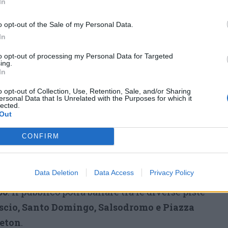
In
o opt-out of the Sale of my Personal Data.
In
to opt-out of processing my Personal Data for Targeted
ing.
In
o opt-out of Collection, Use, Retention, Sale, and/or Sharing
ersonal Data that Is Unrelated with the Purposes for which it
lected.
Out
CONFIRM
vece la volta di
“El Sábado de Gozadera”
,
Data Deletion
Data Access
Privacy Policy
i musica e divertimento con
apertura alle
00
. Il pubblico potrà ballare tra le diverse piste
scio, Santo Domingo, Salsodromo e Piazza
eton
.