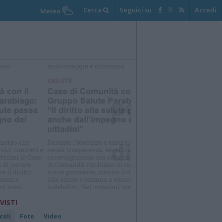
Cerca
Seguici su
Accedi
Meteo
elezioniamo per te
Il meglio di
 VISTI
coli
Foto
Video