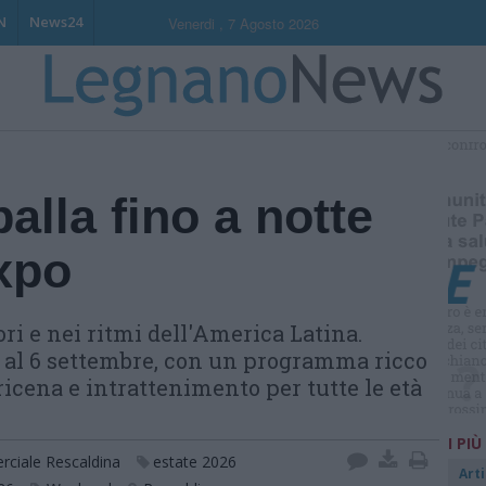
N
News24
Venerdi , 7 Agosto 2026
S
alla fino a notte
xpo
ori e nei ritmi dell'America Latina.
o al 6 settembre, con un programma ricco
icena e intrattenimento per tutte le età
I PIÙ
ciale Rescaldina
estate 2026
Arti