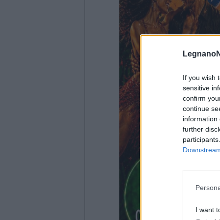
LegnanoN
If you wish 
sensitive in
confirm you
continue se
information 
further disc
participants
Downstream 
Persona
I want t