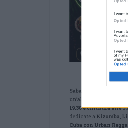
Opted 
I want t
Opted 
I want 
Advertis
Opted 
I want t
of my P
was col
Opted 
Sabato 8 agosto
sarà in
un’altra lunga notte d
19.30 e chiusura alle 3.
dedicate a
Kizomba, Li
Cuba con Urban Regga