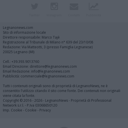
Twitter
Instagram
Contatti
Pubblicità
Legnanonews.com
Sito di informazione locale
Direttore responsabile: Marco Tajè
Registrazione al Tribunale di Milano n° 639 del 23/10/08
Redazione: Via Matteotti, 3 (presso Famiglia Legnanese)
20025 Legnano (MI)
Cell.: +39.393.9013760
Email Direzione: direttore@legnanonews.com
Email Redazione: info@legnanonews.com
Pubblicità: commerciale@legnanonews.com
Tutti i contenuti originali sono di proprietà di LegnanoNews, ne è
consentito l'utilizzo citando il sito come fonte. Dei contenuti non originali
viene citata la fonte.
Copyright © 2016 - 2026 - LegnanoNews - Proprietà di Professional
Network s.r.l. - P.Iva 03068650120
Imp. Cookie
-
Cookie
-
Privacy