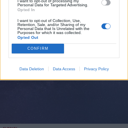
I want to opt-out of processing my
EVENTI
Personal Data for Targeted Advertising.
Cosa fare nel weekend del 7, 8 e 9
Opted In
agosto a Legnano e nell’Alto
I want to opt-out of Collection, Use,
Milanese
Retention, Sale, and/or Sharing of my
Personal Data that Is Unrelated with the
Purposes for which it was collected.
Opted Out
CONFIRM
Data Deletion
Data Access
Privacy Policy