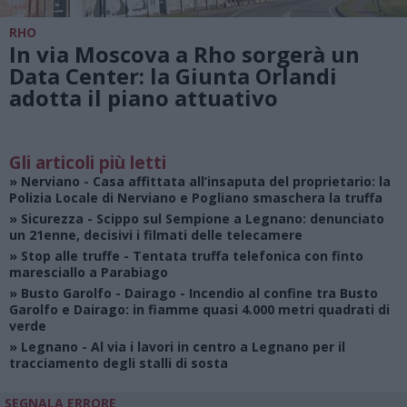
RHO
In via Moscova a Rho sorgerà un
Data Center: la Giunta Orlandi
adotta il piano attuativo
Gli articoli più letti
»
Nerviano
- Casa affittata all’insaputa del proprietario: la
Polizia Locale di Nerviano e Pogliano smaschera la truffa
»
Sicurezza
- Scippo sul Sempione a Legnano: denunciato
un 21enne, decisivi i filmati delle telecamere
»
Stop alle truffe
- Tentata truffa telefonica con finto
maresciallo a Parabiago
»
Busto Garolfo - Dairago
- Incendio al confine tra Busto
Garolfo e Dairago: in fiamme quasi 4.000 metri quadrati di
verde
»
Legnano
- Al via i lavori in centro a Legnano per il
tracciamento degli stalli di sosta
SEGNALA ERRORE