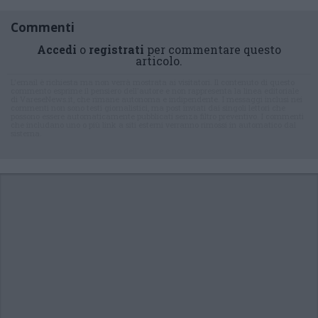
Commenti
Accedi
o
registrati
per commentare questo
articolo.
L'email è richiesta ma non verrà mostrata ai visitatori. Il contenuto di questo
commento esprime il pensiero dell'autore e non rappresenta la linea editoriale
di VareseNews.it, che rimane autonoma e indipendente. I messaggi inclusi nei
commenti non sono testi giornalistici, ma post inviati dai singoli lettori che
possono essere automaticamente pubblicati senza filtro preventivo. I commenti
che includano uno o più link a siti esterni verranno rimossi in automatico dal
sistema.