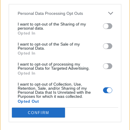
Cosa fare nel weekend del 7, 8 e 9
third parties.
agosto a Legnano e nell’Alto
Milanese
Personal Data Processing Opt Outs
I want to opt-out of the Sharing of my
personal data.
Opted In
I want to opt-out of the Sale of my
Personal Data.
Opted In
I want to opt-out of processing my
Personal Data for Targeted Advertising.
Opted In
I want to opt-out of Collection, Use,
Retention, Sale, and/or Sharing of my
Personal Data that Is Unrelated with the
Purposes for which it was collected.
Opted Out
CONFIRM
NERVIANO
Legambiente Nerviano plaude al