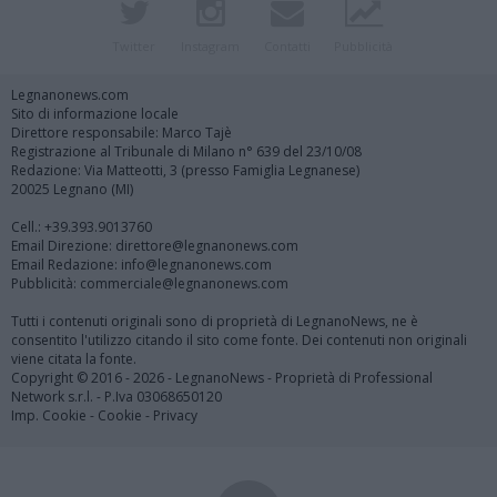
Twitter
Instagram
Contatti
Pubblicità
Legnanonews.com
Sito di informazione locale
Direttore responsabile: Marco Tajè
Registrazione al Tribunale di Milano n° 639 del 23/10/08
Redazione: Via Matteotti, 3 (presso Famiglia Legnanese)
20025 Legnano (MI)
Cell.: +39.393.9013760
Email Direzione: direttore@legnanonews.com
Email Redazione: info@legnanonews.com
Pubblicità: commerciale@legnanonews.com
Tutti i contenuti originali sono di proprietà di LegnanoNews, ne è
consentito l'utilizzo citando il sito come fonte. Dei contenuti non originali
viene citata la fonte.
Copyright © 2016 - 2026 - LegnanoNews - Proprietà di Professional
Network s.r.l. - P.Iva 03068650120
Imp. Cookie
-
Cookie
-
Privacy