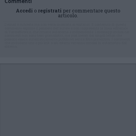
Commenti
Accedi
o
registrati
per commentare questo
articolo.
L'email è richiesta ma non verrà mostrata ai visitatori. Il contenuto di questo
commento esprime il pensiero dell'autore e non rappresenta la linea editoriale
di VareseNews.it, che rimane autonoma e indipendente. I messaggi inclusi nei
commenti non sono testi giornalistici, ma post inviati dai singoli lettori che
possono essere automaticamente pubblicati senza filtro preventivo. I commenti
che includano uno o più link a siti esterni verranno rimossi in automatico dal
sistema.