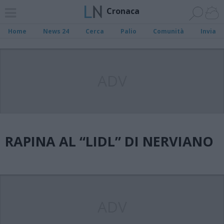
Cronaca
Home
News 24
Cerca
Palio
Comunità
Invia
ADV
RAPINA AL “LIDL” DI NERVIANO
ADV