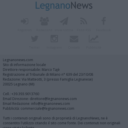
Registrati
Redazione
Invia notizia
Feed RSS
Facebook
Twitter
Instagram
Contatti
Pubblicità
Legnanonews.com
Sito di informazione locale
Direttore responsabile: Marco Tajè
Registrazione al Tribunale di Milano n° 639 del 23/10/08
Redazione: Via Matteotti, 3 (presso Famiglia Legnanese)
20025 Legnano (MI)
Cell.: +39.393.9013760
Email Direzione: direttore@legnanonews.com
Email Redazione: info@legnanonews.com
Pubblicità: commerciale@legnanonews.com
Tutti i contenuti originali sono di proprietà di LegnanoNews, ne è
consentito l'utilizzo citando il sito come fonte. Dei contenuti non originali
viene citata la fonte.