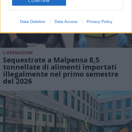
CONFIRM
Data Deletion
Data Access
Privacy Policy
L'OPERAZIONE
Sequestrate a Malpensa 8,5
tonnellate di alimenti importati
illegalmente nel primo semestre
del 2026