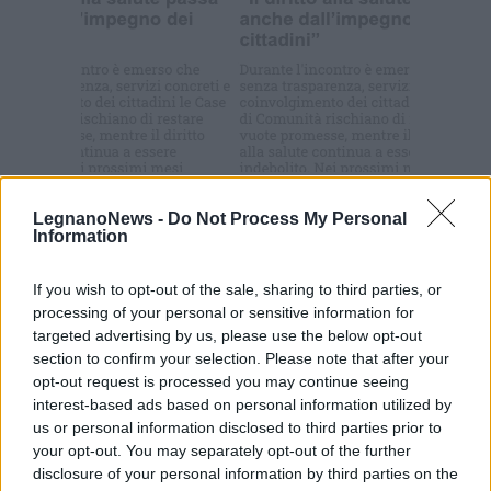
Commenti
LegnanoNews -
Do Not Process My Personal
Information
Accedi
o
registrati
per commentare questo
articolo.
If you wish to opt-out of the sale, sharing to third parties, or
L'email è richiesta ma non verrà mostrata ai visitatori. Il contenuto di questo
commento esprime il pensiero dell'autore e non rappresenta la linea editoriale
processing of your personal or sensitive information for
di VareseNews.it, che rimane autonoma e indipendente. I messaggi inclusi nei
targeted advertising by us, please use the below opt-out
commenti non sono testi giornalistici, ma post inviati dai singoli lettori che
possono essere automaticamente pubblicati senza filtro preventivo. I commenti
section to confirm your selection. Please note that after your
che includano uno o più link a siti esterni verranno rimossi in automatico dal
sistema.
opt-out request is processed you may continue seeing
interest-based ads based on personal information utilized by
us or personal information disclosed to third parties prior to
your opt-out. You may separately opt-out of the further
disclosure of your personal information by third parties on the