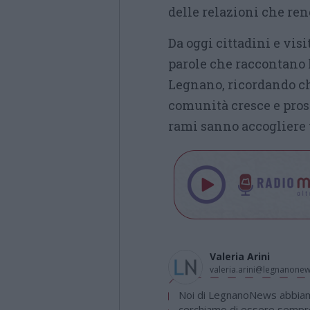
delle relazioni che rend
Da oggi cittadini e vis
parole che raccontano 
Legnano, ricordando ch
comunità cresce e prosp
rami sanno accogliere t
Valeria Arini
valeria.arini@legnanone
Noi di LegnanoNews abbiamo
cerchiamo di essere sempre 