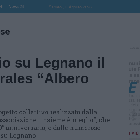
N
News24
Sabato , 8 Agosto 2026
ese
S
io su Legnano il
ales “Albero
getto collettivo realizzato dalla
associazione "Insieme è meglio", che
0° anniversario, e dalle numerose
I PIÙ
o su Legnano