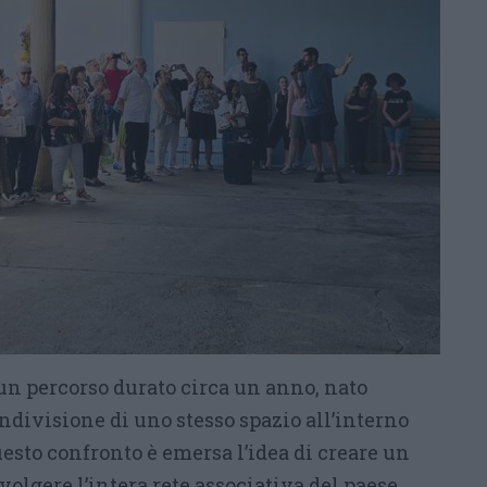
i un percorso durato circa un anno, nato
ondivisione di uno stesso spazio all’interno
uesto confronto è emersa l’idea di creare un
volgere l’intera rete associativa del paese,