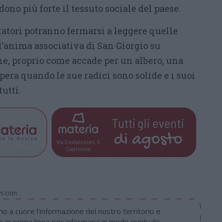
ono più forte il tessuto sociale del paese.
itatori potranno fermarsi a leggere quelle
l’anima associativa di San Giorgio su
e, proprio come accade per un albero, una
era quando le sue radici sono solide e i suoi
utti.
Tutti gli eventi
di
agosto
Via Confalonieri, 5
Castronno
ws.com
 a cuore l'informazione del nostro territorio e
in prima linea per informarvi in modo puntuale.