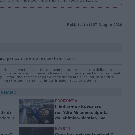
Pubblicato il 27 Giugno 2026
ati
per commentare questo articolo.
tatori. Il contenuto di questo commento esprime il pensiero dell'autore e
s.it, che rimane autonoma e indipendente. I messaggi inclusi nei commenti
ingoli lettori che possono essere automaticamente pubblicati senza filtro
nk a siti esterni verranno rimossi in automatico dal sistema.
LEGNANO
ECONOMIA
d
L’industria che resiste
te di
nell’Alto Milanese. Spinta
dere le
dal chimico-plastico, ma
bardia
l’export va ancora a rilento
EVENTI
 nero”
Cosa fare nel weekend del 7,