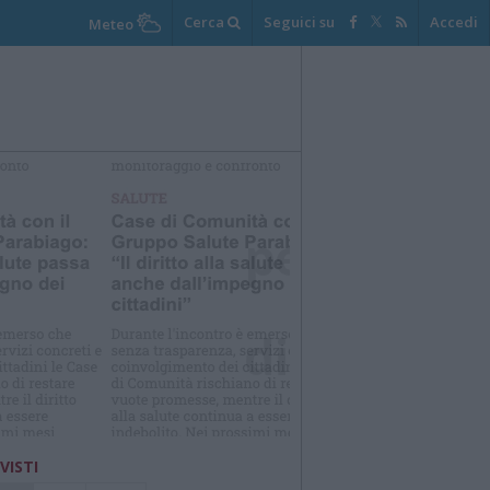
Cerca
Seguici su
Accedi
Meteo
elezioniamo per te
Il meglio di
 VISTI