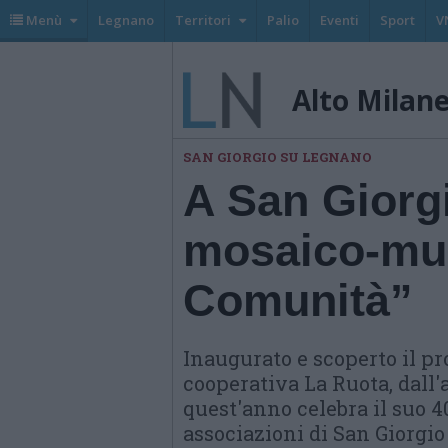
Menù
Legnano
Territori
Palio
Eventi
Sport
V
Alto Milan
SAN GIORGIO SU LEGNANO
A San Giorg
mosaico-mur
Comunità”
Inaugurato e scoperto il pro
cooperativa La Ruota, dall'
quest'anno celebra il suo 4
associazioni di San Giorgi