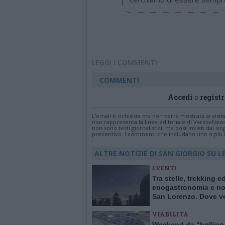
LEGGI I COMMENTI
COMMENTI
Accedi
o
registr
L'email è richiesta ma non verrà mostrata ai visi
non rappresenta la linea editoriale di VareseNew
non sono testi giornalistici, ma post inviati dai s
preventivo. I commenti che includano uno o più li
ALTRE NOTIZIE DI SAN GIORGIO SU 
EVENTI
Tra stelle, trekking e
enogastronomia e not
San Lorenzo. Dove ve
stelle cadenti in Lom
VIABILITÀ
Weekend da “bollino