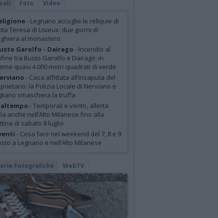
coli
Foto
Video
eligione
- Legnano accoglie le reliquie di
ta Teresa di Lisieux: due giorni di
ghiera al monastero
usto Garolfo - Dairago
- Incendio al
fine tra Busto Garolfo e Dairago: in
mme quasi 4.000 metri quadrati di verde
erviano
- Casa affittata all’insaputa del
prietario: la Polizia Locale di Nerviano e
liano smaschera la truffa
altempo
- Temporali e vento, allerta
lla anche nell’Alto Milanese fino alla
tina di sabato 8 luglio
venti
- Cosa fare nel weekend del 7, 8 e 9
sto a Legnano e nell’Alto Milanese
lerie Fotografiche
WebTV