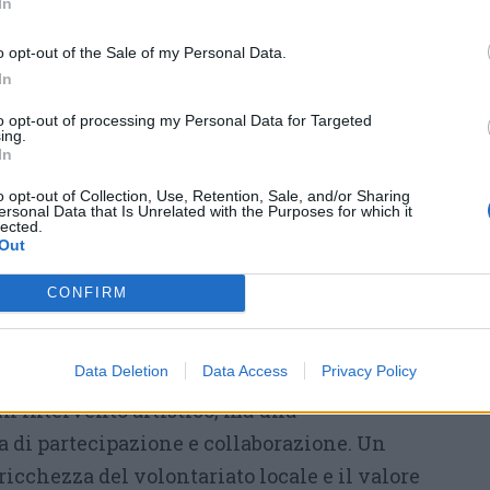
In
che lo tengono saldo,
o opt-out of the Sale of my Personal Data.
 di condivisione sono la chioma
In
a tutti, senza distinzioni.”
to opt-out of processing my Personal Data for Targeted
ing.
In
 l’essenza di
“Albero Comunità”
: le radici
 condivisi che uniscono le associazioni,
o opt-out of Collection, Use, Retention, Sale, and/or Sharing
ersonal Data that Is Unrelated with the Purposes for which it
leggia le azioni concrete che ogni giorno
lected.
Out
a favore della collettività. Ogni foglia,
ributo conserva la propria unicità ma, insieme
CONFIRM
n’immagine più grande, capace di raccontare
nclusiva.
Data Deletion
Data Access
Privacy Policy
un intervento artistico, ma una
 di partecipazione e collaborazione. Un
ricchezza del volontariato locale e il valore