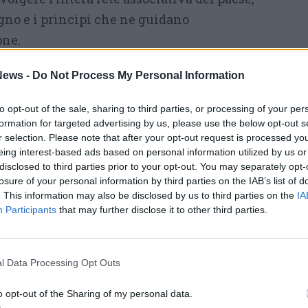
no e i principi che ne guidano
one.
lo dell’
albero, emblema di vita, crescita e
ews -
Do Not Process My Personal Information
orio.
A ciascuna associazione è stato affidato
to opt-out of the sale, sharing to third parties, or processing of your per
ma: un pezzo di legno sagomato e dipinto di
formation for targeted advertising by us, please use the below opt-out s
e la parola che meglio rappresenta la propria
r selection. Please note that after your opt-out request is processed y
ontributo alla comunità. È nato così un
eing interest-based ads based on personal information utilized by us or
disclosed to third parties prior to your opt-out. You may separately opt-
gi trova casa sotto i portici dell’ex oratorio
losure of your personal information by third parties on the IAB’s list of
un patrimonio visibile e condiviso per tutta
. This information may also be disclosed by us to third parties on the
IA
Participants
that may further disclose it to other third parties.
to più profondo dell’opera è anche la poesia
l Data Processing Opt Outs
etto:
o opt-out of the Sharing of my personal data.
de albero: