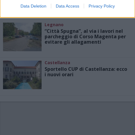
Data Deletion
Data Access
Privacy Policy
Legnano
“Città Spugna”, al via i lavori nel
parcheggio di Corso Magenta per
evitare gli allagamenti
Castellanza
Sportello CUP di Castellanza: ecco
i nuovi orari