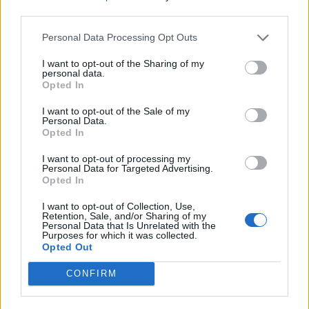
“Tutta Legnano si unisca per la
third parties.
completa riabilitazione di Fratus,
Cozzi e Lazzarini”
Personal Data Processing Opt Outs
I want to opt-out of the Sharing of my
personal data.
Legnano
Opted In
Ztl Venegoni e Centro Legnano,
più servizi di pulizia e steward
I want to opt-out of the Sale of my
ambientali per le segnalazioni
Personal Data.
Opted In
I want to opt-out of processing my
Legnano
Personal Data for Targeted Advertising.
Legnano, Piazza San Magno senza
Opted In
l’ombra degli alberi abbattuti
I want to opt-out of Collection, Use,
Retention, Sale, and/or Sharing of my
Personal Data that Is Unrelated with the
Purposes for which it was collected.
Opted Out
CONFIRM