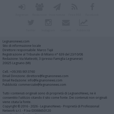
Registrati
Redazione
Invia notizia
Feed RSS
Facebook
Twitter
Instagram
Contatti
Pubblicità
Legnanonews.com
Sito di informazione locale
Direttore responsabile: Marco Tajè
Registrazione al Tribunale di Milano n° 639 del 23/10/08
Redazione: Via Matteotti, 3 (presso Famiglia Legnanese)
20025 Legnano (MI)
Cell.: +39.393.9013760
Email Direzione: direttore@legnanonews.com
Email Redazione: info@legnanonews.com
Pubblicità: commerciale@legnanonews.com
Tutti i contenuti originali sono di proprietà di LegnanoNews, ne è
consentito l'utilizzo citando il sito come fonte. Dei contenuti non originali
viene citata la fonte.
Copyright © 2016 - 2026 - LegnanoNews - Proprietà di Professional
Network s.r.l. - P.Iva 03068650120