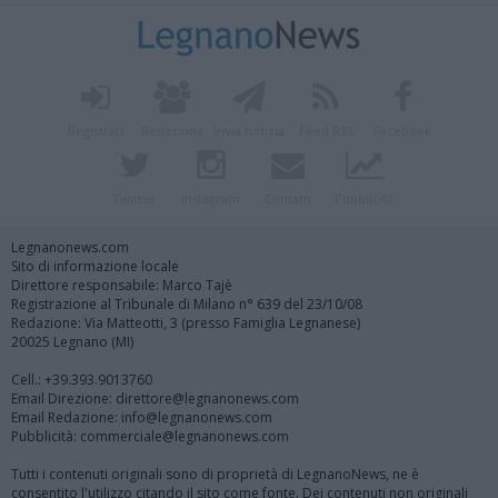
Registrati
Redazione
Invia notizia
Feed RSS
Facebook
Twitter
Instagram
Contatti
Pubblicità
Legnanonews.com
Sito di informazione locale
Direttore responsabile: Marco Tajè
Registrazione al Tribunale di Milano n° 639 del 23/10/08
Redazione: Via Matteotti, 3 (presso Famiglia Legnanese)
20025 Legnano (MI)
Cell.: +39.393.9013760
Email Direzione: direttore@legnanonews.com
Email Redazione: info@legnanonews.com
Pubblicità: commerciale@legnanonews.com
Tutti i contenuti originali sono di proprietà di LegnanoNews, ne è
consentito l'utilizzo citando il sito come fonte. Dei contenuti non originali