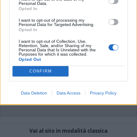
commenti non sono testi giornalistici, ma post inviati dai singoli lettori che
Personal Data.
possono essere automaticamente pubblicati senza filtro preventivo. I commenti
Opted In
che includano uno o più link a siti esterni verranno rimossi in automatico dal
sistema.
I want to opt-out of processing my
Personal Data for Targeted Advertising.
Opted In
I want to opt-out of Collection, Use,
Retention, Sale, and/or Sharing of my
Personal Data that Is Unrelated with the
Purposes for which it was collected.
Opted Out
CONFIRM
Data Deletion
Data Access
Privacy Policy
Vai al sito in modalità classica