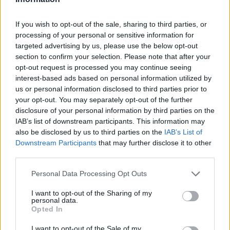
If you wish to opt-out of the sale, sharing to third parties, or
processing of your personal or sensitive information for
targeted advertising by us, please use the below opt-out
section to confirm your selection. Please note that after your
opt-out request is processed you may continue seeing
interest-based ads based on personal information utilized by
us or personal information disclosed to third parties prior to
your opt-out. You may separately opt-out of the further
disclosure of your personal information by third parties on the
IAB’s list of downstream participants. This information may
also be disclosed by us to third parties on the
IAB’s List of
Downstream Participants
that may further disclose it to other
third parties.
Personal Data Processing Opt Outs
Commenti
Accedi
o
registrati
per commentare questo
I want to opt-out of the Sharing of my
articolo.
personal data.
Opted In
L'email è richiesta ma non verrà mostrata ai visitatori. Il contenuto di questo
commento esprime il pensiero dell'autore e non rappresenta la linea editoriale
I want to opt-out of the Sale of my
di VareseNews.it, che rimane autonoma e indipendente. I messaggi inclusi nei