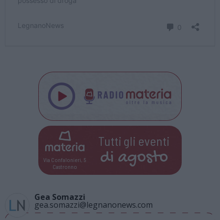
Tutti gli eventi
di
agosto
Via Confalonieri, 5
Castronno
Gea Somazzi
gea.somazzi@legnanonews.com