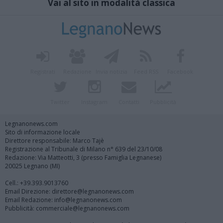
Vai al sito in modalità classica
Registrati
Redazione
Invia notizia
Feed RSS
Facebook
Twitter
Instagram
Contatti
Pubblicità
Legnanonews.com
Sito di informazione locale
Direttore responsabile: Marco Tajè
Registrazione al Tribunale di Milano n° 639 del 23/10/08
Redazione: Via Matteotti, 3 (presso Famiglia Legnanese)
20025 Legnano (MI)
Cell.: +39.393.9013760
Email Direzione: direttore@legnanonews.com
Email Redazione: info@legnanonews.com
Pubblicità: commerciale@legnanonews.com