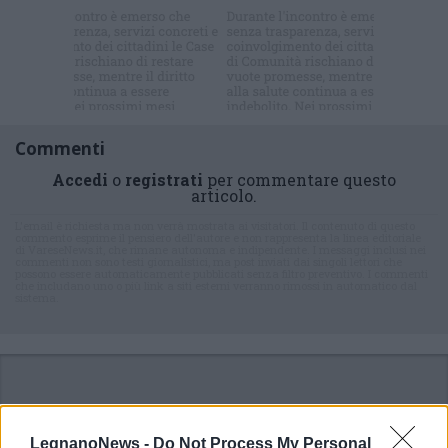
Commenti
Accedi
o
registrati
per commentare questo
articolo.
L'email è richiesta ma non verrà mostrata ai visitatori. Il contenuto di questo
commento esprime il pensiero dell'autore e non rappresenta la linea editoriale
di VareseNews.it, che rimane autonoma e indipendente. I messaggi inclusi nei
commenti non sono testi giornalistici, ma post inviati dai singoli lettori che
possono essere automaticamente pubblicati senza filtro preventivo. I commenti
che includano uno o più link a siti esterni verranno rimossi in automatico dal
sistema.
LegnanoNews -
Do Not Process My Personal