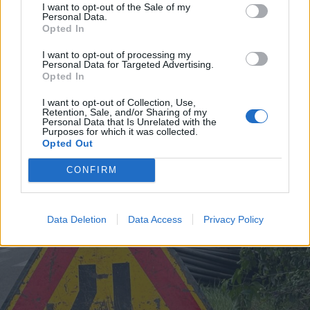
I want to opt-out of the Sale of my
Personal Data.
Opted In
I want to opt-out of processing my
Personal Data for Targeted Advertising.
Opted In
RHO
In via Moscova a Rho sorgerà un
I want to opt-out of Collection, Use,
Retention, Sale, and/or Sharing of my
Data Center: la Giunta Orlandi
Personal Data that Is Unrelated with the
Purposes for which it was collected.
adotta il piano attuativo
Opted Out
CONFIRM
Data Deletion
Data Access
Privacy Policy