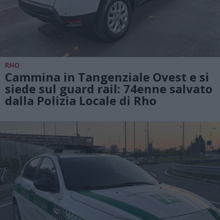
RHO
Cammina in Tangenziale Ovest e si
siede sul guard rail: 74enne salvato
dalla Polizia Locale di Rho