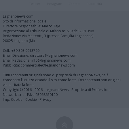
Twitter
Instagram
Contatti
Pubblicità
Legnanonews.com
Sito di informazione locale
Direttore responsabile: Marco Tajè
Registrazione al Tribunale di Milano n° 639 del 23/10/08
Redazione: Via Matteotti, 3 (presso Famiglia Legnanese)
20025 Legnano (MI)
Cell.: +39.393.9013760
Email Direzione: direttore@legnanonews.com
Email Redazione: info@legnanonews.com
Pubblicità: commerciale@legnanonews.com
Tutti i contenuti originali sono di proprietà di LegnanoNews, ne è
consentito l'utilizzo citando il sito come fonte. Dei contenuti non originali
viene citata la fonte.
Copyright © 2016 - 2026 - LegnanoNews - Proprietà di Professional
Network s.r.l. - P.Iva 03068650120
Imp. Cookie
-
Cookie
-
Privacy