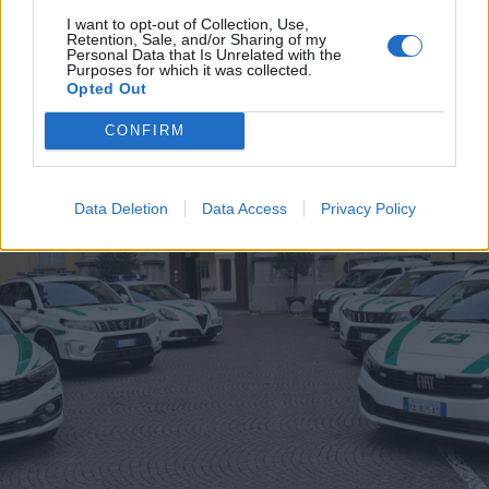
RHO
I want to opt-out of Collection, Use,
Retention, Sale, and/or Sharing of my
Colleziona undici sanzioni a Rho
Personal Data that Is Unrelated with the
per transito con semaforo rosso:
Purposes for which it was collected.
Opted Out
pagate 1.480 euro
CONFIRM
Data Deletion
Data Access
Privacy Policy