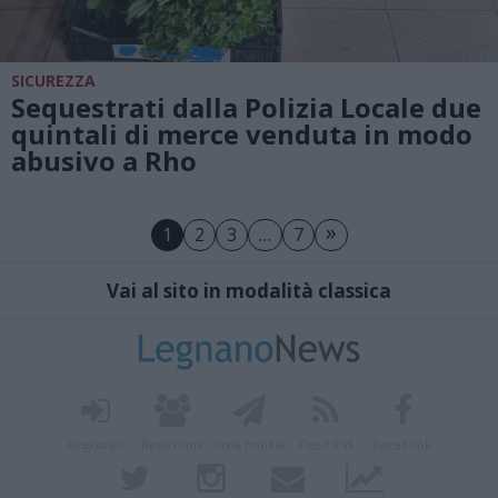
SICUREZZA
Sequestrati dalla Polizia Locale due
quintali di merce venduta in modo
abusivo a Rho
»
1
2
3
…
7
Vai al sito in modalità classica
Registrati
Redazione
Invia notizia
Feed RSS
Facebook