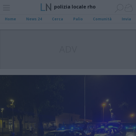
polizia locale rho
Home
News 24
Cerca
Palio
Comunità
Invia
ADV