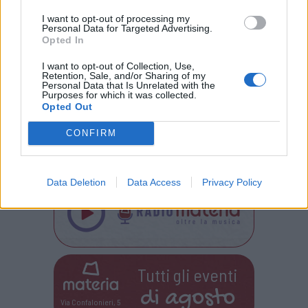
School assieme a 2088 insegnanti
della
I want to opt-out of processing my
Personal Data for Targeted Advertising.
provincia e non solo.
Opted In
Quest’anno per la prima volta Green School
I want to opt-out of Collection, Use,
Retention, Sale, and/or Sharing of my
ha gettato il cuore
al di là dei confini del
Personal Data that Is Unrelated with the
Purposes for which it was collected.
Varesotto
arrivando a certificare
la prima
Opted Out
scuola di un altro territorio: la primaria di
CONFIRM
Castiglione d’Intelvi, nel comasco.
Data Deletion
Data Access
Privacy Policy
Tutti gli eventi
di
agosto
Via Confalonieri, 5