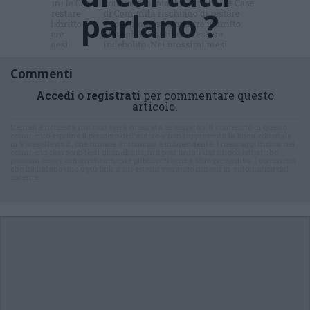
parlano ?
Commenti
Accedi
o
registrati
per commentare questo
articolo.
L'email è richiesta ma non verrà mostrata ai visitatori. Il contenuto di questo
commento esprime il pensiero dell'autore e non rappresenta la linea editoriale
di VareseNews.it, che rimane autonoma e indipendente. I messaggi inclusi nei
commenti non sono testi giornalistici, ma post inviati dai singoli lettori che
possono essere automaticamente pubblicati senza filtro preventivo. I commenti
che includano uno o più link a siti esterni verranno rimossi in automatico dal
sistema.