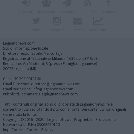
Registrati
Redazione
Invia notizia
Feed RSS
Facebook
Twitter
Instagram
Contatti
Pubblicità
Legnanonews.com
Sito di informazione locale
Direttore responsabile: Marco Tajè
Registrazione al Tribunale di Milano n° 639 del 23/10/08
Redazione: Via Matteotti, 3 (presso Famiglia Legnanese)
20025 Legnano (MI)
Cell.: +39.393.9013760
Email Direzione: direttore@legnanonews.com
Email Redazione: info@legnanonews.com
Pubblicità: commerciale@legnanonews.com
Tutti i contenuti originali sono di proprietà di LegnanoNews, ne è
consentito l'utilizzo citando il sito come fonte. Dei contenuti non originali
viene citata la fonte.
Copyright © 2016 - 2026 - LegnanoNews - Proprietà di Professional
Network s.r.l. - P.Iva 03068650120
Imp. Cookie
-
Cookie
-
Privacy