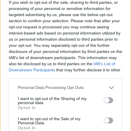
If you wish to opt-out of the sale, sharing to third parties, or
Certificata in classe A anche la primaria
processing of your personal or sensitive information for
targeted advertising by us, please use the below opt-out
Macchi di Somma Lombardo, con una forte
section to confirm your selection. Please note that after your
tradizione in Green School e che ha lavorato
opt-out request is processed you may continue seeing
interest-based ads based on personal information utilized by
su tutti i pilastri realizzando tra l’altro
un
us or personal information disclosed to third parties prior to
your opt-out. You may separately opt-out of the further
pluviometro
per la raccolta dell’acqua
disclosure of your personal information by third parties on the
piovana con cui innaffiare l’orto verticale
IAB’s list of downstream participants. This information may
also be disclosed by us to third parties on the
IAB’s List of
ampliato con nuovi bancali e nuove piantine
Downstream Participants
that may further disclose it to other
per gli insetti impollinatori. I suoi studenti
third parties.
sono ideatori e promotori della
campagna
Personal Data Processing Opt Outs
“Interruttore off pianeta on – Spegni e vinci:
I want to opt-out of the Sharing of my
personal data.
il pianeta ti ringrazia”.
Opted In
In totale sono stati
22.755 gli alunni
I want to opt-out of the Sale of my
Personal Data.
coinvolto in quest’anno scolastico da Green
Opted In