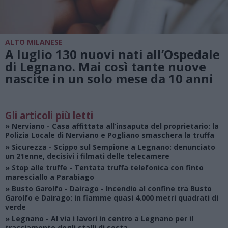
ALTO MILANESE
A luglio 130 nuovi nati all’Ospedale
di Legnano. Mai così tante nuove
nascite in un solo mese da 10 anni
Gli articoli più letti
»
Nerviano
- Casa affittata all’insaputa del proprietario: la
Polizia Locale di Nerviano e Pogliano smaschera la truffa
»
Sicurezza
- Scippo sul Sempione a Legnano: denunciato
un 21enne, decisivi i filmati delle telecamere
»
Stop alle truffe
- Tentata truffa telefonica con finto
maresciallo a Parabiago
»
Busto Garolfo - Dairago
- Incendio al confine tra Busto
Garolfo e Dairago: in fiamme quasi 4.000 metri quadrati di
verde
»
Legnano
- Al via i lavori in centro a Legnano per il
tracciamento degli stalli di sosta