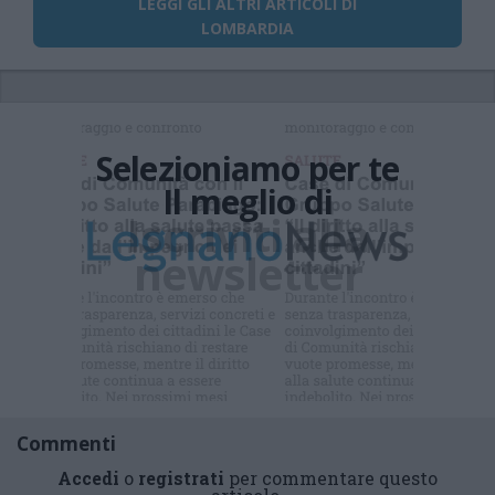
LEGGI GLI ALTRI ARTICOLI DI
LOMBARDIA
Selezioniamo per te
Il meglio di
Iscriviti alla
newsletter
Commenti
Accedi
o
registrati
per commentare questo