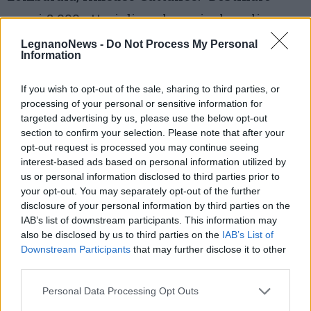
quasi 8.000 ettari di suolo agricolo agli
impianti a terra rappresenta una sottrazione
LegnanoNews -
Do Not Process My Personal
Information
significativa di terreno”. Secondo Cia il
rischio è che il fotovoltaico a terra finisca
If you wish to opt-out of the sale, sharing to third parties, or
processing of your personal or sensitive information for
per entrare in conflitto con la sovranità
targeted advertising by us, please use the below opt-out
alimentare e con la tenuta economica delle
section to confirm your selection. Please note that after your
opt-out request is processed you may continue seeing
aziende agricole.
interest-based ads based on personal information utilized by
us or personal information disclosed to third parties prior to
“Il suolo agricolo deve restare prioritario: non
your opt-out. You may separately opt-out of the further
disclosure of your personal information by third parties on the
possiamo permettere che logiche speculative
IAB’s list of downstream participants. This information may
alterino il mercato agricolo locale”, ha
also be disclosed by us to third parties on the
IAB’s List of
Downstream Participants
that may further disclose it to other
aggiunto Cattaneo.
third parties.
Tra i punti più contestati c’è il tema
Personal Data Processing Opt Outs