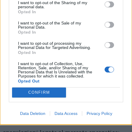
dell’agrivoltaico, considerato dalla Regione
I want to opt-out of the Sharing of my
personal data.
una delle strade per mantenere la continuità
Opted In
agricola anche in presenza degli impianti
I want to opt-out of the Sale of my
Personal Data.
energetici. “Siamo scettici sull’assunto che
Opted In
questi impianti garantiscano la continuità
I want to opt-out of processing my
Personal Data for Targeted Advertising.
dell’attività agricola – ha spiegato Cattaneo
Opted In
-. Le attuali configurazioni tecnologiche, con
I want to opt-out of Collection, Use,
Retention, Sale, and/or Sharing of my
altezze medie spesso limitate a 1,5 metri,
Personal Data that Is Unrelated with the
Purposes for which it was collected.
impediscono l’uso ordinario dei macchinari e
Opted Out
compromettono la gestione agronomica delle
CONFIRM
aziende”.
Il presidente di Cia Centro Lombardia ha
Data Deletion
Data Access
Privacy Policy
inoltre lanciato un allarme sul rischio di