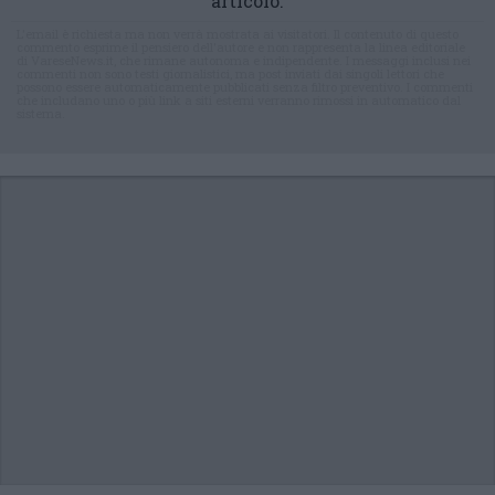
articolo.
L'email è richiesta ma non verrà mostrata ai visitatori. Il contenuto di questo
commento esprime il pensiero dell'autore e non rappresenta la linea editoriale
di VareseNews.it, che rimane autonoma e indipendente. I messaggi inclusi nei
commenti non sono testi giornalistici, ma post inviati dai singoli lettori che
possono essere automaticamente pubblicati senza filtro preventivo. I commenti
che includano uno o più link a siti esterni verranno rimossi in automatico dal
sistema.