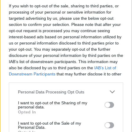
Varese. Il fondatore suggerisce di seguirli
If you wish to opt-out of the sale, sharing to third parties, or
tutti per avere una visione completa di ogni
processing of your personal or sensitive information for
targeted advertising by us, please use the below opt-out
aspetto coinvolto in una separazione
section to confirm your selection. Please note that after your
opt-out request is processed you may continue seeing
interest-based ads based on personal information utilized by
us or personal information disclosed to third parties prior to
your opt-out. You may separately opt-out of the further
disclosure of your personal information by third parties on the
IAB’s list of downstream participants. This information may
also be disclosed by us to third parties on the
IAB’s List of
Tutti gli eventi
Downstream Participants
that may further disclose it to other
di
agosto
third parties.
Via Confalonieri, 5
Castronno
Personal Data Processing Opt Outs
I want to opt-out of the Sharing of my
Redazione
personal data.
info@legnanonews.com
Opted In
Noi della redazione di LegnanoNews abbiamo a cuore
I want to opt-out of the Sale of my
Personal Data.
l'informazione del nostro territorio e cerchiamo di essere