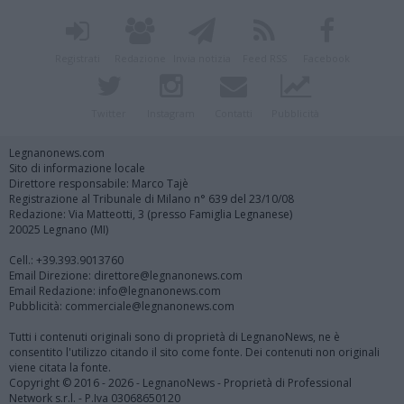
Registrati
Redazione
Invia notizia
Feed RSS
Facebook
Twitter
Instagram
Contatti
Pubblicità
Legnanonews.com
Sito di informazione locale
Direttore responsabile: Marco Tajè
Registrazione al Tribunale di Milano n° 639 del 23/10/08
Redazione: Via Matteotti, 3 (presso Famiglia Legnanese)
20025 Legnano (MI)
Cell.: +39.393.9013760
Email Direzione: direttore@legnanonews.com
Email Redazione: info@legnanonews.com
Pubblicità: commerciale@legnanonews.com
Tutti i contenuti originali sono di proprietà di LegnanoNews, ne è
consentito l'utilizzo citando il sito come fonte. Dei contenuti non originali
viene citata la fonte.
Copyright © 2016 - 2026 - LegnanoNews - Proprietà di Professional
Network s.r.l. - P.Iva 03068650120