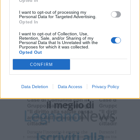
Opted In
sempre in prima linea per informarvi in modo puntuale.
I want to opt-out of processing my
Personal Data for Targeted Advertising.
PIÙ INFORMAZIONI SU
Opted In
varese
I want to opt-out of Collection, Use,
Retention, Sale, and/or Sharing of my
Personal Data that Is Unrelated with the
Purposes for which it was collected.
LEGGI GLI ALTRI ARTICOLI DI
Opted Out
ALTRE NEWS
CONFIRM
Data Deletion
Data Access
Privacy Policy
Ti sei
perso le
NOTIZIE