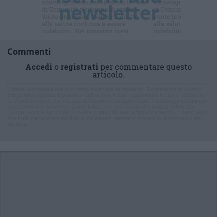
di cui tutti
parlano ?
Commenti
Accedi
o
registrati
per commentare questo
articolo.
L'email è richiesta ma non verrà mostrata ai visitatori. Il contenuto di questo
commento esprime il pensiero dell'autore e non rappresenta la linea editoriale
di VareseNews.it, che rimane autonoma e indipendente. I messaggi inclusi nei
commenti non sono testi giornalistici, ma post inviati dai singoli lettori che
possono essere automaticamente pubblicati senza filtro preventivo. I commenti
che includano uno o più link a siti esterni verranno rimossi in automatico dal
sistema.