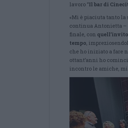
lavoro “
Il bar di Cineci
«Mi è piaciuta tanto la 
continua Antonietta – 
finale, con
quell’invito
tempo
, impreziosendol
che ho iniziato a fare 
ottant’anni ho comincia
incontro le amiche, mi 