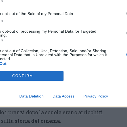
In
gazzino che sognava la
o opt-out of the Sale of my Personal Data.
In
 suggerimento dato agli altri, lui sia il primo
to opt-out of processing my Personal Data for Targeted
ing.
In
i, protagonista della storia narrata in
o opt-out of Collection, Use, Retention, Sale, and/or Sharing
ersonal Data that Is Unrelated with the Purposes for which it
embra esserci anche un pezzetto di Walter
.
lected.
Out
el bar di Cinecittà («Ho scelto un luogo
 quale le persone potessero incontrarsi e
CONFIRM
affè dopo caffè, chiacchierata dopo
affascinato da quel mondo magico.
Data Deletion
Data Access
Privacy Policy
sione
per quella affascinante realtà, coltivata
o i pranzi dopo la scuola erano arricchiti
o sulla
storia del cinema
.