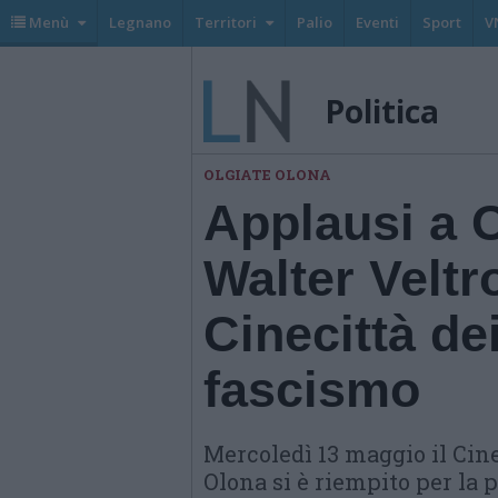
Menù
Legnano
Territori
Palio
Eventi
Sport
V
Politica
OLGIATE OLONA
Applausi a O
Walter Veltr
Cinecittà dei
fascismo
Mercoledì 13 maggio il Cin
Olona si è riempito per la 