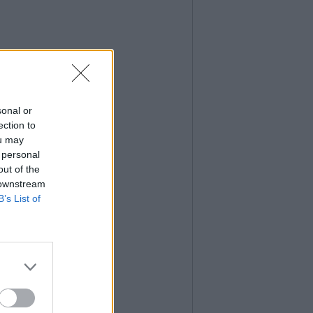
sonal or
ection to
ou may
 personal
out of the
 downstream
B’s List of