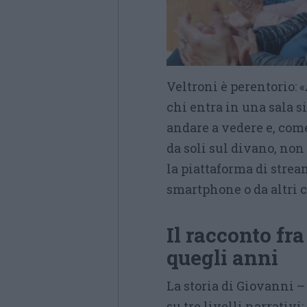
Veltroni è perentorio: «
chi entra in una sala s
andare a vedere e, come l
da soli sul divano, non
la piattaforma di strea
smartphone o da altri c
Il racconto fra
quegli anni
La storia di Giovanni – 
su tre livelli narrativi