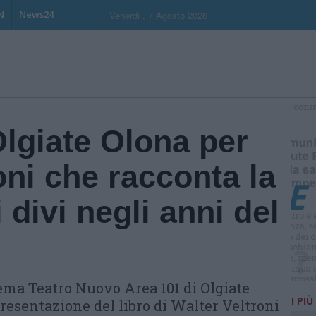
N
News24
Venerdi , 7 Agosto 2026
S
lgiate Olona per
oni che racconta la
 divi negli anni del
ema Teatro Nuovo Area 101 di Olgiate
I PIÙ
presentazione del libro di Walter Veltroni