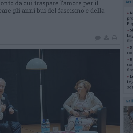
cconto da cui traspare l’amore per il
Arti
re gli anni bui del fascismo e della
»
N
pro
Pog
»
S
Leg
fil
»
S
con
»
B
con
fia
»
L
Leg
so
Gal