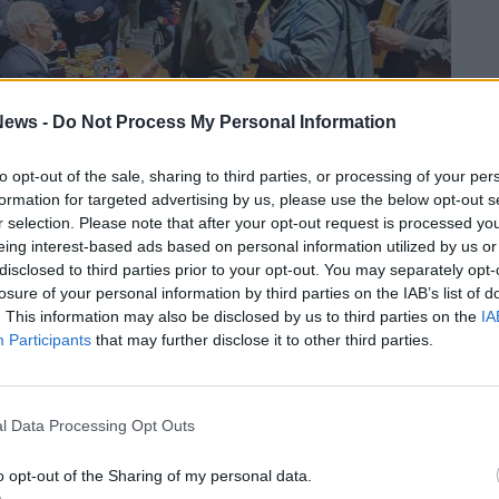
ews -
Do Not Process My Personal Information
to opt-out of the sale, sharing to third parties, or processing of your per
formation for targeted advertising by us, please use the below opt-out s
r selection. Please note that after your opt-out request is processed y
eing interest-based ads based on personal information utilized by us or
disclosed to third parties prior to your opt-out. You may separately opt-
losure of your personal information by third parties on the IAB’s list of
roni aveva concluso il suo intervento erano
. This information may also be disclosed by us to third parties on the
IA
Participants
that may further disclose it to other third parties.
 scegliere tutto ciò: «
Leggete, guardate i film
asa e incontrate le persone
. Siate generosi:
ria, magari scrivetela, senza badare al fatto
l Data Processing Opt Outs
 meno. Vale la pena raccontarla, sempre».
o opt-out of the Sharing of my personal data.