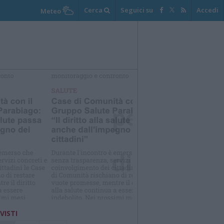
Cerca
Seguici su
Accedi
Meteo
elezioniamo per te
Il meglio di
 VISTI