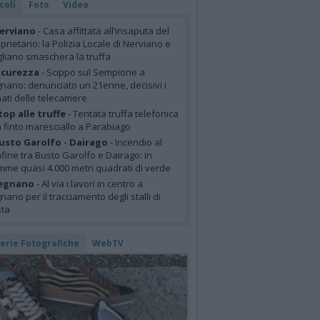
coli
Foto
Video
erviano
- Casa affittata all’insaputa del
prietario: la Polizia Locale di Nerviano e
liano smaschera la truffa
icurezza
- Scippo sul Sempione a
nano: denunciato un 21enne, decisivi i
mati delle telecamere
top alle truffe
- Tentata truffa telefonica
 finto maresciallo a Parabiago
usto Garolfo - Dairago
- Incendio al
fine tra Busto Garolfo e Dairago: in
mme quasi 4.000 metri quadrati di verde
egnano
- Al via i lavori in centro a
nano per il tracciamento degli stalli di
sta
lerie Fotografiche
WebTV