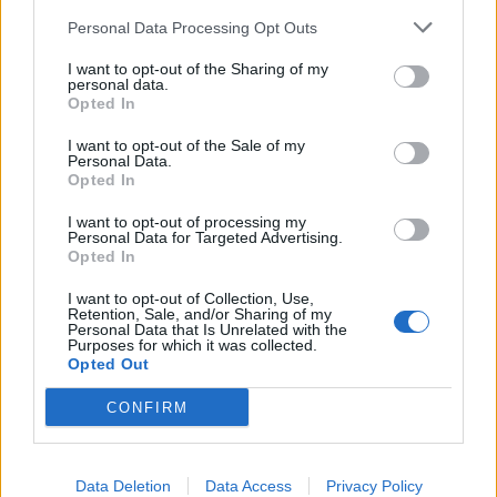
articolo.
Personal Data Processing Opt Outs
L'email è richiesta ma non verrà mostrata ai visitatori. Il contenuto di questo
commento esprime il pensiero dell'autore e non rappresenta la linea editoriale
I want to opt-out of the Sharing of my
di VareseNews.it, che rimane autonoma e indipendente. I messaggi inclusi nei
commenti non sono testi giornalistici, ma post inviati dai singoli lettori che
personal data.
possono essere automaticamente pubblicati senza filtro preventivo. I commenti
Opted In
che includano uno o più link a siti esterni verranno rimossi in automatico dal
sistema.
I want to opt-out of the Sale of my
Personal Data.
Opted In
I want to opt-out of processing my
Personal Data for Targeted Advertising.
Opted In
I want to opt-out of Collection, Use,
Retention, Sale, and/or Sharing of my
Personal Data that Is Unrelated with the
Purposes for which it was collected.
Opted Out
CONFIRM
Data Deletion
Data Access
Privacy Policy