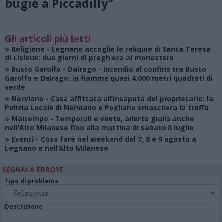
bugie a Piccadilly”
Gli articoli più letti
»
Religione
- Legnano accoglie le reliquie di Santa Teresa
di Lisieux: due giorni di preghiera al monastero
»
Busto Garolfo - Dairago
- Incendio al confine tra Busto
Garolfo e Dairago: in fiamme quasi 4.000 metri quadrati di
verde
»
Nerviano
- Casa affittata all’insaputa del proprietario: la
Polizia Locale di Nerviano e Pogliano smaschera la truffa
»
Maltempo
- Temporali e vento, allerta gialla anche
nell’Alto Milanese fino alla mattina di sabato 8 luglio
»
Eventi
- Cosa fare nel weekend del 7, 8 e 9 agosto a
Legnano e nell’Alto Milanese
SEGNALA ERRORE
Tipo di problema
Descrizione