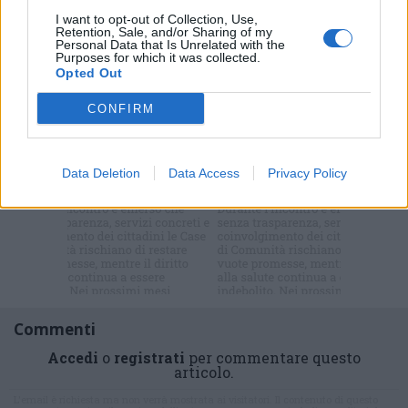
I want to opt-out of Collection, Use,
Retention, Sale, and/or Sharing of my
Personal Data that Is Unrelated with the
Purposes for which it was collected.
Opted Out
Selezioniamo per te
CONFIRM
Il meglio di
Data Deletion
Data Access
Privacy Policy
Iscriviti alla
newsletter
Commenti
Accedi
o
registrati
per commentare questo
articolo.
L'email è richiesta ma non verrà mostrata ai visitatori. Il contenuto di questo