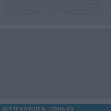
commento esprime il pensiero dell'autore e non rappresenta la linea editoriale
di VareseNews.it, che rimane autonoma e indipendente. I messaggi inclusi nei
commenti non sono testi giornalistici, ma post inviati dai singoli lettori che
possono essere automaticamente pubblicati senza filtro preventivo. I commenti
che includano uno o più link a siti esterni verranno rimossi in automatico dal
sistema.
ALTRE NOTIZIE DI LEGNANO