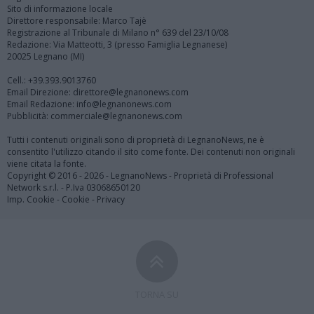
Sito di informazione locale
Direttore responsabile: Marco Tajè
Registrazione al Tribunale di Milano n° 639 del 23/10/08
Redazione: Via Matteotti, 3 (presso Famiglia Legnanese)
20025 Legnano (MI)
Cell.: +39.393.9013760
Email Direzione: direttore@legnanonews.com
Email Redazione: info@legnanonews.com
Pubblicità: commerciale@legnanonews.com
Tutti i contenuti originali sono di proprietà di LegnanoNews, ne è
consentito l'utilizzo citando il sito come fonte. Dei contenuti non originali
viene citata la fonte.
Copyright © 2016 - 2026 - LegnanoNews - Proprietà di Professional
Network s.r.l. - P.Iva 03068650120
Imp. Cookie
-
Cookie
-
Privacy
TORNA SU