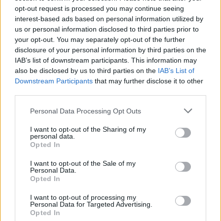
opt-out request is processed you may continue seeing
Tutti gli eventi
interest-based ads based on personal information utilized by
di
agosto
us or personal information disclosed to third parties prior to
Via Confalonieri, 5
your opt-out. You may separately opt-out of the further
Castronno
disclosure of your personal information by third parties on the
IAB’s list of downstream participants. This information may
Valeria Arini
also be disclosed by us to third parties on the
IAB’s List of
valeria.arini@legnanonews.com
Downstream Participants
that may further disclose it to other
third parties.
Noi di LegnanoNews abbiamo a cuore l'informazione del
nostro territorio e cerchiamo di essere sempre in prima
Personal Data Processing Opt Outs
linea per informarvi in modo puntuale.
I want to opt-out of the Sharing of my
personal data.
Opted In
PIÙ INFORMAZIONI SU
elezioni 2026 legnano
lorenzo radice
mario almici
I want to opt-out of the Sale of my
Personal Data.
legnano
Opted In
I want to opt-out of processing my
LEGGI GLI ALTRI ARTICOLI DI
Personal Data for Targeted Advertising.
Opted In
LEGNANO