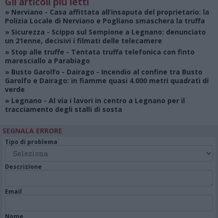
Gli articoli più letti
»
Nerviano
- Casa affittata all’insaputa del proprietario: la
Polizia Locale di Nerviano e Pogliano smaschera la truffa
»
Sicurezza
- Scippo sul Sempione a Legnano: denunciato
un 21enne, decisivi i filmati delle telecamere
»
Stop alle truffe
- Tentata truffa telefonica con finto
maresciallo a Parabiago
»
Busto Garolfo - Dairago
- Incendio al confine tra Busto
Garolfo e Dairago: in fiamme quasi 4.000 metri quadrati di
verde
»
Legnano
- Al via i lavori in centro a Legnano per il
tracciamento degli stalli di sosta
SEGNALA ERRORE
Tipo di problema
Descrizione
Email
Nome