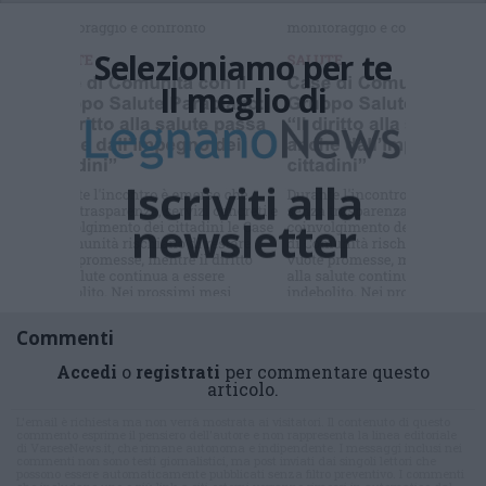
Selezioniamo per te
Il meglio di
Iscriviti alla
newsletter
Commenti
Accedi
o
registrati
per commentare questo
articolo.
L'email è richiesta ma non verrà mostrata ai visitatori. Il contenuto di questo
commento esprime il pensiero dell'autore e non rappresenta la linea editoriale
di VareseNews.it, che rimane autonoma e indipendente. I messaggi inclusi nei
commenti non sono testi giornalistici, ma post inviati dai singoli lettori che
possono essere automaticamente pubblicati senza filtro preventivo. I commenti