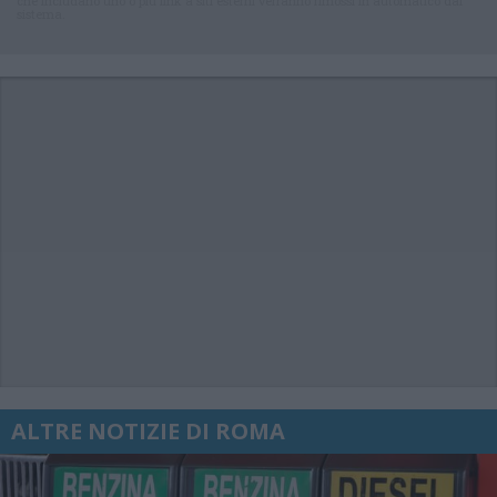
che includano uno o più link a siti esterni verranno rimossi in automatico dal
sistema.
ALTRE NOTIZIE DI ROMA