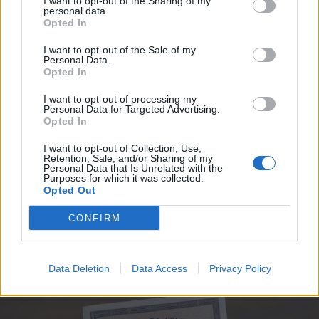
I want to opt-out of the Sharing of my
personal data.
Opted In
I want to opt-out of the Sale of my
Personal Data.
Opted In
I want to opt-out of processing my
Personal Data for Targeted Advertising.
Opted In
I want to opt-out of Collection, Use,
Retention, Sale, and/or Sharing of my
Personal Data that Is Unrelated with the
Purposes for which it was collected.
Opted Out
SALUTE
Ministero della Salute: attenzione
CONFIRM
alle maschere subacquee
“snorkeling full face” per i bambini
Data Deletion
Data Access
Privacy Policy