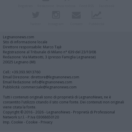
Registrati
Redazione
Invia notizia
Feed RSS
Facebook
Twitter
Instagram
Contatti
Pubblicità
Legnanonews.com
Sito di informazione locale
Direttore responsabile: Marco Tajè
Registrazione al Tribunale di Milano n° 639 del 23/10/08
Redazione: Via Matteotti, 3 (presso Famiglia Legnanese)
20025 Legnano (MI)
Cell.: +39.393.9013760
Email Direzione: direttore@legnanonews.com
Email Redazione: info@legnanonews.com
Pubblicità: commerciale@legnanonews.com
Tutti i contenuti originali sono di proprietà di LegnanoNews, ne è
consentito l'utilizzo citando il sito come fonte. Dei contenuti non originali
viene citata la fonte.
Copyright © 2016 - 2026 - LegnanoNews - Proprietà di Professional
Network s.r.l. - P.Iva 03068650120
Imp. Cookie
-
Cookie
-
Privacy