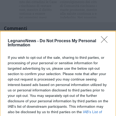
newsletter
Commenti
Accedi
o
registrati
per commentare questo
articolo.
LegnanoNews -
Do Not Process My Personal
Information
L'email è richiesta ma non verrà mostrata ai visitatori. Il contenuto di questo
commento esprime il pensiero dell'autore e non rappresenta la linea editoriale
di VareseNews.it, che rimane autonoma e indipendente. I messaggi inclusi nei
If you wish to opt-out of the sale, sharing to third parties, or
commenti non sono testi giornalistici, ma post inviati dai singoli lettori che
possono essere automaticamente pubblicati senza filtro preventivo. I commenti
processing of your personal or sensitive information for
che includano uno o più link a siti esterni verranno rimossi in automatico dal
sistema.
targeted advertising by us, please use the below opt-out
section to confirm your selection. Please note that after your
opt-out request is processed you may continue seeing
interest-based ads based on personal information utilized by
us or personal information disclosed to third parties prior to
your opt-out. You may separately opt-out of the further
disclosure of your personal information by third parties on the
IAB’s list of downstream participants. This information may
also be disclosed by us to third parties on the
IAB’s List of