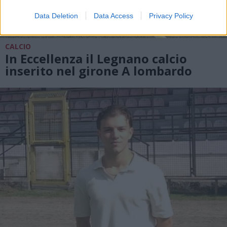
Data Deletion
Data Access
Privacy Policy
CALCIO
In Eccellenza il Legnano calcio
inserito nel girone A lombardo