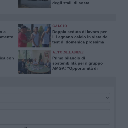
degli stalli di sosta
CALCIO
ro a
Doppia seduta di lavoro per
iamento
il Legnano calcio in vista del
test di domenica prossima
ALTO MILANESE
nica con
Primo bilancio di
sostenibilità per il gruppo
AMGA: “Opportunità di
crescita e trasparenza”