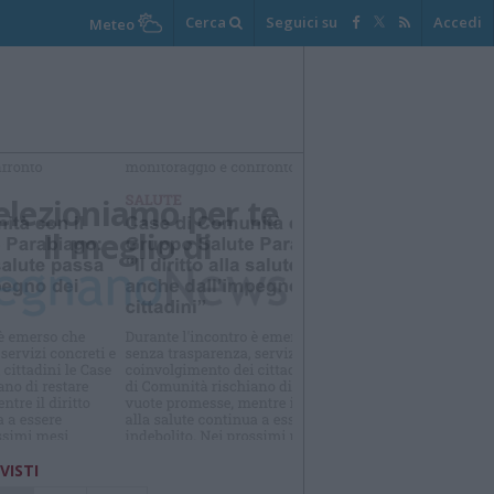
Cerca
Seguici su
Accedi
Meteo
elezioniamo per te
Il meglio di
 VISTI