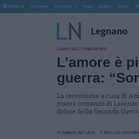
Menù
Legnano
Territori
Palio
Eventi
Sport
V
Legnano
LIBRO SUL COMODINO
L’amore è pi
guerra: “Son
La recensione a cura di Am
nuovo romanzo di Lorenzo M
dolore della Seconda Guer
Galleria del Libro
libro sul comodi