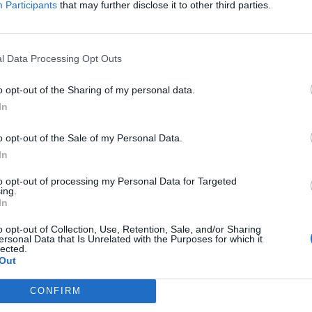
he lo mettono alla prova.
Participants
that may further disclose it to other third parties.
tente, dove l’amore diventa stella polare cui
sembra perduto. Da leggere.
l Data Processing Opt Outs
eria del Libro – Legnano
o opt-out of the Sharing of my personal data.
In
Tutti gli eventi
o opt-out of the Sale of my Personal Data.
di
agosto
In
Via Confalonieri, 5
Castronno
to opt-out of processing my Personal Data for Targeted
ing.
In
o opt-out of Collection, Use, Retention, Sale, and/or Sharing
ws.com
ersonal Data that Is Unrelated with the Purposes for which it
lected.
 a cuore l'informazione del nostro territorio e
Out
in prima linea per informarvi in modo puntuale.
CONFIRM