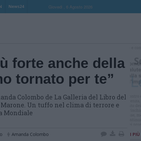
N
News24
Giovedi , 6 Agosto 2026
S
ù forte anche della
o tornato per te”
anda Colombo de La Galleria del Libro del
arone. Un tuffo nel clima di terrore e
ra Mondiale
no
Amanda Colombo
I PIÙ