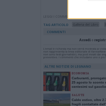
LEGGI I COMMENTI
Galleria del Libro
TAG ARTICOLO
COMMENTI
Accedi
o
registr
L'email è richiesta ma non verrà mostrata ai visi
non rappresenta la linea editoriale di VareseNew
non sono testi giornalistici, ma post inviati dai s
preventivo. I commenti che includano uno o più li
ALTRE NOTIZIE DI LEGNANO
ECONOMIA
Carburanti, prorogato
25 agosto lo sconto 
centesimi sul gasoli
SALUTE
Caldo estivo, oltre 2
fragili contattate dal