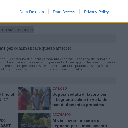
Pubblicato il 03 Dicembre 2023
Data Deletion
Data Access
Privacy Policy
libro sul comodino
ati
per commentare questo articolo.
tatori. Il contenuto di questo commento esprime il pensiero dell'autore e
s.it, che rimane autonoma e indipendente. I messaggi inclusi nei commenti
ingoli lettori che possono essere automaticamente pubblicati senza filtro
nk a siti esterni verranno rimossi in automatico dal sistema.
CALCIO
 fino al
Doppia seduta di lavoro per
di 17
il Legnano calcio in vista del
o
test di domenica prossima
LEGNANO
.700
Al via i lavori in centro a
l’ASST
Legnano per il tracciamento