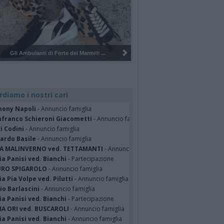
Pulizia del bosco del Rugareto a ...
rdiamo i nostri cari
hony Napoli
- Annuncio famiglia
nfranco Schieroni Giacometti
- Annuncio famiglia
i Codini
- Annuncio famiglia
cardo Basile
- Annuncio famiglia
A MALINVERNO ved. TETTAMANTI
- Annuncio famiglia
a Panisi ved. Bianchi
- Partecipazione
RO SPIGAROLO
- Annuncio famiglia
a Pia Volpe ved. Pilutti
- Annuncio famiglia
io Barlascini
- Annuncio famiglia
a Panisi ved. Bianchi
- Partecipazione
A ORI ved. BUSCAROLI
- Annuncio famiglia
a Panisi ved. Bianchi
- Annuncio famiglia