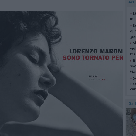
Arti
»
L
mon
»
E
ape
gia
»
S
vio
in 
»
B
sve
Gar
»
S
fot
cer
Gal