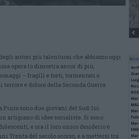
Gli Ambulanti di Forte dei Marmi® ...
egli autori più talentuosi che abbiamo oggi
Rico
tima opera lo dimostra ancor di più,
Ant
Gia
naggi – fragili e forti, tormentati e
Luig
di terrore e dolore della Seconda Guerra
Ric
ROS
Mari
MAU
 Pinto sono due giovani del Sud: lui
Mari
 un artigiano di idee socialiste. Si sono
Fulv
Mari
olescenti, e ora il loro unico desiderio è
EMM
ni Trenta del secolo scorso, e a mettersi tra
Mari