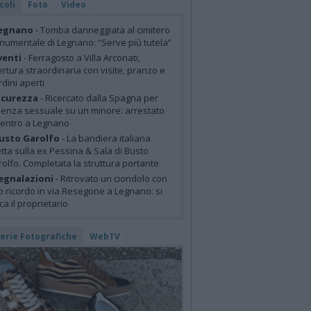
coli
Foto
Video
egnano
- Tomba danneggiata al cimitero
umentale di Legnano: “Serve più tutela”
venti
- Ferragosto a Villa Arconati,
rtura straordinaria con visite, pranzo e
rdini aperti
icurezza
- Ricercato dalla Spagna per
lenza sessuale su un minore: arrestato
centro a Legnano
usto Garolfo
- La bandiera italiana
tta sulla ex Pessina & Sala di Busto
olfo. Completata la struttura portante
egnalazioni
- Ritrovato un ciondolo con
o ricordo in via Resegone a Legnano: si
ca il proprietario
lerie Fotografiche
WebTV