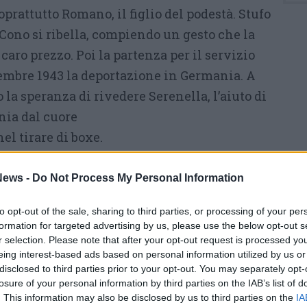
 Soprattutto Romano, il figlio del podestà. Stufo
 Cono si ribella, compiendo un gesto che la
caro prezzo. Poi la partenza per il servizio
ttembre 1943 la deportazione in Germania. A
 la speranza di rivedere Serenella, l’aiuto di
nia dal cuore
nel tirare di boxe.
 molto praticato nei campi di concentramento.
ews -
Do Not Process My Personal Information
ceva alle guardie naziste che scommettevano
 ai kapò che obbligavano i prigionieri a
to opt-out of the sale, sharing to third parties, or processing of your per
formation for targeted advertising by us, please use the below opt-out s
ring improvvisati. Sarà proprio la boxe ad
r selection. Please note that after your opt-out request is processed y
ato in quell’inferno ma aggrappato al ricordo
eing interest-based ads based on personal information utilized by us or
disclosed to third parties prior to your opt-out. You may separately opt-
losure of your personal information by third parties on the IAB’s list of
che attraversa la guerra e rimane intatto
. This information may also be disclosed by us to third parties on the
IA