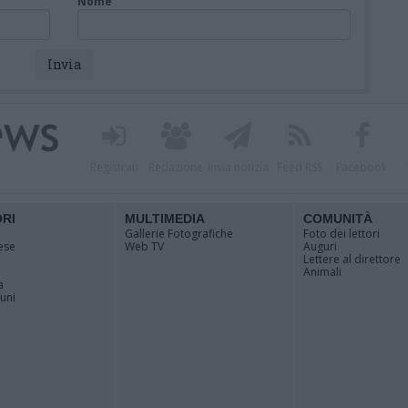
Nome
Registrati
Redazione
Invia notizia
Feed RSS
Facebook
ORI
MULTIMEDIA
COMUNITÀ
Gallerie Fotografiche
Foto dei lettori
ese
Web TV
Auguri
Lettere al direttore
Animali
a
muni