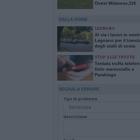
Ovest Milanese,116
interventi a domicilio
DALLA HOME
LEGNANO
Al via i lavori in cent
Legnano per il tracc
degli stalli di sosta
STOP ALLE TRUFFE
Tentata truffa telefo
finto maresciallo a
Parabiago
SEGNALA ERRORE
Tipo di problema
Descrizione