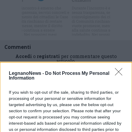
Iscriviti alla
newsletter
Commenti
Accedi
o
registrati
per commentare questo
articolo.
L'email è richiesta ma non verrà mostrata ai visitatori. Il contenuto di questo
LegnanoNews -
Do Not Process My Personal
commento esprime il pensiero dell'autore e non rappresenta la linea editoriale
di VareseNews.it, che rimane autonoma e indipendente. I messaggi inclusi nei
Information
commenti non sono testi giornalistici, ma post inviati dai singoli lettori che
possono essere automaticamente pubblicati senza filtro preventivo. I commenti
che includano uno o più link a siti esterni verranno rimossi in automatico dal
sistema.
If you wish to opt-out of the sale, sharing to third parties, or
processing of your personal or sensitive information for
targeted advertising by us, please use the below opt-out
section to confirm your selection. Please note that after your
opt-out request is processed you may continue seeing
interest-based ads based on personal information utilized by
us or personal information disclosed to third parties prior to