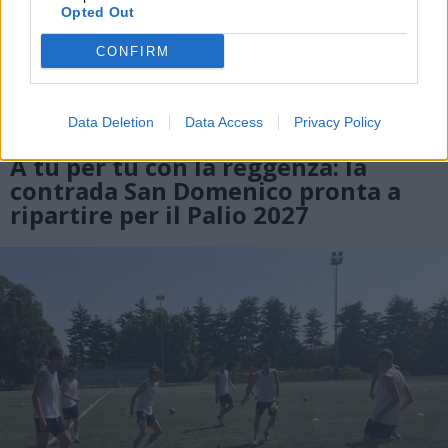
Opted Out
CONFIRM
Data Deletion
Data Access
Privacy Policy
PALIO DI LEGNANO
A tu per tu con la reggenza: la
contrada San Domenico pronta a
ripartire per il Palio 2027