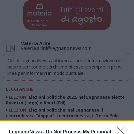
Tutti gli eventi
di
agosto
Via Confalonieri, 5
Castronno
Valeria Arini
valeria.arini@legnanonews.com
Noi di LegnanoNews abbiamo a cuore l'informazione del
nostro territorio e cerchiamo di essere sempre in prima
linea per informarvi in modo puntuale.
LEGGI ANCHE
ELEZIONI
Elezioni politiche 2022, nel Legnanese elette
Ravetto (Lega) e Rauti (FdI)
ELEZIONI
Elezioni politiche: nel Legnanese il
centrodestra “doppia” il centrosinistra, il Terzo Polo
supera il M5S
POLITICA
Elezioni politiche 2022: i risultati in diretta.
LegnanoNews -
Do Not Process My Personal