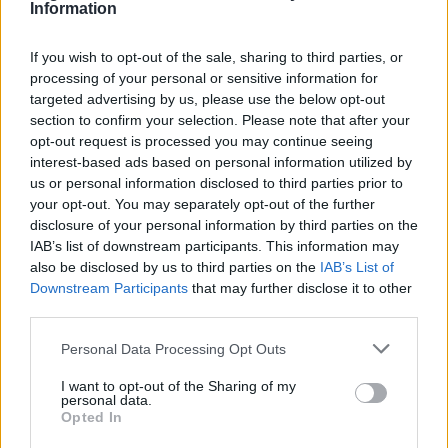
Vince Giorgia Meloni
Information
LEGNANESE
Elezioni politiche, alla chiusura dei seggi
nel Legnanese affluenza sotto il 70%
If you wish to opt-out of the sale, sharing to third parties, or
Il terzo polo vola a Legnano: “Un risultato straordinario
processing of your personal or sensitive information for
sopra la media nazionale”
targeted advertising by us, please use the below opt-out
LEGNANO
Isabella Rauti (FdI): “Preferita da un
section to confirm your selection. Please note that after your
elettorato che non si è lasciato condizionare dalle
opt-out request is processed you may continue seeing
scorrettezze”
interest-based ads based on personal information utilized by
us or personal information disclosed to third parties prior to
PIÙ INFORMAZIONI SU
your opt-out. You may separately opt-out of the further
elezioni politiche 2022
inveruno
legnano
disclosure of your personal information by third parties on the
IAB’s list of downstream participants. This information may
also be disclosed by us to third parties on the
IAB’s List of
LEGGI GLI ALTRI ARTICOLI DI
Downstream Participants
that may further disclose it to other
ALTO MILANESE
third parties.
Personal Data Processing Opt Outs
I want to opt-out of the Sharing of my
personal data.
Opted In
Selezioniamo per te