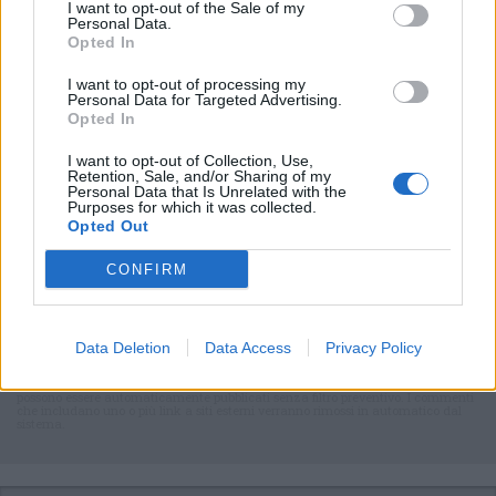
Il meglio di
I want to opt-out of the Sale of my
Personal Data.
Opted In
I want to opt-out of processing my
Personal Data for Targeted Advertising.
Iscriviti alla
Opted In
newsletter
I want to opt-out of Collection, Use,
Retention, Sale, and/or Sharing of my
Personal Data that Is Unrelated with the
Purposes for which it was collected.
Opted Out
Commenti
CONFIRM
Accedi
o
registrati
per commentare questo
articolo.
L'email è richiesta ma non verrà mostrata ai visitatori. Il contenuto di questo
Data Deletion
Data Access
Privacy Policy
commento esprime il pensiero dell'autore e non rappresenta la linea editoriale
di VareseNews.it, che rimane autonoma e indipendente. I messaggi inclusi nei
commenti non sono testi giornalistici, ma post inviati dai singoli lettori che
possono essere automaticamente pubblicati senza filtro preventivo. I commenti
che includano uno o più link a siti esterni verranno rimossi in automatico dal
sistema.