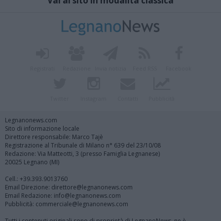
Vai al sito in modalità classica
Registrati
Redazione
Invia notizia
Feed RSS
Facebook
Twitter
Instagram
Contatti
Pubblicità
Legnanonews.com
Sito di informazione locale
Direttore responsabile: Marco Tajè
Registrazione al Tribunale di Milano n° 639 del 23/10/08
Redazione: Via Matteotti, 3 (presso Famiglia Legnanese)
20025 Legnano (MI)
Cell.: +39.393.9013760
Email Direzione: direttore@legnanonews.com
Email Redazione: info@legnanonews.com
Pubblicità: commerciale@legnanonews.com
Tutti i contenuti originali sono di proprietà di LegnanoNews, ne è