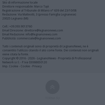
Sito di informazione locale
Direttore responsabile: Marco Tajè
Registrazione al Tribunale di Milano n° 639 del 23/10/08
Redazione: Via Matteotti, 3 (presso Famiglia Legnanese)
20025 Legnano (MI)
Cell.: +39.393.9013760
Email Direzione: direttore@legnanonews.com
Email Redazione: info@legnanonews.com
Pubblicità: commerciale@legnanonews.com
Tutti i contenuti originali sono di proprietà di LegnanoNews, ne è
consentito l'utilizzo citando il sito come fonte. Dei contenuti non originali
viene citata la fonte.
Copyright © 2016 - 2026 - LegnanoNews - Proprietà di Professional
Network s.r.l. - P.Iva 03068650120
Imp. Cookie
-
Cookie
-
Privacy
TORNA SU