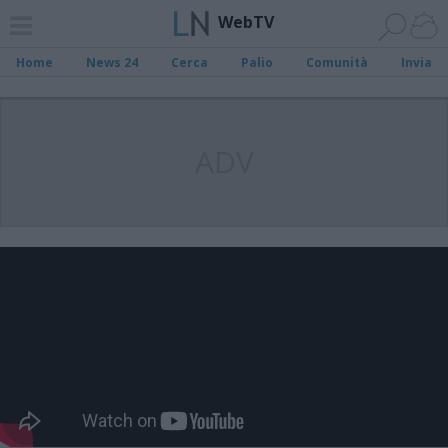
WebTV
Home
News 24
Cerca
Palio
Comunità
Invia
ADV