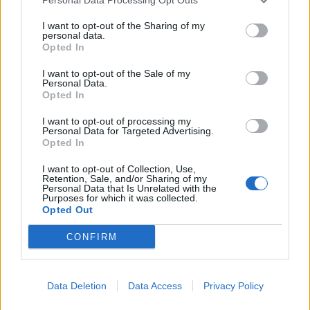
I want to opt-out of the Sharing of my
personal data.
Opted In
I want to opt-out of the Sale of my
Commenti
Personal Data.
Opted In
Accedi
o
registrati
per commentare questo
articolo.
I want to opt-out of processing my
Personal Data for Targeted Advertising.
L'email è richiesta ma non verrà mostrata ai visitatori. Il contenuto di questo
commento esprime il pensiero dell'autore e non rappresenta la linea editoriale
Opted In
di VareseNews.it, che rimane autonoma e indipendente. I messaggi inclusi nei
commenti non sono testi giornalistici, ma post inviati dai singoli lettori che
possono essere automaticamente pubblicati senza filtro preventivo. I commenti
I want to opt-out of Collection, Use,
che includano uno o più link a siti esterni verranno rimossi in automatico dal
Retention, Sale, and/or Sharing of my
sistema.
Personal Data that Is Unrelated with the
Purposes for which it was collected.
Opted Out
CONFIRM
Data Deletion
Data Access
Privacy Policy