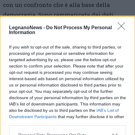
con un confronto che è alla base della
democrazia. Sono rammaricata dai dati
sull’affluenza».
LegnanoNews -
Do Not Process My Personal
Information
di
Marco Corso
26 Settembre 2022 -
marco.corso@varesenews.it
If you wish to opt-out of the sale, sharing to third parties, or
8:55
processing of your personal or sensitive information for
Vota
targeted advertising by us, please use the below opt-out
section to confirm your selection. Please note that after your
opt-out request is processed you may continue seeing
interest-based ads based on personal information utilized by
us or personal information disclosed to third parties prior to
your opt-out. You may separately opt-out of the further
disclosure of your personal information by third parties on the
IAB’s list of downstream participants. This information may
also be disclosed by us to third parties on the
IAB’s List of
Downstream Participants
that may further disclose it to other
third parties.
Personal Data Processing Opt Outs