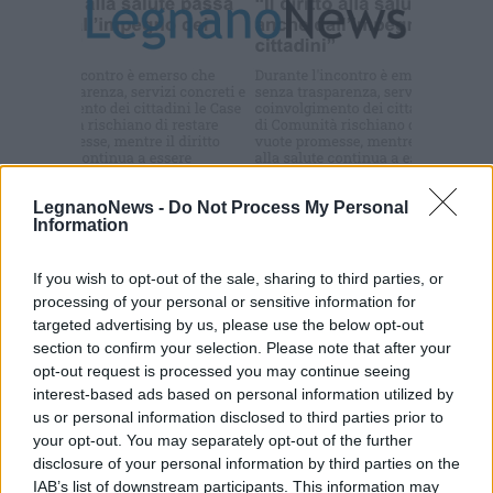
Iscriviti alla
newsletter
LegnanoNews -
Do Not Process My Personal
Commenti
Information
Accedi
o
registrati
per commentare questo
articolo.
If you wish to opt-out of the sale, sharing to third parties, or
processing of your personal or sensitive information for
L'email è richiesta ma non verrà mostrata ai visitatori. Il contenuto di questo
commento esprime il pensiero dell'autore e non rappresenta la linea editoriale
targeted advertising by us, please use the below opt-out
di VareseNews.it, che rimane autonoma e indipendente. I messaggi inclusi nei
commenti non sono testi giornalistici, ma post inviati dai singoli lettori che
section to confirm your selection. Please note that after your
possono essere automaticamente pubblicati senza filtro preventivo. I commenti
opt-out request is processed you may continue seeing
che includano uno o più link a siti esterni verranno rimossi in automatico dal
sistema.
interest-based ads based on personal information utilized by
us or personal information disclosed to third parties prior to
your opt-out. You may separately opt-out of the further
disclosure of your personal information by third parties on the
IAB’s list of downstream participants. This information may