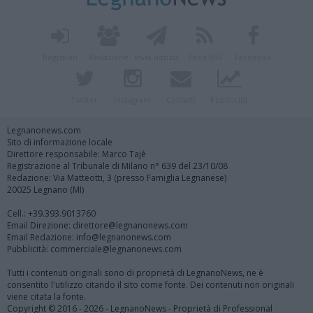
Registrati
Redazione
Invia notizia
Feed RSS
Facebook
Twitter
Instagram
Contatti
Pubblicità
Legnanonews.com
Sito di informazione locale
Direttore responsabile: Marco Tajè
Registrazione al Tribunale di Milano n° 639 del 23/10/08
Redazione: Via Matteotti, 3 (presso Famiglia Legnanese)
20025 Legnano (MI)
Cell.: +39.393.9013760
Email Direzione: direttore@legnanonews.com
Email Redazione: info@legnanonews.com
Pubblicità: commerciale@legnanonews.com
Tutti i contenuti originali sono di proprietà di LegnanoNews, ne è
consentito l'utilizzo citando il sito come fonte. Dei contenuti non originali
viene citata la fonte.
Copyright © 2016 - 2026 - LegnanoNews - Proprietà di Professional