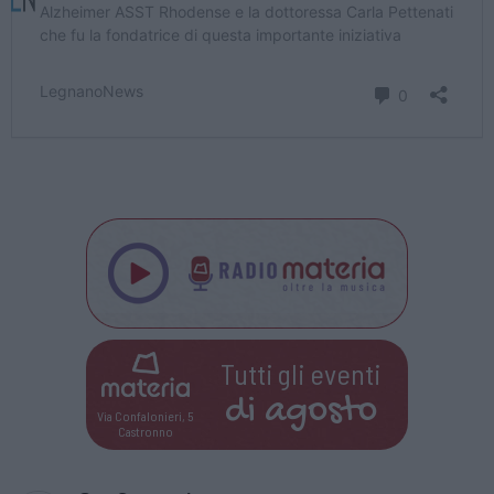
Tutti gli eventi
di
agosto
Via Confalonieri, 5
Castronno