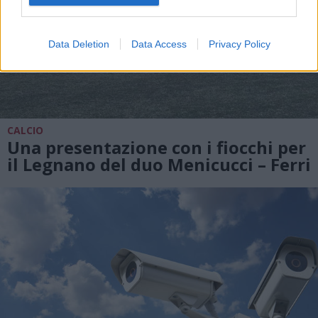
Data Deletion
Data Access
Privacy Policy
CALCIO
Una presentazione con i fiocchi per
il Legnano del duo Menicucci – Ferri