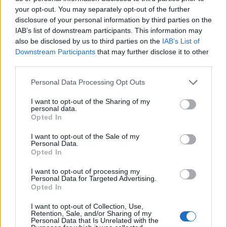
che possono fare la differenza in situazioni
your opt-out. You may separately opt-out of the further
disclosure of your personal information by third parties on the
di disagio».
IAB’s list of downstream participants. This information may
also be disclosed by us to third parties on the
IAB’s List of
Downstream Participants
that may further disclose it to other
third parties.
Personal Data Processing Opt Outs
I want to opt-out of the Sharing of my
personal data.
Tutti gli eventi
Opted In
di
agosto
Via Confalonieri, 5
I want to opt-out of the Sale of my
Castronno
Personal Data.
Opted In
Redazione
I want to opt-out of processing my
info@legnanonews.com
Personal Data for Targeted Advertising.
Opted In
Noi della redazione di LegnanoNews abbiamo a cuore
I want to opt-out of Collection, Use,
l'informazione del nostro territorio e cerchiamo di essere
Retention, Sale, and/or Sharing of my
sempre in prima linea per informarvi in modo puntuale.
Personal Data that Is Unrelated with the