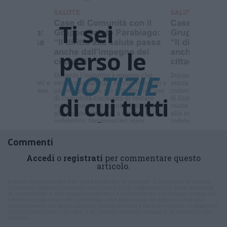
Ti sei
perso le
NOTIZIE
di cui tutti
parlano ?
Commenti
Accedi
o
registrati
per commentare questo
articolo.
L'email è richiesta ma non verrà mostrata ai visitatori. Il contenuto di questo
commento esprime il pensiero dell'autore e non rappresenta la linea editoriale
di VareseNews.it, che rimane autonoma e indipendente. I messaggi inclusi nei
commenti non sono testi giornalistici, ma post inviati dai singoli lettori che
possono essere automaticamente pubblicati senza filtro preventivo. I commenti
che includano uno o più link a siti esterni verranno rimossi in automatico dal
sistema.