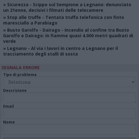
»
Sicurezza
- Scippo sul Sempione a Legnano: denunciato
un 21enne, decisivi i filmati delle telecamere
»
Stop alle truffe
- Tentata truffa telefonica con finto
maresciallo a Parabiago
»
Busto Garolfo - Dairago
- Incendio al confine tra Busto
Garolfo e Dairago: in fiamme quasi 4.000 metri quadrati di
verde
»
Legnano
- Al via i lavori in centro a Legnano per il
tracciamento degli stalli di sosta
SEGNALA ERRORE
Tipo di problema
Descrizione
Email
Nome