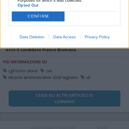
Purposes for which it was collected.
Opted Out
LEGGI ANCHE
CONFIRM
ELEZIONI
Lista, programma e “sogno per Legnano”:
ecco la candidata Lucia Bertolini
ELEZIONI
Programma e “sogno per Legnano”: ecco il
Data Deletion
Data Access
Privacy Policy
candidato Lorenzo Radice
ELEZIONI
Lista, programma e “sogno per Legnano”:
ecco il candidato Franco Brumana
PIÙ INFORMAZIONI SU
cgil ticino olona
cisl
elezioni amministrative 2020 legnano
uil
LEGGI GLI ALTRI ARTICOLI DI
LEGNANO