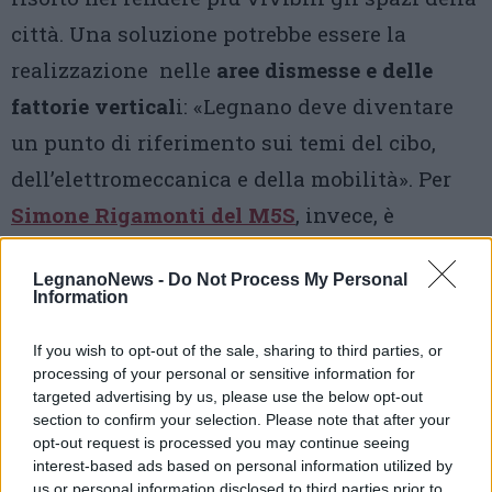
città. Una soluzione potrebbe essere la
realizzazione nelle
aree dismesse e delle
fattorie vertical
i: «Legnano deve diventare
un punto di riferimento sui temi del cibo,
dell’elettromeccanica e della mobilità». Per
Simone Rigamonti del M5S
, invece, è
necessario decentrate i servizi del territorio e
LegnanoNews -
Do Not Process My Personal
trovare investitori per riqualificare le aree
Information
abbandonate con l’obiettivo di creare posti di
If you wish to opt-out of the sale, sharing to third parties, or
lavoro: «Pensare al
sostegno emergenziale
processing of your personal or sensitive information for
per le famiglie colpite da licenziamenti,
targeted advertising by us, please use the below opt-out
section to confirm your selection. Please note that after your
permettere l’accesso al reddito e istituire la
opt-out request is processed you may continue seeing
pensione di cittadinanza. Sono interventi
interest-based ads based on personal information utilized by
us or personal information disclosed to third parties prior to