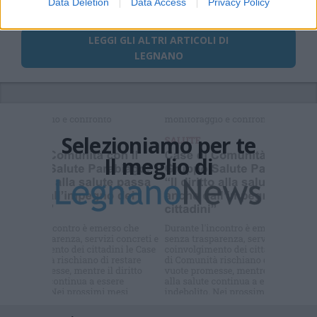
Data Deletion
Data Access
Privacy Policy
LEGGI GLI ALTRI ARTICOLI DI
LEGNANO
Selezioniamo per te
Il meglio di