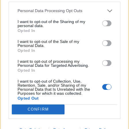
Personal Data Processing Opt Outs
I want to opt-out of the Sharing of my
personal data.
Opted In
Tutti gli eventi
I want to opt-out of the Sale of my
Personal Data.
di
agosto
Opted In
Via Confalonieri, 5
Castronno
I want to opt-out of processing my
Personal Data for Targeted Advertising.
Opted In
Redazione
info@legnanonews.com
I want to opt-out of Collection, Use,
Retention, Sale, and/or Sharing of my
Personal Data that Is Unrelated with the
Noi della redazione di LegnanoNews abbiamo a cuore
Purposes for which it was collected.
l'informazione del nostro territorio e cerchiamo di essere
Opted Out
sempre in prima linea per informarvi in modo puntuale.
CONFIRM
PIÙ INFORMAZIONI SU
ospedale legnano
antonino mazzone