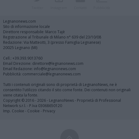
Twitter
Instagram
Contatti
Pubblicità
Legnanonews.com
Sito di informazione locale
Direttore responsabile: Marco Tajè
Registrazione al Tribunale di Milano n° 639 del 23/10/08
Redazione: Via Matteotti, 3 (presso Famiglia Legnanese)
20025 Legnano (MI)
Cell.: +39.393.9013760
Email Direzione: direttore@legnanonews.com
Email Redazione: info@legnanonews.com
Pubblicità: commerciale@legnanonews.com
Tutti i contenuti originali sono di proprietà di LegnanoNews, ne è
consentito l'utilizzo citando il sito come fonte. Dei contenuti non originali
viene citata la fonte.
Copyright © 2016 - 2026 - LegnanoNews - Proprietà di Professional
Network s.r.l. - P.Iva 03068650120
Imp. Cookie
-
Cookie
-
Privacy