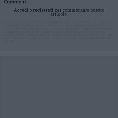
Commenti
Accedi
o
registrati
per commentare questo
articolo.
L'email è richiesta ma non verrà mostrata ai visitatori. Il contenuto di questo
commento esprime il pensiero dell'autore e non rappresenta la linea editoriale
di VareseNews.it, che rimane autonoma e indipendente. I messaggi inclusi nei
commenti non sono testi giornalistici, ma post inviati dai singoli lettori che
possono essere automaticamente pubblicati senza filtro preventivo. I commenti
che includano uno o più link a siti esterni verranno rimossi in automatico dal
sistema.