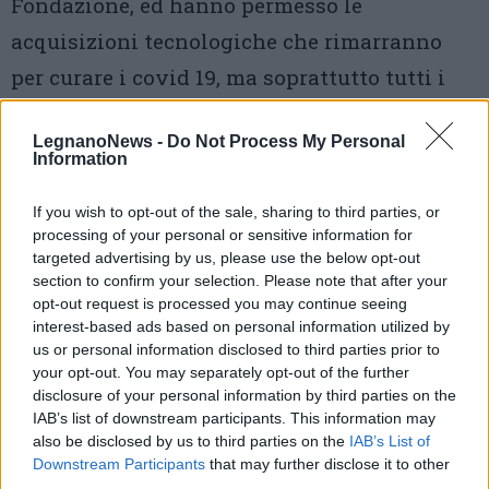
Fondazione, ed hanno permesso le
acquisizioni tecnologiche che rimarranno
per curare i covid 19, ma soprattutto tutti i
malati che necessitano di cure, soprattutto
LegnanoNews -
Do Not Process My Personal
gli anziani e polipatologici che stanno di
Information
nuovo riempendo i reparti.
If you wish to opt-out of the sale, sharing to third parties, or
«
Permettetemi di ringraziare medici ed
processing of your personal or sensitive information for
targeted advertising by us, please use the below opt-out
infermieri – la sua conclusione -, che si
section to confirm your selection. Please note that after your
opt-out request is processed you may continue seeing
impegnano tutti i giorni ad apprendere
interest-based ads based on personal information utilized by
nuove tecnologie molto utili per i malati,
us or personal information disclosed to third parties prior to
your opt-out. You may separately opt-out of the further
non dimenticando quel calore umano che fa
disclosure of your personal information by third parties on the
del rapporto medico paziente il fulcro della
IAB’s list of downstream participants. This information may
also be disclosed by us to third parties on the
IAB’s List of
cura».
Downstream Participants
that may further disclose it to other
third parties.