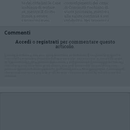
Commenti
Accedi
o
registrati
per commentare questo
articolo.
L'email è richiesta ma non verrà mostrata ai visitatori. Il contenuto di questo
commento esprime il pensiero dell'autore e non rappresenta la linea editoriale
di VareseNews.it, che rimane autonoma e indipendente. I messaggi inclusi nei
commenti non sono testi giornalistici, ma post inviati dai singoli lettori che
possono essere automaticamente pubblicati senza filtro preventivo. I commenti
che includano uno o più link a siti esterni verranno rimossi in automatico dal
sistema.