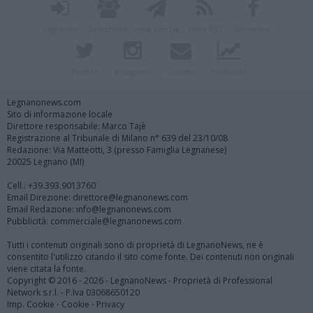
Registrati
Redazione
Invia notizia
Feed RSS
Facebook
Twitter
Instagram
Contatti
Pubblicità
Legnanonews.com
Sito di informazione locale
Direttore responsabile: Marco Tajè
Registrazione al Tribunale di Milano n° 639 del 23/10/08
Redazione: Via Matteotti, 3 (presso Famiglia Legnanese)
20025 Legnano (MI)
Cell.: +39.393.9013760
Email Direzione: direttore@legnanonews.com
Email Redazione: info@legnanonews.com
Pubblicità: commerciale@legnanonews.com
Tutti i contenuti originali sono di proprietà di LegnanoNews, ne è
consentito l'utilizzo citando il sito come fonte. Dei contenuti non originali
viene citata la fonte.
Copyright © 2016 - 2026 - LegnanoNews - Proprietà di Professional
Network s.r.l. - P.Iva 03068650120
Imp. Cookie
-
Cookie
-
Privacy