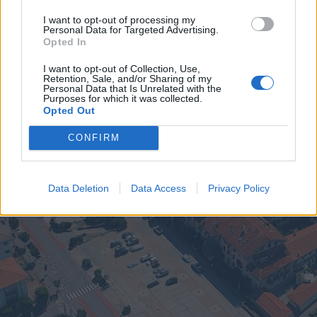
I want to opt-out of processing my
Personal Data for Targeted Advertising.
Opted In
EVENTI
I want to opt-out of Collection, Use,
Cinque idee per la Notte di San
Retention, Sale, and/or Sharing of my
Personal Data that Is Unrelated with the
Lorenzo, tra stelle cadenti e
Purposes for which it was collected.
desideri da esprimere
Opted Out
CONFIRM
Data Deletion
Data Access
Privacy Policy