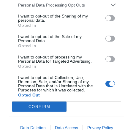
Commenti
Personal Data Processing Opt Outs
Accedi
o
registrati
per commentare questo
I want to opt-out of the Sharing of my
articolo.
personal data.
Opted In
L'email è richiesta ma non verrà mostrata ai visitatori. Il contenuto di questo
commento esprime il pensiero dell'autore e non rappresenta la linea editoriale
di VareseNews.it, che rimane autonoma e indipendente. I messaggi inclusi nei
I want to opt-out of the Sale of my
commenti non sono testi giornalistici, ma post inviati dai singoli lettori che
Personal Data.
possono essere automaticamente pubblicati senza filtro preventivo. I commenti
Opted In
che includano uno o più link a siti esterni verranno rimossi in automatico dal
sistema.
I want to opt-out of processing my
Personal Data for Targeted Advertising.
Opted In
I want to opt-out of Collection, Use,
Retention, Sale, and/or Sharing of my
Personal Data that Is Unrelated with the
Purposes for which it was collected.
Opted Out
CONFIRM
Data Deletion
Data Access
Privacy Policy