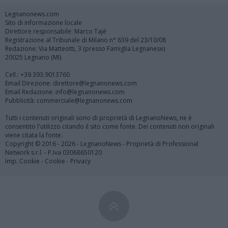
Legnanonews.com
Sito di informazione locale
Direttore responsabile: Marco Tajè
Registrazione al Tribunale di Milano n° 639 del 23/10/08
Redazione: Via Matteotti, 3 (presso Famiglia Legnanese)
20025 Legnano (MI)
Cell.: +39.393.9013760
Email Direzione: direttore@legnanonews.com
Email Redazione: info@legnanonews.com
Pubblicità: commerciale@legnanonews.com
Tutti i contenuti originali sono di proprietà di LegnanoNews, ne è
consentito l'utilizzo citando il sito come fonte. Dei contenuti non originali
viene citata la fonte.
Copyright © 2016 - 2026 - LegnanoNews - Proprietà di Professional
Network s.r.l. - P.Iva 03068650120
Imp. Cookie
-
Cookie
-
Privacy