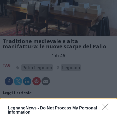
Tradizione medievale e alta
manifattura: le nuove scarpe del Palio
1 di 46
TAG
Palio Legnano
Legnano
Leggi l'articolo:
Artigiani Louboutin conquistati dal Palio di Legnano: ecco
le 16 calzature uniche al mondo per la sfilata storica
LegnanoNews -
Do Not Process My Personal
Information