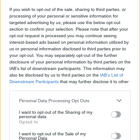
If you wish to opt-out of the sale, sharing to third parties, or
processing of your personal or sensitive information for
targeted advertising by us, please use the below opt-out
section to confirm your selection. Please note that after your
opt-out request is processed you may continue seeing
interest-based ads based on personal information utilized by
us or personal information disclosed to third parties prior to
your opt-out. You may separately opt-out of the further
disclosure of your personal information by third parties on the
IAB’s list of downstream participants. This information may
also be disclosed by us to third parties on the
IAB’s List of
Downstream Participants
that may further disclose it to other
third parties.
Commenti
Personal Data Processing Opt Outs
Accedi
o
registrati
per commentare questo
articolo.
I want to opt-out of the Sharing of my
personal data.
L'email è richiesta ma non verrà mostrata ai visitatori. Il contenuto di questo
Opted In
commento esprime il pensiero dell'autore e non rappresenta la linea editoriale
di VareseNews.it, che rimane autonoma e indipendente. I messaggi inclusi nei
commenti non sono testi giornalistici, ma post inviati dai singoli lettori che
I want to opt-out of the Sale of my
possono essere automaticamente pubblicati senza filtro preventivo. I commenti
Personal Data.