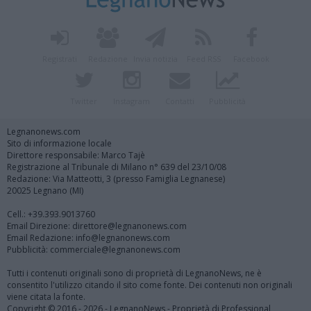
Registrati
Redazione
Invia notizia
Feed RSS
Facebook
Twitter
Instagram
Contatti
Pubblicità
Legnanonews.com
Sito di informazione locale
Direttore responsabile: Marco Tajè
Registrazione al Tribunale di Milano n° 639 del 23/10/08
Redazione: Via Matteotti, 3 (presso Famiglia Legnanese)
20025 Legnano (MI)
Cell.: +39.393.9013760
Email Direzione: direttore@legnanonews.com
Email Redazione: info@legnanonews.com
Pubblicità: commerciale@legnanonews.com
Tutti i contenuti originali sono di proprietà di LegnanoNews, ne è
consentito l'utilizzo citando il sito come fonte. Dei contenuti non originali
viene citata la fonte.
Copyright © 2016 - 2026 - LegnanoNews - Proprietà di Professional