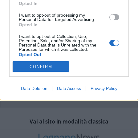
che includano uno o più link a siti esterni verranno rimossi in automatico dal
Opted In
sistema.
I want to opt-out of processing my
Personal Data for Targeted Advertising.
Opted In
I want to opt-out of Collection, Use,
Retention, Sale, and/or Sharing of my
Personal Data that Is Unrelated with the
Purposes for which it was collected.
Opted Out
CONFIRM
Data Deletion
Data Access
Privacy Policy
Vai al sito in modalità classica