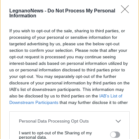
Il meglio di
LegnanoNews -
Do Not Process My Personal
Information
If you wish to opt-out of the sale, sharing to third parties, or
Iscriviti alla
processing of your personal or sensitive information for
targeted advertising by us, please use the below opt-out
newsletter
section to confirm your selection. Please note that after your
opt-out request is processed you may continue seeing
interest-based ads based on personal information utilized by
us or personal information disclosed to third parties prior to
Commenti
your opt-out. You may separately opt-out of the further
disclosure of your personal information by third parties on the
Accedi
o
registrati
per commentare questo
IAB’s list of downstream participants. This information may
articolo.
also be disclosed by us to third parties on the
IAB’s List of
L'email è richiesta ma non verrà mostrata ai visitatori. Il contenuto di questo
Downstream Participants
that may further disclose it to other
commento esprime il pensiero dell'autore e non rappresenta la linea editoriale
di VareseNews.it, che rimane autonoma e indipendente. I messaggi inclusi nei
third parties.
commenti non sono testi giornalistici, ma post inviati dai singoli lettori che
possono essere automaticamente pubblicati senza filtro preventivo. I commenti
che includano uno o più link a siti esterni verranno rimossi in automatico dal
Personal Data Processing Opt Outs
sistema.
I want to opt-out of the Sharing of my
personal data.