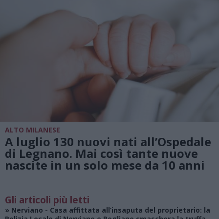
ALTO MILANESE
A luglio 130 nuovi nati all’Ospedale
di Legnano. Mai così tante nuove
nascite in un solo mese da 10 anni
Gli articoli più letti
»
Nerviano
- Casa affittata all’insaputa del proprietario: la
Polizia Locale di Nerviano e Pogliano smaschera la truffa