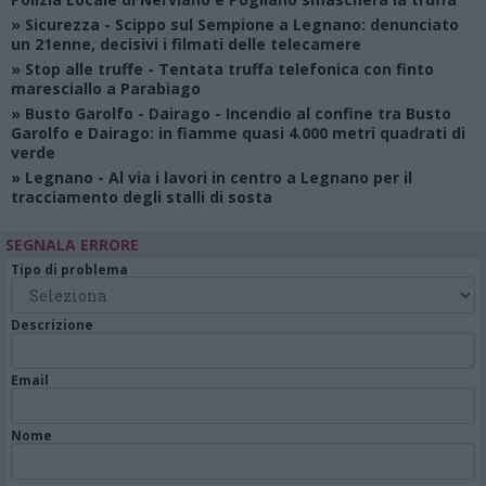
»
Sicurezza
- Scippo sul Sempione a Legnano: denunciato
un 21enne, decisivi i filmati delle telecamere
»
Stop alle truffe
- Tentata truffa telefonica con finto
maresciallo a Parabiago
»
Busto Garolfo - Dairago
- Incendio al confine tra Busto
Garolfo e Dairago: in fiamme quasi 4.000 metri quadrati di
verde
»
Legnano
- Al via i lavori in centro a Legnano per il
tracciamento degli stalli di sosta
SEGNALA ERRORE
Tipo di problema
Descrizione
Email
Nome