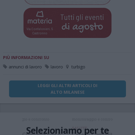
Tutti gli eventi
di
agosto
Via Confalonieri, 5
Castronno
PIÙ INFORMAZIONI SU
annunci di lavoro
lavoro
turbigo
LEGGI GLI ALTRI ARTICOLI DI
ALTO MILANESE
Selezioniamo per te