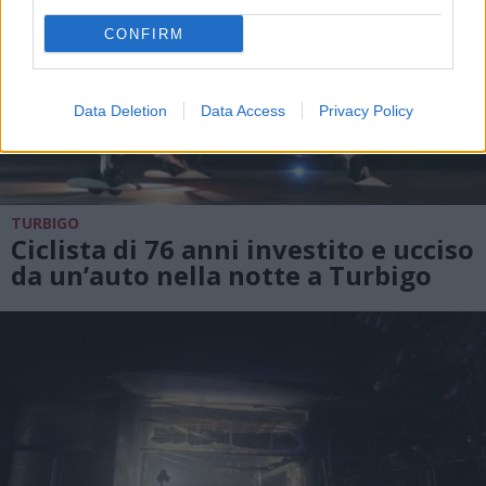
CONFIRM
Data Deletion
Data Access
Privacy Policy
TURBIGO
Ciclista di 76 anni investito e ucciso
da un’auto nella notte a Turbigo