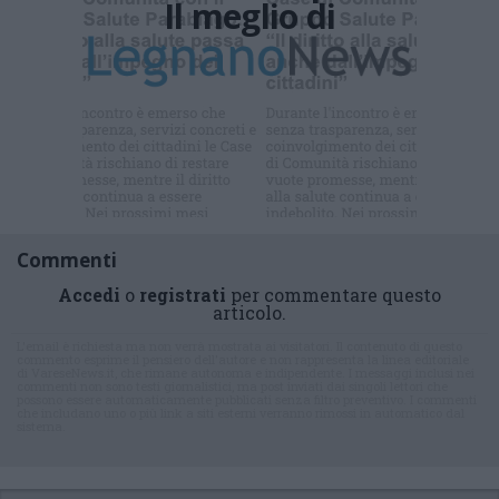
Il meglio di
Iscriviti alla
newsletter
Commenti
Accedi
o
registrati
per commentare questo
articolo.
L'email è richiesta ma non verrà mostrata ai visitatori. Il contenuto di questo
commento esprime il pensiero dell'autore e non rappresenta la linea editoriale
di VareseNews.it, che rimane autonoma e indipendente. I messaggi inclusi nei
commenti non sono testi giornalistici, ma post inviati dai singoli lettori che
possono essere automaticamente pubblicati senza filtro preventivo. I commenti
che includano uno o più link a siti esterni verranno rimossi in automatico dal
sistema.