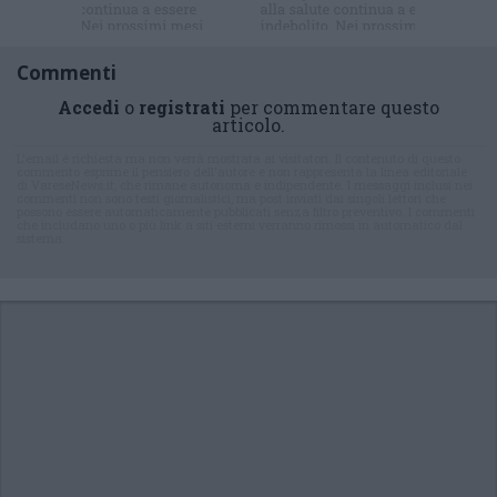
Commenti
Accedi
o
registrati
per commentare questo
articolo.
L'email è richiesta ma non verrà mostrata ai visitatori. Il contenuto di questo
commento esprime il pensiero dell'autore e non rappresenta la linea editoriale
di VareseNews.it, che rimane autonoma e indipendente. I messaggi inclusi nei
commenti non sono testi giornalistici, ma post inviati dai singoli lettori che
possono essere automaticamente pubblicati senza filtro preventivo. I commenti
che includano uno o più link a siti esterni verranno rimossi in automatico dal
sistema.