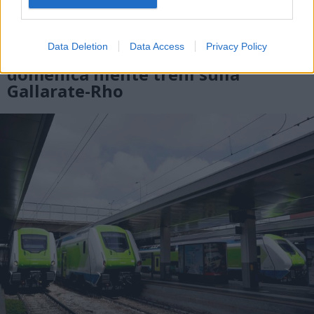
MOBILITÀ
Data Deletion
Data Access
Privacy Policy
Da sabato sera e per tutta
domenica niente treni sulla
Gallarate-Rho