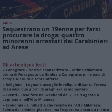
ARESE
Sequestrano un 19enne per farsi
procurare la droga: quattro
minorenni arrestati dai Carabinieri
ad Arese
Gli articoli più letti
»
Canegrate - Notizia sponsorizzata
- Ultima chiamata
prima di Ferragosto da Giridea a Canegrate: mille paia di
scarpe a 7 euro e tante offerte
»
Religione
- Legnano accoglie le reliquie di Santa Teresa
di Lisieux: due giorni di preghiera al monastero
»
Eventi
- Cosa fare nel weekend del 7, 8 e 9 agosto a
Legnano e nell’Alto Milanese
»
Economia
- L’industria che resiste nell’Alto Milanese.
Spinta dal chimico-plastico, ma l’export va ancora a rilento