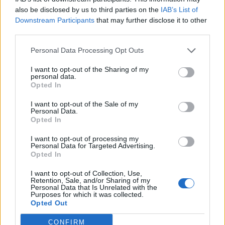
also be disclosed by us to third parties on the
IAB’s List of
Downstream Participants
that may further disclose it to other
Mantenimento sottopasso a
third parties.
Vanzago, la soddisfazione del Pd:
Personal Data Processing Opt Outs
“Seguiremo con attenzione
l’evoluzione del 4° binario”
I want to opt-out of the Sharing of my
personal data.
Opted In
I want to opt-out of the Sale of my
Personal Data.
Opted In
I want to opt-out of processing my
Personal Data for Targeted Advertising.
Opted In
I want to opt-out of Collection, Use,
Retention, Sale, and/or Sharing of my
Personal Data that Is Unrelated with the
Purposes for which it was collected.
Opted Out
CONFIRM