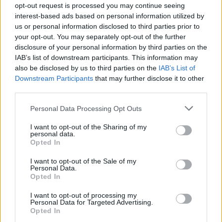
opt-out request is processed you may continue seeing
L'email è richiesta ma non verrà mostrata ai visitatori. Il contenuto di questo
interest-based ads based on personal information utilized by
commento esprime il pensiero dell'autore e non rappresenta la linea editoriale
di VareseNews.it, che rimane autonoma e indipendente. I messaggi inclusi nei
us or personal information disclosed to third parties prior to
commenti non sono testi giornalistici, ma post inviati dai singoli lettori che
possono essere automaticamente pubblicati senza filtro preventivo. I commenti
your opt-out. You may separately opt-out of the further
che includano uno o più link a siti esterni verranno rimossi in automatico dal
sistema.
disclosure of your personal information by third parties on the
IAB’s list of downstream participants. This information may
also be disclosed by us to third parties on the
IAB’s List of
Downstream Participants
that may further disclose it to other
third parties.
Personal Data Processing Opt Outs
I want to opt-out of the Sharing of my
personal data.
Opted In
I want to opt-out of the Sale of my
Personal Data.
Opted In
I want to opt-out of processing my
Personal Data for Targeted Advertising.
Opted In