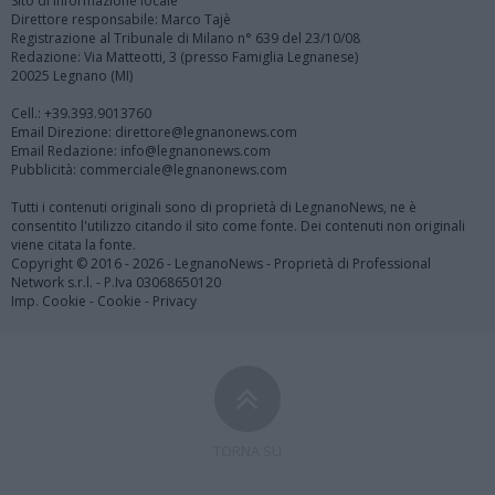
Sito di informazione locale
Direttore responsabile: Marco Tajè
Registrazione al Tribunale di Milano n° 639 del 23/10/08
Redazione: Via Matteotti, 3 (presso Famiglia Legnanese)
20025 Legnano (MI)
Cell.: +39.393.9013760
Email Direzione: direttore@legnanonews.com
Email Redazione: info@legnanonews.com
Pubblicità: commerciale@legnanonews.com
Tutti i contenuti originali sono di proprietà di LegnanoNews, ne è
consentito l'utilizzo citando il sito come fonte. Dei contenuti non originali
viene citata la fonte.
Copyright © 2016 - 2026 - LegnanoNews - Proprietà di Professional
Network s.r.l. - P.Iva 03068650120
Imp. Cookie
-
Cookie
-
Privacy
TORNA SU