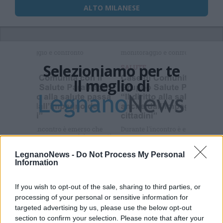
ALTO MILANESE
Selezioniamo per te
Il meglio di
Iscriviti alla
newsletter
LegnanoNews -
Do Not Process My Personal
Information
If you wish to opt-out of the sale, sharing to third parties, or
Commenti
processing of your personal or sensitive information for
targeted advertising by us, please use the below opt-out
Accedi
o
registrati
per commentare questo
articolo.
section to confirm your selection. Please note that after your