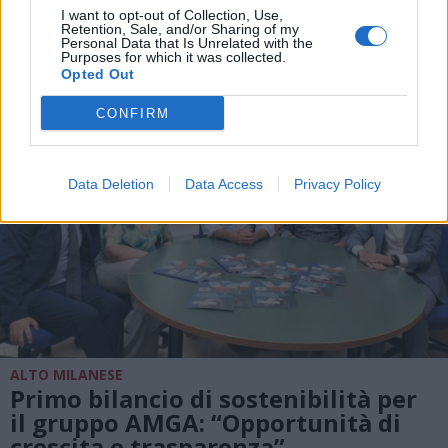
ALTRE NOTIZIE DI NERVIANO
I want to opt-out of Collection, Use,
Retention, Sale, and/or Sharing of my
Personal Data that Is Unrelated with the
Purposes for which it was collected.
Opted Out
CONFIRM
Data Deletion
Data Access
Privacy Policy
ALTO MILANESE
Primo bilancio di sostenibilità per
il gruppo AMGA: “Opportunità di
crescita e trasparenza”