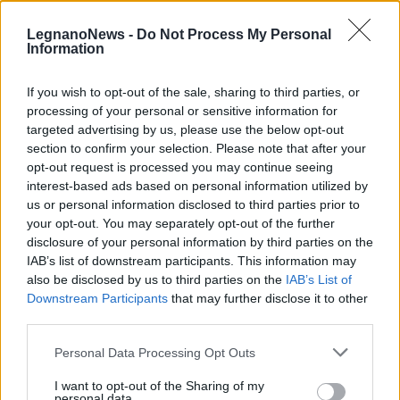
LegnanoNews -
Do Not Process My Personal
Information
Iscriviti alla
newsletter
If you wish to opt-out of the sale, sharing to third parties, or
processing of your personal or sensitive information for
targeted advertising by us, please use the below opt-out
section to confirm your selection. Please note that after your
opt-out request is processed you may continue seeing
Commenti
interest-based ads based on personal information utilized by
us or personal information disclosed to third parties prior to
Accedi
o
registrati
per commentare questo
your opt-out. You may separately opt-out of the further
articolo.
disclosure of your personal information by third parties on the
L'email è richiesta ma non verrà mostrata ai visitatori. Il contenuto di questo
IAB’s list of downstream participants. This information may
commento esprime il pensiero dell'autore e non rappresenta la linea editoriale
di VareseNews.it, che rimane autonoma e indipendente. I messaggi inclusi nei
also be disclosed by us to third parties on the
IAB’s List of
commenti non sono testi giornalistici, ma post inviati dai singoli lettori che
possono essere automaticamente pubblicati senza filtro preventivo. I commenti
Downstream Participants
that may further disclose it to other
che includano uno o più link a siti esterni verranno rimossi in automatico dal
sistema.
third parties.
Personal Data Processing Opt Outs
I want to opt-out of the Sharing of my
personal data.