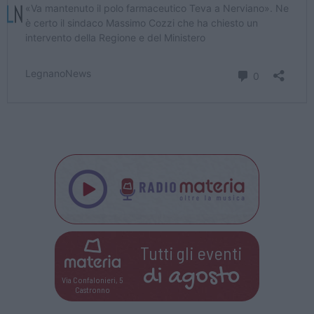
Tutti gli eventi
di
agosto
Via Confalonieri, 5
Castronno