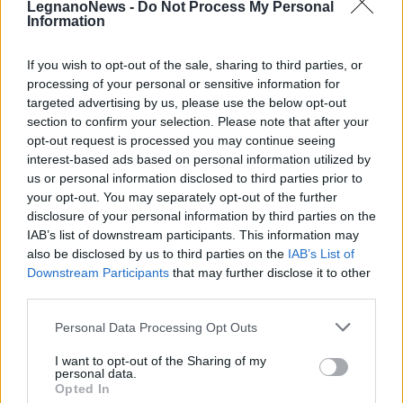
LegnanoNews -
Do Not Process My Personal
Information
If you wish to opt-out of the sale, sharing to third parties, or
Iscriviti alla
processing of your personal or sensitive information for
targeted advertising by us, please use the below opt-out
newsletter
section to confirm your selection. Please note that after your
opt-out request is processed you may continue seeing
interest-based ads based on personal information utilized by
us or personal information disclosed to third parties prior to
Commenti
your opt-out. You may separately opt-out of the further
disclosure of your personal information by third parties on the
Accedi
o
registrati
per commentare questo
articolo.
IAB’s list of downstream participants. This information may
also be disclosed by us to third parties on the
IAB’s List of
L'email è richiesta ma non verrà mostrata ai visitatori. Il contenuto di questo
Downstream Participants
that may further disclose it to other
commento esprime il pensiero dell'autore e non rappresenta la linea editoriale
di VareseNews.it, che rimane autonoma e indipendente. I messaggi inclusi nei
third parties.
commenti non sono testi giornalistici, ma post inviati dai singoli lettori che
possono essere automaticamente pubblicati senza filtro preventivo. I commenti
che includano uno o più link a siti esterni verranno rimossi in automatico dal
Personal Data Processing Opt Outs
sistema.
I want to opt-out of the Sharing of my
personal data.
Opted In