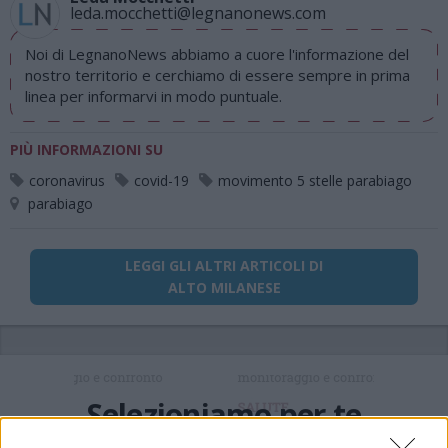
leda.mocchetti@legnanonews.com
Noi di LegnanoNews abbiamo a cuore l'informazione del
nostro territorio e cerchiamo di essere sempre in prima
linea per informarvi in modo puntuale.
PIÙ INFORMAZIONI SU
coronavirus
covid-19
movimento 5 stelle parabiago
parabiago
LEGGI GLI ALTRI ARTICOLI DI
ALTO MILANESE
Selezioniamo per te
Il meglio di