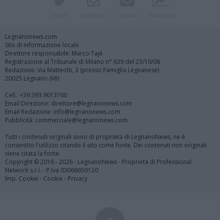
Twitter
Instagram
Contatti
Pubblicità
Legnanonews.com
Sito di informazione locale
Direttore responsabile: Marco Tajè
Registrazione al Tribunale di Milano n° 639 del 23/10/08
Redazione: Via Matteotti, 3 (presso Famiglia Legnanese)
20025 Legnano (MI)
Cell.: +39.393.9013760
Email Direzione: direttore@legnanonews.com
Email Redazione: info@legnanonews.com
Pubblicità: commerciale@legnanonews.com
Tutti i contenuti originali sono di proprietà di LegnanoNews, ne è
consentito l'utilizzo citando il sito come fonte. Dei contenuti non originali
viene citata la fonte.
Copyright © 2016 - 2026 - LegnanoNews - Proprietà di Professional
Network s.r.l. - P.Iva 03068650120
Imp. Cookie
-
Cookie
-
Privacy