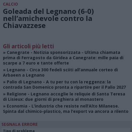
CALCIO
Goleada del Legnano (6-0)
nell’amichevole contro la
Chiavazzese
Gli articoli più letti
»
Canegrate - Notizia sponsorizzata
- Ultima chiamata
prima di Ferragosto da Giridea a Canegrate: mille paia di
scarpe a 7 euro e tante offerte
»
Legnano
- Circa 300 fedeli sciiti all’annuale corteo di
Arbaeen a Legnano
»
Palio di Legnano
- A tu per tu con la reggenza: la
contrada San Domenico pronta a ripartire per il Palio 2027
»
Religione
- Legnano accoglie le reliquie di Santa Teresa
di Lisieux: due giorni di preghiera al monastero
»
Economia
- L’industria che resiste nell’Alto Milanese.
Spinta dal chimico-plastico, ma l’export va ancora a rilento
SEGNALA ERRORE
Tipo di problema