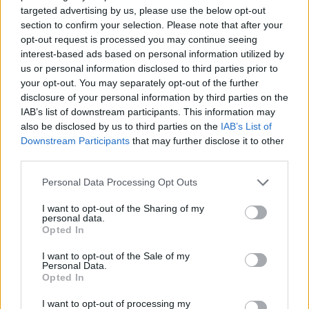
targeted advertising by us, please use the below opt-out
alessandro ballerio
annalisa wagner
chiara lanzani
section to confirm your selection. Please note that after your
cristina boracchi
gian castellani
parabiago
opt-out request is processed you may continue seeing
interest-based ads based on personal information utilized by
us or personal information disclosed to third parties prior to
LEGGI GLI ALTRI ARTICOLI DI
your opt-out. You may separately opt-out of the further
ALTO MILANESE
disclosure of your personal information by third parties on the
IAB’s list of downstream participants. This information may
also be disclosed by us to third parties on the
IAB’s List of
Downstream Participants
that may further disclose it to other
third parties.
Ti sei
Personal Data Processing Opt Outs
perso le
I want to opt-out of the Sharing of my
personal data.
NOTIZIE
Opted In
I want to opt-out of the Sale of my
di cui tutti
Personal Data.
Opted In
parlano ?
I want to opt-out of processing my