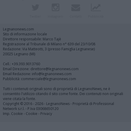
Twitter
Instagram
Contatti
Pubblicità
Legnanonews.com
Sito di informazione locale
Direttore responsabile: Marco Tajè
Registrazione al Tribunale di Milano n° 639 del 23/10/08
Redazione: Via Matteotti, 3 (presso Famiglia Legnanese)
20025 Legnano (MI)
Cell.: +39.393.9013760
Email Direzione: direttore@legnanonews.com
Email Redazione: info@legnanonews.com
Pubblicità: commerciale@legnanonews.com
Tutti i contenuti originali sono di proprietà di LegnanoNews, ne è
consentito l'utilizzo citando il sito come fonte. Dei contenuti non originali
viene citata la fonte.
Copyright © 2016 - 2026 - LegnanoNews - Proprietà di Professional
Network s.r.l. - P.Iva 03068650120
Imp. Cookie
-
Cookie
-
Privacy