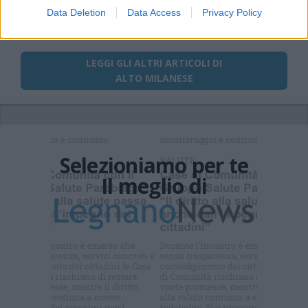
Data Deletion
Data Access
Privacy Policy
barbara benedettelli
parabiago
LEGGI GLI ALTRI ARTICOLI DI
ALTO MILANESE
Selezioniamo per te
Il meglio di
Iscriviti alla
newsletter