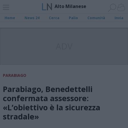
Alto Milanese
Home
News 24
Cerca
Palio
Comunità
Invia
ADV
PARABIAGO
Parabiago, Benedettelli
confermata assessore:
«L’obiettivo è la sicurezza
stradale»