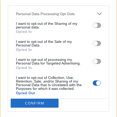
linea per informarvi in modo puntuale.
third parties.
Personal Data Processing Opt Outs
LEGGI ANCHE
PARABIAGO
Mario Almici prosegue a Parabiago la
I want to opt-out of the Sharing of my
tradizione degli assessori legnanesi
personal data.
Opted In
PARABIAGO
Luca Ferrario vicesindaco di Parabiago:
«Massimo impegno per il bene della città»
I want to opt-out of the Sale of my
PARABIAGO
Parabiago, Elisa Lonati confermata
Personal Data.
assessore: «Ripartiamo facendo rete»
Opted In
PARABIAGO
Parabiago, Dario Quieti confermato
I want to opt-out of processing my
assessore: «Il sogno è l’area ex Rede»
Personal Data for Targeted Advertising.
ELEZIONI
Elezioni a Parabiago, Cucchi rieletto sindaco:
Opted In
«Manterremo Parabiago grande»
I want to opt-out of Collection, Use,
PARABIAGO
Parabiago, ecco la giunta di Raffaele
Retention, Sale, and/or Sharing of my
Cucchi
Personal Data that Is Unrelated with the
Purposes for which it was collected.
PARABIAGO
Parabiago, 150 firme per chiedere strade
Opted Out
più sicure
PARABIAGO
Parabiago, al via le riprese per uno spot
CONFIRM
sulla sicurezza stradale
PIÙ INFORMAZIONI SU