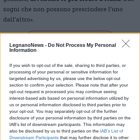
sogni che non possono prescindere l’uno
dall’altro».
LegnanoNews -
Do Not Process My Personal
Information
If you wish to opt-out of the sale, sharing to third parties, or
processing of your personal or sensitive information for
Tutti gli eventi
targeted advertising by us, please use the below opt-out
di
agosto
section to confirm your selection. Please note that after your
Via Confalonieri, 5
Castronno
opt-out request is processed you may continue seeing
interest-based ads based on personal information utilized by
us or personal information disclosed to third parties prior to
Leda Mocchetti
your opt-out. You may separately opt-out of the further
leda.mocchetti@legnanonews.com
disclosure of your personal information by third parties on the
IAB’s list of downstream participants. This information may
Noi di LegnanoNews abbiamo a cuore l'informazione del
also be disclosed by us to third parties on the
IAB’s List of
nostro territorio e cerchiamo di essere sempre in prima
Downstream Participants
that may further disclose it to other