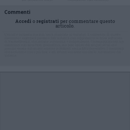
Commenti
Accedi
o
registrati
per commentare questo
articolo.
L'email è richiesta ma non verrà mostrata ai visitatori. Il contenuto di questo
commento esprime il pensiero dell'autore e non rappresenta la linea editoriale
di VareseNews.it, che rimane autonoma e indipendente. I messaggi inclusi nei
commenti non sono testi giornalistici, ma post inviati dai singoli lettori che
possono essere automaticamente pubblicati senza filtro preventivo. I commenti
che includano uno o più link a siti esterni verranno rimossi in automatico dal
sistema.