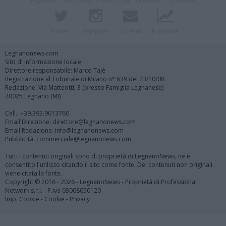
Registrati
Redazione
Invia notizia
Feed RSS
Facebook
Twitter
Instagram
Contatti
Pubblicità
Legnanonews.com
Sito di informazione locale
Direttore responsabile: Marco Tajè
Registrazione al Tribunale di Milano n° 639 del 23/10/08
Redazione: Via Matteotti, 3 (presso Famiglia Legnanese)
20025 Legnano (MI)
Cell.: +39.393.9013760
Email Direzione: direttore@legnanonews.com
Email Redazione: info@legnanonews.com
Pubblicità: commerciale@legnanonews.com
Tutti i contenuti originali sono di proprietà di LegnanoNews, ne è
consentito l'utilizzo citando il sito come fonte. Dei contenuti non originali
viene citata la fonte.
Copyright © 2016 - 2026 - LegnanoNews - Proprietà di Professional
Network s.r.l. - P.Iva 03068650120
Imp. Cookie
-
Cookie
-
Privacy