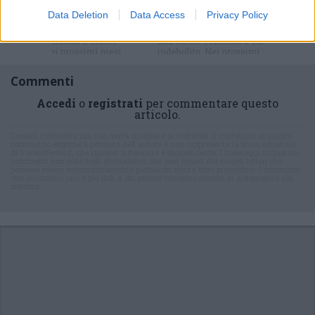
Data Deletion
Data Access
Privacy Policy
Commenti
Accedi
o
registrati
per commentare questo
articolo.
L'email è richiesta ma non verrà mostrata ai visitatori. Il contenuto di questo
commento esprime il pensiero dell'autore e non rappresenta la linea editoriale
di VareseNews.it, che rimane autonoma e indipendente. I messaggi inclusi nei
commenti non sono testi giornalistici, ma post inviati dai singoli lettori che
possono essere automaticamente pubblicati senza filtro preventivo. I commenti
che includano uno o più link a siti esterni verranno rimossi in automatico dal
sistema.