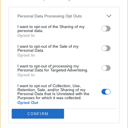
Noi della redazione di LegnanoNews abbiamo a cuore
third parties.
l'informazione del nostro territorio e cerchiamo di essere
sempre in prima linea per informarvi in modo puntuale.
Personal Data Processing Opt Outs
I want to opt-out of the Sharing of my
PIÙ INFORMAZIONI SU
personal data.
Opted In
I want to opt-out of the Sale of my
LEGGI GLI ALTRI ARTICOLI DI
Personal Data.
ALTRE NEWS
Opted In
I want to opt-out of processing my
Personal Data for Targeted Advertising.
Opted In
I want to opt-out of Collection, Use,
Selezioniamo per te
Retention, Sale, and/or Sharing of my
Personal Data that Is Unrelated with the
Il meglio di
Purposes for which it was collected.
Opted Out
CONFIRM