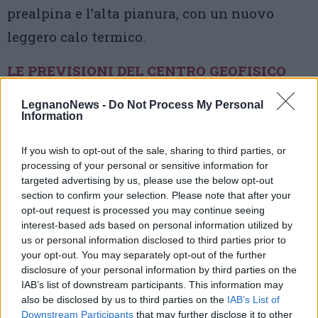
prealpina e l’alta pianura, con un nuovo
leggero calo termico.
LE PREVISIONI DEL CENTRO GEOFISICO
LegnanoNews -
Do Not Process My Personal
Information
If you wish to opt-out of the sale, sharing to third parties, or
processing of your personal or sensitive information for
targeted advertising by us, please use the below opt-out
Tutti gli eventi
section to confirm your selection. Please note that after your
opt-out request is processed you may continue seeing
di
agosto
Via Confalonieri, 5
interest-based ads based on personal information utilized by
Castronno
us or personal information disclosed to third parties prior to
your opt-out. You may separately opt-out of the further
disclosure of your personal information by third parties on the
Redazione
IAB’s list of downstream participants. This information may
info@legnanonews.com
also be disclosed by us to third parties on the
IAB’s List of
Downstream Participants
that may further disclose it to other