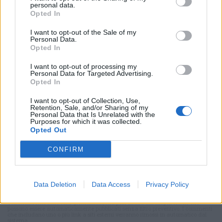
personal data.
Opted In
Selezioniamo per te
Il meglio di
I want to opt-out of the Sale of my
Personal Data.
Opted In
I want to opt-out of processing my
Personal Data for Targeted Advertising.
Iscriviti alla
Opted In
newsletter
I want to opt-out of Collection, Use,
Retention, Sale, and/or Sharing of my
Personal Data that Is Unrelated with the
Purposes for which it was collected.
Opted Out
Commenti
CONFIRM
Accedi
o
registrati
per commentare questo
articolo.
Data Deletion
Data Access
Privacy Policy
L'email è richiesta ma non verrà mostrata ai visitatori. Il contenuto di questo
commento esprime il pensiero dell'autore e non rappresenta la linea editoriale
di VareseNews.it, che rimane autonoma e indipendente. I messaggi inclusi nei
commenti non sono testi giornalistici, ma post inviati dai singoli lettori che
possono essere automaticamente pubblicati senza filtro preventivo. I commenti
che includano uno o più link a siti esterni verranno rimossi in automatico dal
sistema.