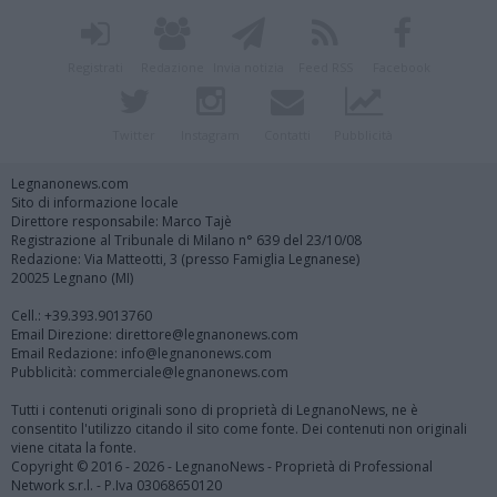
Registrati
Redazione
Invia notizia
Feed RSS
Facebook
Twitter
Instagram
Contatti
Pubblicità
Legnanonews.com
Sito di informazione locale
Direttore responsabile: Marco Tajè
Registrazione al Tribunale di Milano n° 639 del 23/10/08
Redazione: Via Matteotti, 3 (presso Famiglia Legnanese)
20025 Legnano (MI)
Cell.: +39.393.9013760
Email Direzione: direttore@legnanonews.com
Email Redazione: info@legnanonews.com
Pubblicità: commerciale@legnanonews.com
Tutti i contenuti originali sono di proprietà di LegnanoNews, ne è
consentito l'utilizzo citando il sito come fonte. Dei contenuti non originali
viene citata la fonte.
Copyright © 2016 - 2026 - LegnanoNews - Proprietà di Professional
Network s.r.l. - P.Iva 03068650120