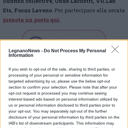
Sunfish collective, Onde Lacustri, Vil.Lab
Ets, Focus Laveno
. Per partecipare alla serata
prenota un posto qui
.
LegnanoNews -
Do Not Process My Personal
Information
Tutti gli eventi
If you wish to opt-out of the sale, sharing to third parties, or
processing of your personal or sensitive information for
di
agosto
targeted advertising by us, please use the below opt-out
Via Confalonieri, 5
Castronno
section to confirm your selection. Please note that after your
opt-out request is processed you may continue seeing
interest-based ads based on personal information utilized by
Orlando Mastrillo
us or personal information disclosed to third parties prior to
orlando.mastrillo@varesenews.it
your opt-out. You may separately opt-out of the further
disclosure of your personal information by third parties on the
Un cittadino bene informato vive meglio nella propria
IAB’s list of downstream participants. This information may
comunità. La buona informazione ha un valore. Se pensi