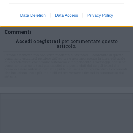
newsletter
Data Deletion
Data Access
Privacy Policy
Commenti
Accedi
o
registrati
per commentare questo
articolo.
L'email è richiesta ma non verrà mostrata ai visitatori. Il contenuto di questo
commento esprime il pensiero dell'autore e non rappresenta la linea editoriale
di VareseNews.it, che rimane autonoma e indipendente. I messaggi inclusi nei
commenti non sono testi giornalistici, ma post inviati dai singoli lettori che
possono essere automaticamente pubblicati senza filtro preventivo. I commenti
che includano uno o più link a siti esterni verranno rimossi in automatico dal
sistema.