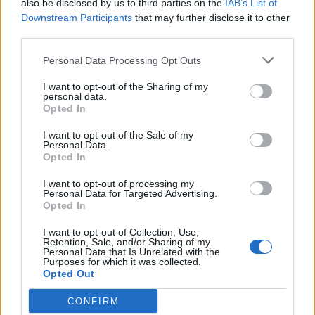
also be disclosed by us to third parties on the
IAB’s List of
che facciamo una buona informazione, sostienici!
Downstream Participants
that may further disclose it to other
third parties.
PIÙ INFORMAZIONI SU
Personal Data Processing Opt Outs
bologna
brebbia
I want to opt-out of the Sharing of my
personal data.
Opted In
LEGGI GLI ALTRI ARTICOLI DI
ALTRE NEWS
I want to opt-out of the Sale of my
Personal Data.
Opted In
I want to opt-out of processing my
Personal Data for Targeted Advertising.
Opted In
Selezioniamo per te
Il meglio di
I want to opt-out of Collection, Use,
Retention, Sale, and/or Sharing of my
Personal Data that Is Unrelated with the
Purposes for which it was collected.
Opted Out
Iscriviti alla
CONFIRM