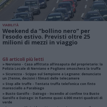
VIABILITÀ
Weekend da “bollino nero” per
l’esodo estivo. Previsti oltre 25
milioni di mezzi in viaggio
Gli articoli più letti
»
Nerviano
- Casa affittata all’insaputa del proprietario: la
Polizia Locale di Nerviano e Pogliano smaschera la truffa
»
Sicurezza
- Scippo sul Sempione a Legnano: denunciato
un 21enne, decisivi i filmati delle telecamere
»
Stop alle truffe
- Tentata truffa telefonica con finto
maresciallo a Parabiago
»
Busto Garolfo - Dairago
- Incendio al confine tra Busto
Garolfo e Dairago: in fiamme quasi 4.000 metri quadrati di
verde