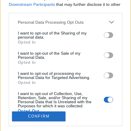
Downstream Participants
that may further disclose it to other
third parties.
Personal Data Processing Opt Outs
Registrati
Redazione
Invia notizia
Feed RSS
Facebook
I want to opt-out of the Sharing of my
personal data.
Twitter
Instagram
Contatti
Pubblicità
Opted In
I want to opt-out of the Sale of my
Legnanonews.com
Personal Data.
Sito di informazione locale
Opted In
Direttore responsabile: Marco Tajè
Registrazione al Tribunale di Milano n° 639 del 23/10/08
I want to opt-out of processing my
Redazione: Via Matteotti, 3 (presso Famiglia Legnanese)
Personal Data for Targeted Advertising.
20025 Legnano (MI)
Opted In
Cell.: +39.393.9013760
I want to opt-out of Collection, Use,
Email Direzione: direttore@legnanonews.com
Retention, Sale, and/or Sharing of my
Email Redazione: info@legnanonews.com
Personal Data that Is Unrelated with the
Pubblicità: commerciale@legnanonews.com
Purposes for which it was collected.
Opted Out
Tutti i contenuti originali sono di proprietà di LegnanoNews, ne è
CONFIRM
consentito l'utilizzo citando il sito come fonte. Dei contenuti non originali
viene citata la fonte.
Copyright © 2016 - 2026 - LegnanoNews - Proprietà di Professional