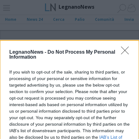
LegnanoNews
Home
News 24
Cerca
Palio
Comunità
Invia
ADV
LegnanoNews -
Do Not Process My Personal
Information
If you wish to opt-out of the sale, sharing to third parties, or
processing of your personal or sensitive information for
Archivio di "misani"
targeted advertising by us, please use the below opt-out
section to confirm your selection. Please note that after your
opt-out request is processed you may continue seeing
Filtro per data
interest-based ads based on personal information utilized by
Non è stato trovato nessun articolo.
us or personal information disclosed to third parties prior to
your opt-out. You may separately opt-out of the further
Vai al sito in modalità classica
disclosure of your personal information by third parties on the
IAB’s list of downstream participants. This information may
also be disclosed by us to third parties on the
IAB’s List of