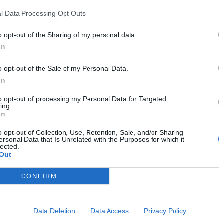
l Data Processing Opt Outs
o opt-out of the Sharing of my personal data.
In
Rico
o opt-out of the Sale of my Personal Data.
GAB
In
REN
AGO
to opt-out of processing my Personal Data for Targeted
Cla
ing.
Edm
In
Nin
Mari
o opt-out of Collection, Use, Retention, Sale, and/or Sharing
ersonal Data that Is Unrelated with the Purposes for which it
Alv
lected.
Cor
Out
Valt
Ale
CONFIRM
Giu
Data Deletion
Data Access
Privacy Policy