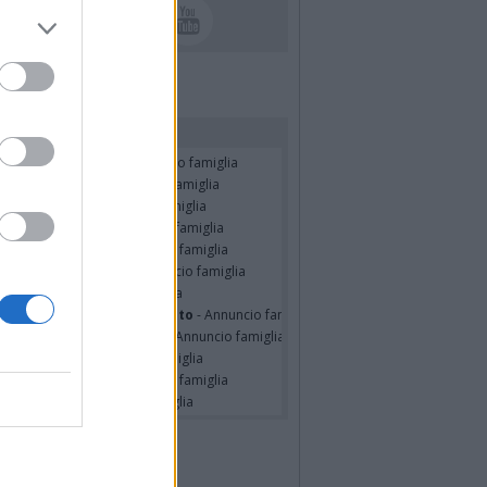
rdiamo i nostri cari
RIELE MASSINISSA
- Annuncio famiglia
ZO STEFANONI
- Annuncio famiglia
STINO BOSSI
- Annuncio famiglia
udio Dal Medico
- Annuncio famiglia
ondo SPIANTINI
- Annuncio famiglia
o Pasquale Assetti
- Annuncio famiglia
o Pacitti
- Annuncio famiglia
erina Martini ved. Cecconato
- Annuncio famiglia
nelia Masini Ved. Pagani
- Annuncio famiglia
er Pulsinelli
- Annuncio famiglia
ssando Colombo
- Annuncio famiglia
seppe Fava
- Annuncio famiglia