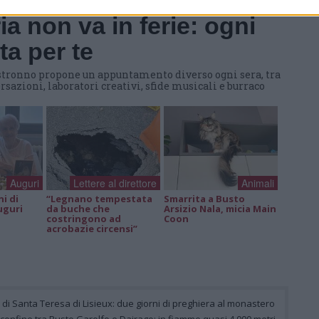
a non va in ferie: ogni
a per te
 Castronno propone un appuntamento diverso ogni sera, tra
rsazioni, laboratori creativi, sfide musicali e burraco
Auguri
Lettere al direttore
Animali
ni di
“Legnano tempestata
Smarrita a Busto
uguri
da buche che
Arsizio Nala, micia Main
costringono ad
Coon
acrobazie circensi”
e di Santa Teresa di Lisieux: due giorni di preghiera al monastero