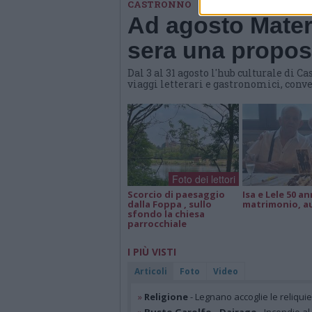
CASTRONNO
Ad agosto Materi
sera una propost
Dal 3 al 31 agosto l'hub culturale di
viaggi letterari e gastronomici, conve
Foto dei lettori
Scorcio di paesaggio
Isa e Lele 50 an
dalla Foppa , sullo
matrimonio, a
sfondo la chiesa
parrocchiale
I PIÙ VISTI
Articoli
Foto
Video
»
Religione
- Legnano accoglie le reliqui