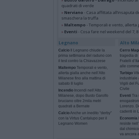
»
Busto Garolfo - Dairago
- Incendio al
quadrati di verde
»
Nerviano
- Casa affittata all’insaputa d
smaschera la truffa
»
Maltempo
- Temporali e vento, allerta g
»
Eventi
- Cosa fare nel weekend del 7, 8
Legnano
Alto Mil
Calcio
Il Legnano chiude la
Cerro Mag
prima settimana del raduno con
tragedia di
il test contro la Chiavazzese
Fratelli d’I
alle comme
Maltempo
Temporali e vento,
allerta gialla anche nell’Alto
Turbigo
Vit
Milanese fino alla mattina di
industriale
sabato 8 luglio
Vigili del 
Civile
Incendio
Incendi nell’Alto
Milanese, dopo Busto Garolfo
Eventi
Tra s
bruciano oltre 2mila metri
enogastron
quadrati a Bernate
Lorenzo. Do
cadenti in
Calcio
Anche un inedito “derby”
con la Virtus Cantalupo per il
Economia
Legnano Women
resiste nel
dal chimico
va ancora a