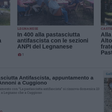
LEGNANESE
CAST
In 400 alla pastasciutta
Alla
a
antifascista con le sezioni
Alto
ANPI del Legnanese
frat
Past
1
Gal
sciutta Antifascista, appuntamento a
 Annoni a Cuggiono
amento con “La pastasciutta antifascista” si rinnova domenica 23
ia a Legnano che a Cuggiono
O