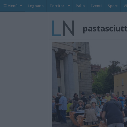
Menù
Legnano
Territori
Palio
Eventi
Sport
V
pastasciutt