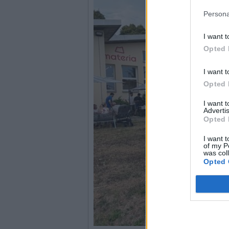
Persona
I want t
Opted 
I want t
Opted 
I want 
Advertis
Opted 
I want t
of my P
was col
Opted 