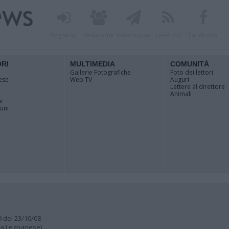
Registrati
Redazione
Invia notizia
Feed RSS
Facebook
ORI
MULTIMEDIA
COMUNITÀ
Gallerie Fotografiche
Foto dei lettori
ese
Web TV
Auguri
Lettere al direttore
Animali
a
muni
9 del 23/10/08
lia Legnanese)