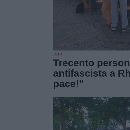
RHO
Trecento persone
antifascista a R
pace!”