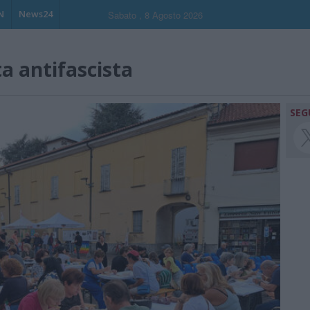
N
News24
Sabato , 8 Agosto 2026
a antifascista
SEG