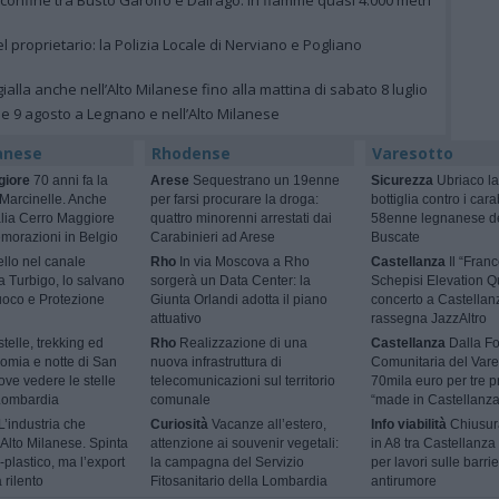
 confine tra Busto Garolfo e Dairago: in fiamme quasi 4.000 metri
el proprietario: la Polizia Locale di Nerviano e Pogliano
ialla anche nell’Alto Milanese fino alla mattina di sabato 8 luglio
 e 9 agosto a Legnano e nell’Alto Milanese
anese
Rhodense
Varesotto
giore
70 anni fa la
Arese
Sequestrano un 19enne
Sicurezza
Ubriaco la
 Marcinelle. Anche
per farsi procurare la droga:
bottiglia contro i cara
talia Cerro Maggiore
quattro minorenni arrestati dai
58enne legnanese d
morazioni in Belgio
Carabinieri ad Arese
Buscate
ello nel canale
Rho
In via Moscova a Rho
Castellanza
Il “Fran
 a Turbigo, lo salvano
sorgerà un Data Center: la
Schepisi Elevation Qu
Fuoco e Protezione
Giunta Orlandi adotta il piano
concerto a Castellan
attuativo
rassegna JazzAltro
telle, trekking ed
Rho
Realizzazione di una
Castellanza
Dalla F
omia e notte di San
nuova infrastruttura di
Comunitaria del Vare
ve vedere le stelle
telecomunicazioni sul territorio
70mila euro per tre p
 Lombardia
comunale
“made in Castellanza
L’industria che
Curiosità
Vacanze all’estero,
Info viabilità
Chiusur
l’Alto Milanese. Spinta
attenzione ai souvenir vegetali:
in A8 tra Castellanza
-plastico, ma l’export
la campagna del Servizio
per lavori sulle barri
 rilento
Fitosanitario della Lombardia
antirumore