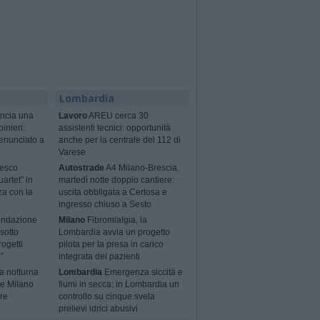
Lombardia
ncia una
Lavoro
AREU cerca 30
binieri:
assistenti tecnici: opportunità
enunciato a
anche per la centrale del 112 di
Varese
cesco
Autostrade
A4 Milano-Brescia,
artet” in
martedì notte doppio cantiere:
za con la
uscita obbligata a Certosa e
ingresso chiuso a Sesto
ondazione
Milano
Fibromialgia, la
sotto
Lombardia avvia un progetto
rogetti
pilota per la presa in carico
”
integrata dei pazienti
a notturna
Lombardia
Emergenza siccità e
 e Milano
fiumi in secca: in Lombardia un
ere
controllo su cinque svela
prelievi idrici abusivi