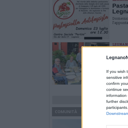
Pasta
Legn
Domenica
l’appunta
LEGNAN
Al Ci
pasta
LegnanoN
Al Circo
antifasci
If you wish 
Mussoli
sensitive in
confirm you
continue se
information 
further disc
participants
COMUNITÀ
Downstream 