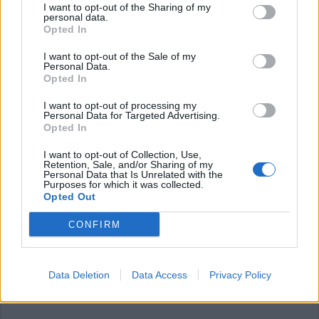
I want to opt-out of the Sharing of my
personal data.
Opted In
I want to opt-out of the Sale of my
Personal Data.
Opted In
I want to opt-out of processing my
LEGNANO
Personal Data for Targeted Advertising.
Primo giorno di Maturità a
Opted In
Legnano sognando un futuro senza
più restrizioni e distanze
I want to opt-out of Collection, Use,
Retention, Sale, and/or Sharing of my
Personal Data that Is Unrelated with the
Purposes for which it was collected.
I primi maturandi a Legnano
Opted Out
CONFIRM
Data Deletion
Data Access
Privacy Policy