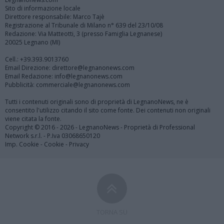
Sito di informazione locale
Direttore responsabile: Marco Tajè
Registrazione al Tribunale di Milano n° 639 del 23/10/08
Redazione: Via Matteotti, 3 (presso Famiglia Legnanese)
20025 Legnano (MI)
Cell.: +39.393.9013760
Email Direzione: direttore@legnanonews.com
Email Redazione: info@legnanonews.com
Pubblicità: commerciale@legnanonews.com
Tutti i contenuti originali sono di proprietà di LegnanoNews, ne è
consentito l'utilizzo citando il sito come fonte. Dei contenuti non originali
viene citata la fonte.
Copyright © 2016 - 2026 - LegnanoNews - Proprietà di Professional
Network s.r.l. - P.Iva 03068650120
Imp. Cookie
-
Cookie
-
Privacy
TORNA SU