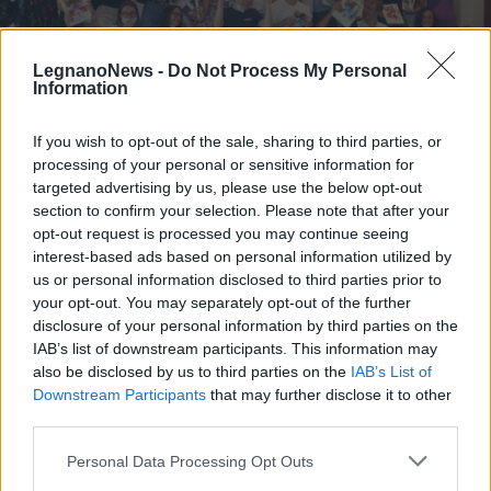
LegnanoNews -
Do Not Process My Personal
Information
If you wish to opt-out of the sale, sharing to third parties, or
LEGNANO
Un esercito di diplomati con 100 al
processing of your personal or sensitive information for
targeted advertising by us, please use the below opt-out
Galilei di Legnano: «Siete campioni
section to confirm your selection. Please note that after your
di serie A»
opt-out request is processed you may continue seeing
interest-based ads based on personal information utilized by
Un esercito di diplomati con 100 al Galilei di Legnano
us or personal information disclosed to third parties prior to
your opt-out. You may separately opt-out of the further
disclosure of your personal information by third parties on the
IAB’s list of downstream participants. This information may
also be disclosed by us to third parties on the
IAB’s List of
Downstream Participants
that may further disclose it to other
third parties.
Personal Data Processing Opt Outs