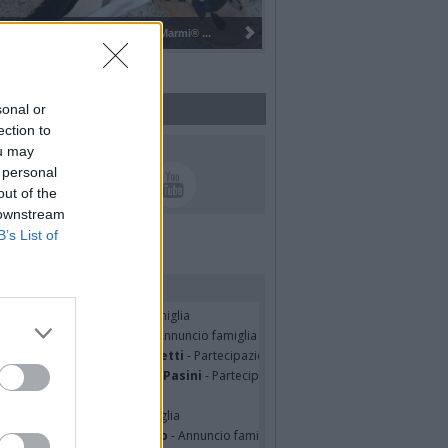
Pulizia del bosco del Rugareto a ...
sonal or
ection to
UICI SUI SOCIAL
ou may
 personal
out of the
 downstream
B’s List of
rdiamo i nostri cari
TRO MALERBA
- Annuncio famiglia
tte Pedotti ved. Urbini
- Annuncio famiglia
nfranco Schieroni Giacometti
- Partecipazione
mentina Martinenghi ved. Pasini
- Partecipazione
ian Jasik
- Annuncio famiglia
lle Mazzini
- Annuncio famiglia
sa Squicciarini ved. Greco
- Annuncio famiglia