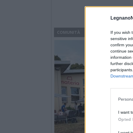
LegnanoN
COMUNITÀ
If you wish 
sensitive in
confirm you
continue se
information 
further disc
participants
Downstream 
Persona
I want t
Opted 
I want t