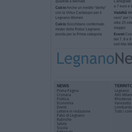
quadrati a Bernate
Canegrate: 
a 7 euro e t
Calcio
Anche un inedito “derby”
con la Virtus Cantalupo per il
Viabilità
We
Legnano Women
nero” per l’
oltre 25 mil
Calcio
Scicchitano confermato
viaggio
mister della Robur Legnano
pronta per la Prima categoria
Eventi
Cosa
del 7, 8 e 
nell’Alto M
NEWS
TERRIT
Prima Pagina
Legnano
Cronaca
Alto Milan
Politica
Rhodense
Economia
Varesotto
Eventi
Lombardi
Lettere in redazione
Tutti i co
Palio di Legnano
Rubriche
Salute
Scuola
Editoriale