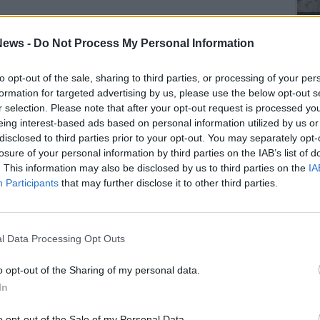
Gli Ambulanti di Forte dei Marmi® ...
ews -
Do Not Process My Personal Information
to opt-out of the sale, sharing to third parties, or processing of your per
formation for targeted advertising by us, please use the below opt-out s
SEG
r selection. Please note that after your opt-out request is processed y
eing interest-based ads based on personal information utilized by us or
disclosed to third parties prior to your opt-out. You may separately opt-
losure of your personal information by third parties on the IAB’s list of
. This information may also be disclosed by us to third parties on the
IA
Participants
that may further disclose it to other third parties.
Rico
PIE
l Data Processing Opt Outs
Gine
Gia
Cle
o opt-out of the Sharing of my personal data.
Mar
In
Achi
Tere
o opt-out of the Sale of my Personal Data.