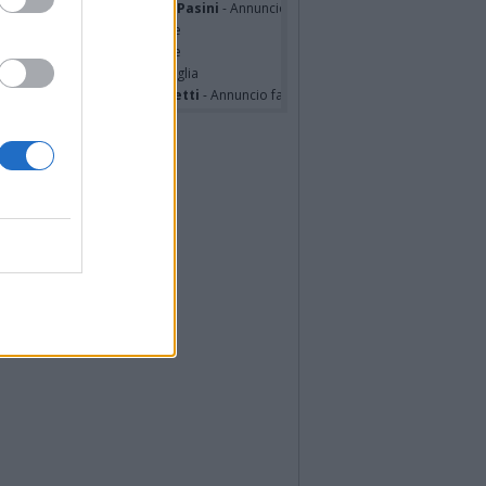
mentina Martinenghi ved. Pasini
- Annuncio famiglia
cardo Basile
- Partecipazione
hony Napoli
- Partecipazione
hony Napoli
- Annuncio famiglia
nfranco Schieroni Giacometti
- Annuncio famiglia