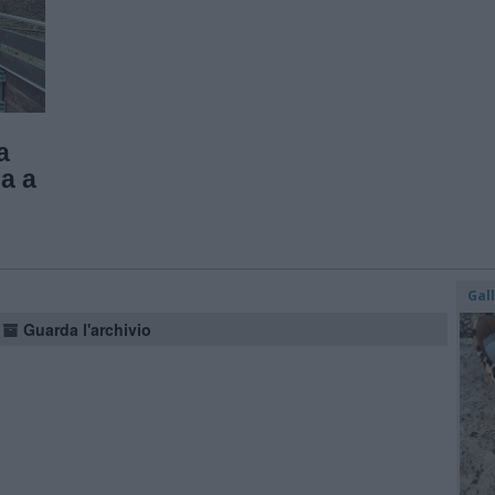
a
a a
Gal
Guarda l'archivio