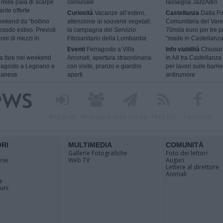
mille paia di scarpe
comunale
rassegna JazzAltro
ante offerte
Curiosità
Vacanze all’estero,
Castellanza
Dalla F
ekend da “bollino
attenzione ai souvenir vegetali:
Comunitaria del Vare
esodo estivo. Previsti
la campagna del Servizio
70mila euro per tre p
ioni di mezzi in
Fitosanitario della Lombardia
“made in Castellanza
Eventi
Ferragosto a Villa
Info viabilità
Chiusur
 fare nel weekend
Arconati, apertura straordinaria
in A8 tra Castellanza
9 agosto a Legnano e
con visite, pranzo e giardini
per lavori sulle barri
ilanese
aperti
antirumore
Registrati
Redazione
Invia notizia
Feed RSS
Facebook
ORI
MULTIMEDIA
COMUNITÀ
Gallerie Fotografiche
Foto dei lettori
ese
Web TV
Auguri
Lettere al direttore
Animali
a
muni