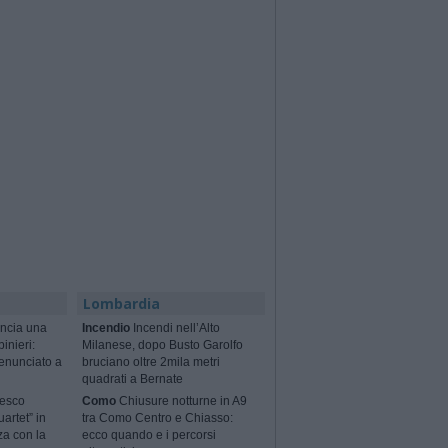
Lombardia
ncia una
Incendio
Incendi nell’Alto
binieri:
Milanese, dopo Busto Garolfo
enunciato a
bruciano oltre 2mila metri
quadrati a Bernate
cesco
Como
Chiusure notturne in A9
artet” in
tra Como Centro e Chiasso:
za con la
ecco quando e i percorsi