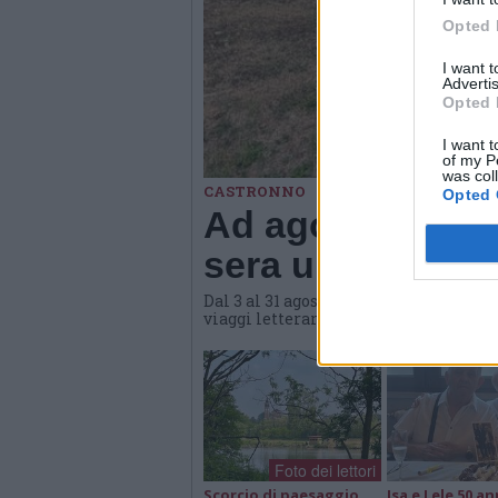
Opted 
I want 
Advertis
Opted 
I want t
of my P
was col
CASTRONNO
Opted 
Ad agosto Materi
sera una propost
Dal 3 al 31 agosto l'hub culturale di
viaggi letterari e gastronomici, conve
Foto dei lettori
Scorcio di paesaggio
Isa e Lele 50 an