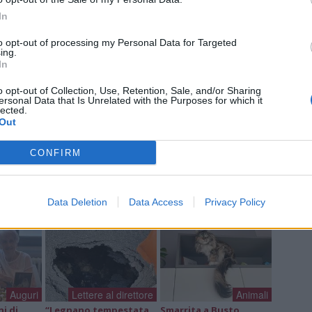
Cle
In
Ric
Ant
to opt-out of processing my Personal Data for Targeted
Ant
ing.
Gia
In
o opt-out of Collection, Use, Retention, Sale, and/or Sharing
ersonal Data that Is Unrelated with the Purposes for which it
lected.
Out
a non va in ferie: ogni
CONFIRM
a per te
 Castronno propone un appuntamento diverso ogni sera, tra
rsazioni, laboratori creativi, sfide musicali e burraco
Data Deletion
Data Access
Privacy Policy
Auguri
Lettere al direttore
Animali
ni di
“Legnano tempestata
Smarrita a Busto