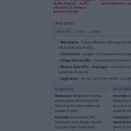
dalla Foppa , sullo
matrimonio, a
sfondo la chiesa
parrocchiale
I PIÙ VISTI
Articoli
Foto
Video
»
Nerviano
- Casa affittata all’insaputa d
smaschera la truffa
»
Sicurezza
- Scippo sul Sempione a Legn
»
Stop alle truffe
- Tentata truffa telefo
»
Busto Garolfo - Dairago
- Incendio al
quadrati di verde
»
Legnano
- Al via i lavori in centro a Le
Legnano
Alto Mil
Maltempo
Temporali e vento,
Incendio
In
allerta gialla anche nell’Alto
Milanese, 
Milanese fino alla mattina di
bruciano ol
sabato 8 luglio
quadrati a 
Incendio
Incendi nell’Alto
Canegrate 
Milanese, dopo Busto Garolfo
sponsorizz
bruciano oltre 2mila metri
prima di Fe