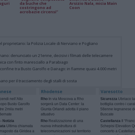
uguri
da buche che
Arsizio Nala, micia Main
costringono ad
Coon
acrobazie circensi”
el proprietario: la Polizia Locale di Nerviano e Pogliano
ano: denunciato un 21enne, decisivi i filmati delle telecamere
nica con finto maresciallo a Parabiago
 confine tra Busto Garolfo e Dairago: in fiamme quasi 4.000 metri
gnano per il tracciamento degli stalli di sosta
anese
Rhodense
Varesotto
cendi nell’Alto
Rho
In via Moscova a Rho
Sicurezza
Ubriaco la
dopo Busto Garolfo
sorgerà un Data Center: la
bottiglia contro i cara
tre 2mila metri
Giunta Orlandi adotta il piano
58enne legnanese d
Bernate
attuativo
Buscate
- Notizia
Rho
Realizzazione di una
Castellanza
Il “Fran
ata
Ultima chiamata
nuova infrastruttura di
Schepisi Elevation Qu
rragosto da Giridea a
telecomunicazioni sul territorio
concerto a Castellan