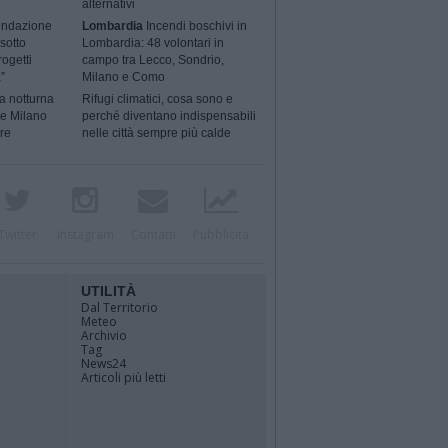
alternativi
ondazione
Lombardia
Incendi boschivi in
sotto
Lombardia: 48 volontari in
rogetti
campo tra Lecco, Sondrio,
”
Milano e Como
a notturna
Rifugi climatici, cosa sono e
 e Milano
perché diventano indispensabili
ere
nelle città sempre più calde
Twitter
Instagram
Contatti
Pubblicità
UTILITÀ
Dal Territorio
Meteo
Archivio
Tag
News24
Articoli più letti