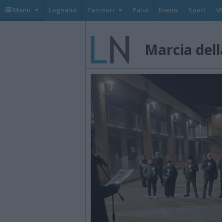
Menù
Legnano
Territori
Palio
Eventi
Sport
V
Marcia dell