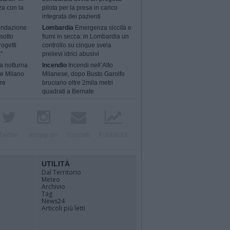
za con la
pilota per la presa in carico
integrata dei pazienti
ondazione
Lombardia
Emergenza siccità e
sotto
fiumi in secca: in Lombardia un
rogetti
controllo su cinque svela
”
prelievi idrici abusivi
a notturna
Incendio
Incendi nell’Alto
 e Milano
Milanese, dopo Busto Garolfo
ere
bruciano oltre 2mila metri
quadrati a Bernate
Twitter
Instagram
Contatti
Pubblicità
UTILITÀ
Dal Territorio
Meteo
Archivio
Tag
News24
Articoli più letti