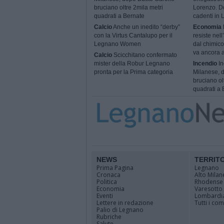
bruciano oltre 2mila metri
Lorenzo. Do
quadrati a Bernate
cadenti in
Calcio
Anche un inedito “derby”
Economia
con la Virtus Cantalupo per il
resiste nel
Legnano Women
dal chimico
va ancora a
Calcio
Scicchitano confermato
mister della Robur Legnano
Incendio
In
pronta per la Prima categoria
Milanese, 
bruciano ol
quadrati a 
NEWS
TERRIT
Prima Pagina
Legnano
Cronaca
Alto Milan
Politica
Rhodense
Economia
Varesotto
Eventi
Lombardi
Lettere in redazione
Tutti i co
Palio di Legnano
Rubriche
Salute