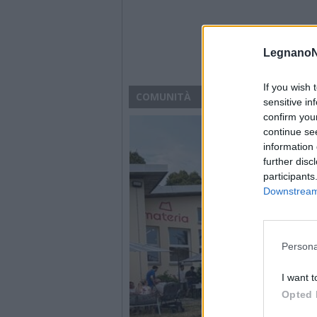
LegnanoN
If you wish 
COMUNITÀ
sensitive in
confirm you
continue se
information 
further disc
participants
Downstream 
Persona
I want t
Opted 