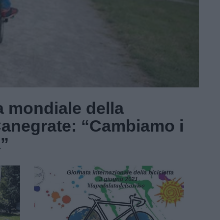
a mondiale della
 Canegrate: “Cambiamo i
a”