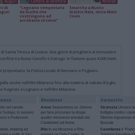
Auguri
Lettere al direttore
Animali
ni di
“Legnano tempestata
Smarrita a Busto
uguri
da buche che
Arsizio Nala, micia Main
costringono ad
Coon
acrobazie circensi”
e di Santa Teresa di Lisieux: due giorni di preghiera al monastero
 confine tra Busto Garolfo e Dairago: in fiamme quasi 4.000 metri
el proprietario: la Polizia Locale di Nerviano e Pogliano
ialla anche nell’Alto Milanese fino alla mattina di sabato 8 luglio
 e 9 agosto a Legnano e nell’Alto Milanese
anese
Rhodense
Varesotto
ello nel canale
Arese
Sequestrano un 19enne
Sicurezza
Ubriaco la
 a Turbigo, lo salvano
per farsi procurare la droga:
bottiglia contro i cara
Fuoco e Protezione
quattro minorenni arrestati dai
58enne legnanese d
Carabinieri ad Arese
Buscate
telle, trekking ed
Rho
In via Moscova a Rho
Castellanza
Il “Fran
omia e notte di San
sorgerà un Data Center: la
Schepisi Elevation Qu