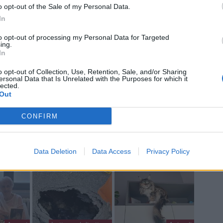
o opt-out of the Sale of my Personal Data.
In
to opt-out of processing my Personal Data for Targeted
ing.
In
o opt-out of Collection, Use, Retention, Sale, and/or Sharing
ersonal Data that Is Unrelated with the Purposes for which it
lected.
Out
a non va in ferie: ogni
CONFIRM
a per te
 Castronno propone un appuntamento diverso ogni sera, tra
Data Deletion
Data Access
Privacy Policy
rsazioni, laboratori creativi, sfide musicali e burraco