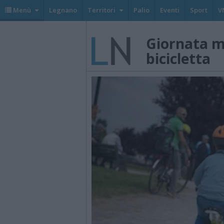
Menù
Legnano
Territori
Palio
Eventi
Sport
V
Giornata m
bicicletta