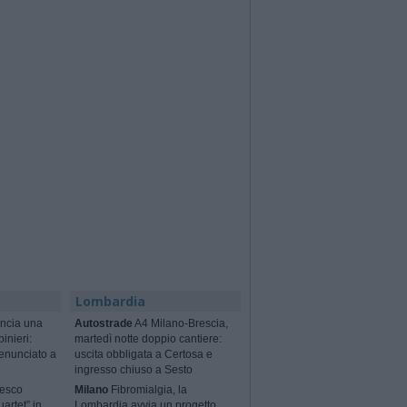
Lombardia
ncia una
Autostrade
A4 Milano-Brescia,
binieri:
martedì notte doppio cantiere:
enunciato a
uscita obbligata a Certosa e
ingresso chiuso a Sesto
cesco
Milano
Fibromialgia, la
artet” in
Lombardia avvia un progetto