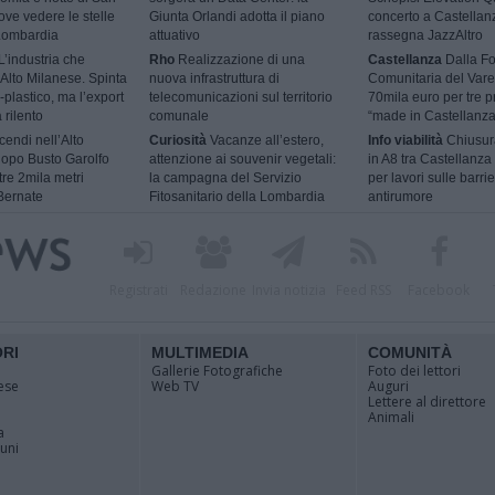
ve vedere le stelle
Giunta Orlandi adotta il piano
concerto a Castellan
 Lombardia
attuativo
rassegna JazzAltro
L’industria che
Rho
Realizzazione di una
Castellanza
Dalla F
l’Alto Milanese. Spinta
nuova infrastruttura di
Comunitaria del Vare
-plastico, ma l’export
telecomunicazioni sul territorio
70mila euro per tre p
 rilento
comunale
“made in Castellanza
cendi nell’Alto
Curiosità
Vacanze all’estero,
Info viabilità
Chiusur
dopo Busto Garolfo
attenzione ai souvenir vegetali:
in A8 tra Castellanza
tre 2mila metri
la campagna del Servizio
per lavori sulle barri
Bernate
Fitosanitario della Lombardia
antirumore
Registrati
Redazione
Invia notizia
Feed RSS
Facebook
ORI
MULTIMEDIA
COMUNITÀ
Gallerie Fotografiche
Foto dei lettori
ese
Web TV
Auguri
Lettere al direttore
Animali
a
muni