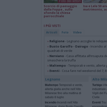
Foto dei lettori
Scorcio di paesaggio
Isa e Lele 50 an
dalla Foppa , sullo
matrimonio, a
sfondo la chiesa
parrocchiale
I PIÙ VISTI
Articoli
Foto
Video
»
Religione
- Legnano accoglie le reliqui
»
Busto Garolfo - Dairago
- Incendio al
quadrati di verde
»
Nerviano
- Casa affittata all’insaputa d
smaschera la truffa
»
Maltempo
- Temporali e vento, allerta g
»
Eventi
- Cosa fare nel weekend del 7, 8
Legnano
Alto Mil
Maltempo
Temporali e vento,
Turbigo
Vit
allerta gialla anche nell’Alto
industriale
Milanese fino alla mattina di
Vigili del 
sabato 8 luglio
Civile
Incendio
Incendi nell’Alto
Eventi
Tra s
Milanese, dopo Busto Garolfo
enogastron