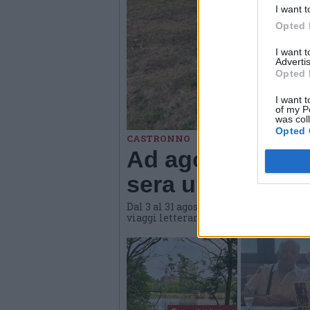
I want t
Opted 
I want 
Advertis
Opted 
I want t
of my P
was col
Opted 
CASTRONNO
Ad agosto Materi
sera una propost
Dal 3 al 31 agosto l'hub culturale di
viaggi letterari e gastronomici, conve