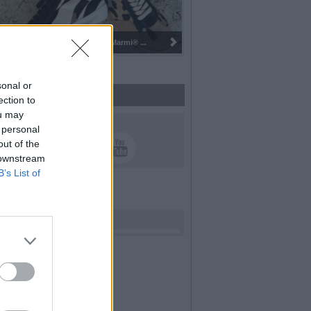
Pulizia del bosco del Rugareto a ...
sonal or
ection to
ou may
UICI SUI SOCIAL
 personal
out of the
 downstream
B’s List of
rdiamo i nostri cari